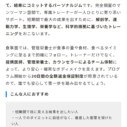
て、結果にコミットするパーソナルジム
です。完全個室のマ
ンツーマン空間で、専属トレーナーが一人ひとりに寄り添い
サポート。短期間で最大の成果を出すために、
解剖学、運
動力学、生理学、栄養学など、科学的根拠に基づいたトレー
ニング
をおこないます。
食事面では、管理栄養士が食事の量や食材、食べるタイミ
ングに至るまで的確にフォロー。トレーナーだけでなく、
提携医師、管理栄養士、カウンセラーによるチーム体制
に
よって、より安心・確実なボディメイクを支えます。プログ
ラム開始から
30日間の全額返金保証制度
が用意されている
ので、誰でも安心して第一歩を踏み出せるでしょう。
こんな人におすすめ
・短期間で目に見える結果を出したい人
・一人でのダイエットに自信がなく、徹底した管理を受けた
い人