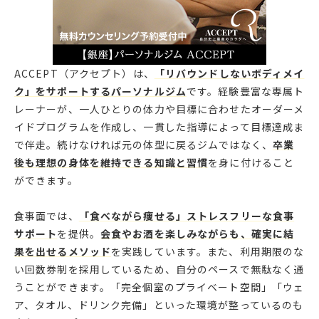
ACCEPT（アクセプト）は、
「リバウンドしないボディメイ
ク」をサポートするパーソナルジム
です。経験豊富な専属ト
レーナーが、一人ひとりの体力や目標に合わせたオーダーメ
イドプログラムを作成し、一貫した指導によって目標達成ま
で伴走。続けなければ元の体型に戻るジムではなく、
卒業
後も理想の身体を維持できる知識と習慣
を身に付けること
ができます。
食事面では、
「食べながら痩せる」ストレスフリーな食事
サポート
を提供。
会食やお酒を楽しみながらも、確実に結
果を出せるメソッド
を実践しています。また、利用期限のな
い回数券制を採用しているため、自分のペースで無駄なく通
うことができます。「完全個室のプライベート空間」「ウェ
ア、タオル、ドリンク完備」といった環境が整っているのも