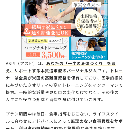
ASPI（アスピ）は、
あなたの「一生の身体づくり」を考
え、サポートする本質追求型のパーソナルジム
です。
トレー
ナーは全員が米国の高難度資格を保有
しており、医学的根拠
に基づいたクオリティの高いトレーニングをマンツーマンで
提供。一時的な減量や見た目の変化だけでなく、その後の
人生にも役立つ知識と習慣を身に付けていきます。
プラン期間中は毎日、食事指導をおこない、ライフスタイ
ルに合わせたアドバイスによって
無理のない食事管理をサポ
ート。利用者の継続率は98%
と驚異的な高さを誇ります。