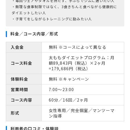
・毎回ウェアやタオルを持たず、手ぶらでジムに通いたい人
・無理な食事制限ではなく、3食きちんと食べながら健康的に
ダイエットしたい人
料金／コース内容／形式
入会金
無料 ※コースによって異なる
太ももダイエットプログラム：月
コース料金
額89,843円（税込）×2ヶ月
=179,686円（税込）
体験料金
無料 ※キャンペーン
営業時間
7:00～23:00
コース内容
60分／16回／2ヶ月
女性専用／完全個室／マンツーマ
形式
ン指導
利用者の口コミ・体験談