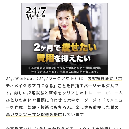
24/7Workout（24/7ワークアウト）は、
お客様自身が「ボ
ディメイクのプロになる」ことを目指すパーソナルジム
で
す。厳しい採用試験と研修をクリアしたトレーナーが、一人
ひとりの身体や目標に合わせて完全オーダーメイドでメニュ
ーを作成。
知識・技術はもちろん、楽しさも重視した質の
高いマンツーマン指導を提供
しています。
食事指導では
「3食しっかり食べる」スタイルを推奨
してい