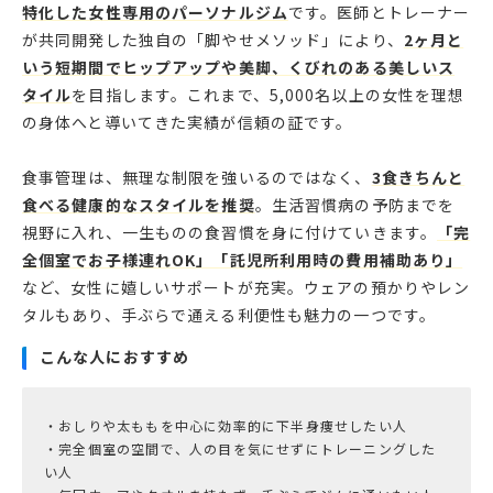
特化した女性専用のパーソナルジム
です。医師とトレーナー
が共同開発した独自の「脚やせメソッド」により、
2ヶ月と
いう短期間でヒップアップや美脚、くびれのある美しいス
タイル
を目指します。これまで、5,000名以上の女性を理想
の身体へと導いてきた実績が信頼の証です。
食事管理は、無理な制限を強いるのではなく、
3食きちんと
食べる健康的なスタイルを推奨
。生活習慣病の予防までを
視野に入れ、一生ものの食習慣を身に付けていきます。
「完
全個室でお子様連れOK」「託児所利用時の費用補助あり」
など、女性に嬉しいサポートが充実。ウェアの預かりやレン
タルもあり、手ぶらで通える利便性も魅力の一つです。
こんな人におすすめ
・おしりや太ももを中心に効率的に下半身痩せしたい人
・完全個室の空間で、人の目を気にせずにトレーニングした
い人