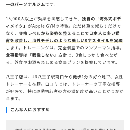
一のパーソナルジム
です。
15,000人以上が効果を実感してきた、
独自の「海外式ボデ
ィメイク」
がApple GYMの特徴。ただ体重を減らすだけで
なく、
骨格レベルから姿勢を整えることで日本人に多い猫
背を改善し、海外モデルのような美しいS字スタイルを実現
します。トレーニングは、完全個室でのマンツーマン指導。
食事指導は「我慢しない」方針
で、3食しっかり食べなが
ら、外食やお酒も楽しめる食事プランを提案しています。
八王子店は、JR八王子駅南口から徒歩1分の好立地で、女性
トレーナーも在籍。口コミでは、トレーナーの丁寧な指導
が好評で、特に運動初心者の方の満足度が高いことがうかが
えます。
こんな人におすすめ
・海外モデルのようなS字ラインの美しい見た目を手に入れた