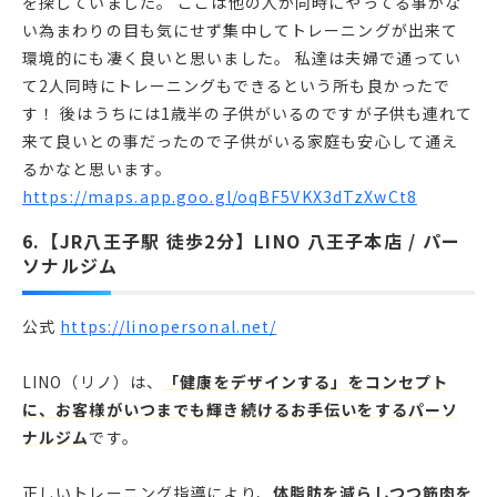
を探していました。 ここは他の人が同時にやってる事がな
い為まわりの目も気にせず集中してトレーニングが出来て
環境的にも凄く良いと思いました。 私達は夫婦で通ってい
て2人同時にトレーニングもできるという所も良かったで
す！ 後はうちには1歳半の子供がいるのですが子供も連れて
来て良いとの事だったので子供がいる家庭も安心して通え
るかなと思います。
https://maps.app.goo.gl/oqBF5VKX3dTzXwCt8
6.【JR八王子駅 徒歩2分】LINO 八王子本店 / パー
ソナルジム
公式
https://linopersonal.net/
LINO（リノ）は、
「健康をデザインする」をコンセプト
に、お客様がいつまでも輝き続けるお手伝いをするパーソ
ナルジム
です。
正しいトレーニング指導により、
体脂肪を減らしつつ筋肉を