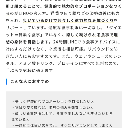
引き締めることで、健康的で魅力的なプロポーションをつく
る
のがLINOの考え方。猫背や反り腰などの姿勢改善にも力
を入れ、
歩いているだけで若々しく魅力的な身体づくり
を
サポートしています。過度な食事制限は一切なし。「ダイエ
ット＝質素な食事」ではなく、
楽しく続けられる食事で理
想の身体を目指します
。24時間LINEでの食事アドバイスに
対応するだけでなく、卒業後も相談可能。リバウンドを防
ぎたい人にもおすすめです。また、ウェアやシューズのレン
タル、アミノ酸ドリンク、プロテインはすべて無料なので、
手ぶらで気軽に通えます。
こんな人におすすめ
・美しく健康的なプロポーションを目指したい人
・猫背や反り腰など、姿勢の悩みを改善したい人
・厳しい食事制限はせず、食事を楽しみながら痩せたいと考
えている人
・一時的に体重が落ちても、すぐにリバウンドしてしまう人