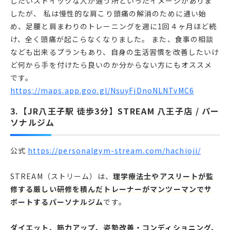
したいストイックな人が通う所といったイメージがありま
したが、 私は慢性的な肩こり頭痛の解消のために通い始
め、足腰と肩まわりのトレーニングを週に1回４ヶ月ほど続
け、全く頭痛が起こらなくなりました。 また、食事の相談
なども出来るプランもあり、自身の生活習慣を改善したいけ
ど何から手を付けたら良いのか分からない方にもオススメ
です。
https://maps.app.goo.gl/NsuyFjDnoNLNTvMC6
3.【JR八王子駅 徒歩3分】STREAM 八王子店 / パー
ソナルジム
公式
https://personalgym-stream.com/hachioji/
STREAM（ストリーム）は、
理学療法士やアスリートが監
修する厳しい研修を積んだトレーナーがマンツーマンでサ
ポートするパーソナルジム
です。
ダイエット、筋力アップ、姿勢改善・コンディショニング、