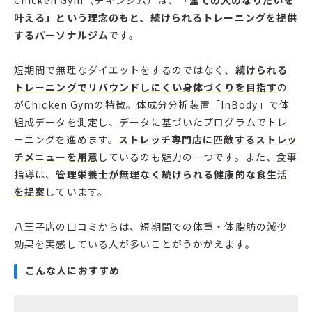
Chicken Gym（チキンジム）は、
「全ての人のなりたいを
叶える」という理念のもと、続けられるトレーニングを提供
するパーソナルジム
です。
短期間で無理なダイエットをするのではなく、
続けられる
トレーニングでリバウンドしにくい身体づくりを目指す
の
がChicken Gymの特徴。体成分分析装置「InBody」で体
組成データを測定し、データに基づいたプログラムでトレ
ーニングを進めます。
ストレッチ専門店に匹敵するストレッ
チメニューを用意
しているのも魅力の一つです。また、食事
指導は、
管理栄養士が無理なく続けられる健康的な食生活
を提案
しています。
八王子店の口コミからは、短期間での体重・体脂肪の減少
効果を実感している人が多いことがうかがえます。
こんな人におすすめ