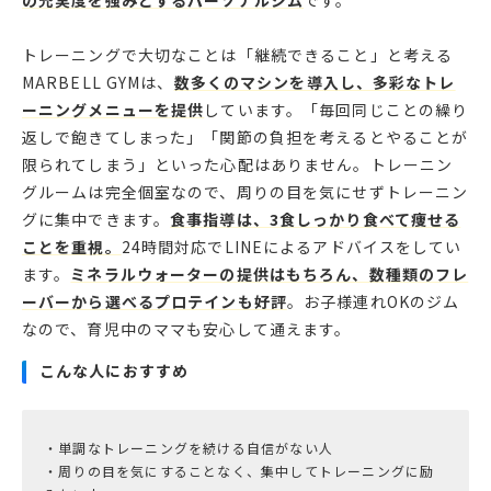
の充実度を強みとするパーソナルジム
です。
トレーニングで大切なことは「継続できること」と考える
MARBELL GYMは、
数多くのマシンを導入し、多彩なトレ
ーニングメニューを提供
しています。「毎回同じことの繰り
返しで飽きてしまった」「関節の負担を考えるとやることが
限られてしまう」といった心配はありません。トレーニン
グルームは完全個室なので、周りの目を気にせずトレーニン
グに集中できます。
食事指導は、3食しっかり食べて痩せる
ことを重視。
24時間対応でLINEによるアドバイスをしてい
ます。
ミネラルウォーターの提供はもちろん、数種類のフレ
ーバーから選べるプロテインも好評
。お子様連れOKのジム
なので、育児中のママも安心して通えます。
こんな人におすすめ
・単調なトレーニングを続ける自信がない人
・周りの目を気にすることなく、集中してトレーニングに励