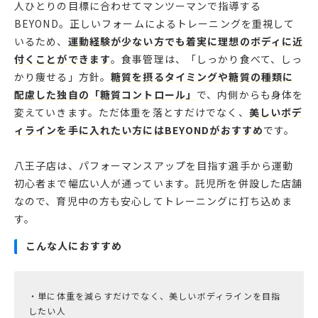
人ひとりの目標に合わせてマンツーマンで指導する
BEYOND。正しいフォームによるトレーニングを重視して
いるため、
運動経験が少ない方でも着実に理想のボディに近
付くことができます
。食事管理は、「しっかり食べて、しっ
かり痩せる」方針。
糖質を摂るタイミングや糖質の種類に
配慮した独自の「糖質コントロール」
で、内側からも身体を
変えていきます。ただ体重を落とすだけでなく、
美しいボデ
ィラインを手に入れたい方にはBEYONDがおすすめ
です。
八王子店は、パフォーマンスアップを目指す選手から運動
初心者まで幅広い人が通っています。託児所を併設した店舗
なので、育児中の方も安心してトレーニングに打ち込めま
す。
こんな人におすすめ
・単に体重を減らすだけでなく、美しいボディラインを目指
したい人