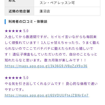
形式
スン・ペアレッスン可
近隣の他店舗
蓮沼店
利用者の口コミ・体験談
★★★★★ 5.0
入会してから数週間ですが、ヒイヒイ言いながらも毎回楽
しく頑張れています！ 1人じゃ甘えちゃったり、うまく鍛え
られないのでここでバチバチに鍛えたられたら嬉しいで
す！ 遺伝子検査もしていただいたので、自分のこともっと
知れたらなと思います。 数カ月後が楽しみです！！
https://maps.app.goo.gl/3k36G9JV8qZzX9o36
★★★★★ 5.0
やる気を引き出してくれるジムです！ 良心的な価格で通い
やすいです。
https://maps.app.goo.gl/6SVDUUFteJZBNrEn7