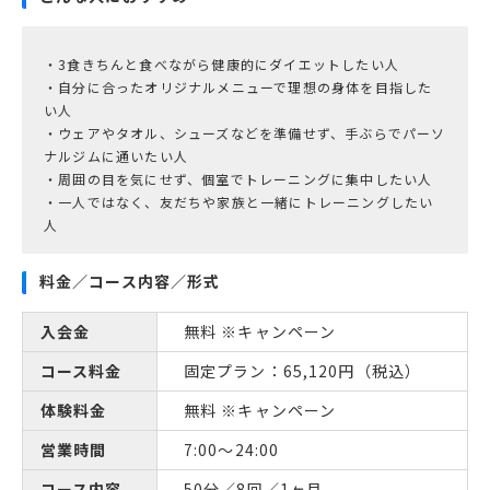
・3食きちんと食べながら健康的にダイエットしたい人
・自分に合ったオリジナルメニューで理想の身体を目指した
い人
・ウェアやタオル、シューズなどを準備せず、手ぶらでパーソ
ナルジムに通いたい人
・周囲の目を気にせず、個室でトレーニングに集中したい人
・一人ではなく、友だちや家族と一緒にトレーニングしたい
人
料金／コース内容／形式
入会金
無料 ※キャンペーン
コース料金
固定プラン：65,120円（税込）
体験料金
無料 ※キャンペーン
営業時間
7:00～24:00
コース内容
50分／8回／1ヶ月