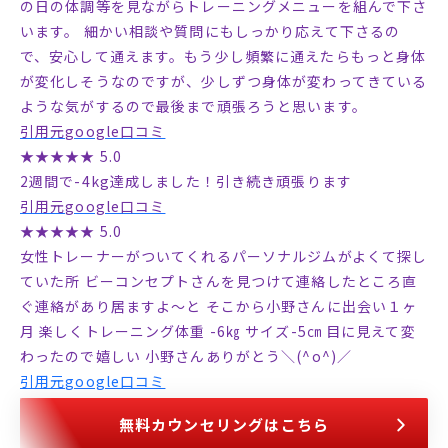
の日の体調等を見ながらトレーニングメニューを組んで下さ
います。 細かい相談や質問にもしっかり応えて下さるの
で、安心して通えます。もう少し頻繁に通えたらもっと身体
が変化しそうなのですが、少しずつ身体が変わってきている
ような気がするので最後まで頑張ろうと思います。
引用元google口コミ
★★★★★ 5.0
2週間で-4kg達成しました！引き続き頑張ります
引用元google口コミ
★★★★★ 5.0
女性トレーナーがついてくれるパーソナルジムがよくて探し
ていた所 ビーコンセプトさんを見つけて連絡したところ直
ぐ連絡があり居ますよ～と そこから小野さんに出会い１ヶ
月 楽しくトレーニング体重 -6㎏ サイズ-5㎝ 目に見えて変
わったので嬉しい 小野さんありがとう＼(^o^)／
引用元google口コミ
無料カウンセリングはこちら