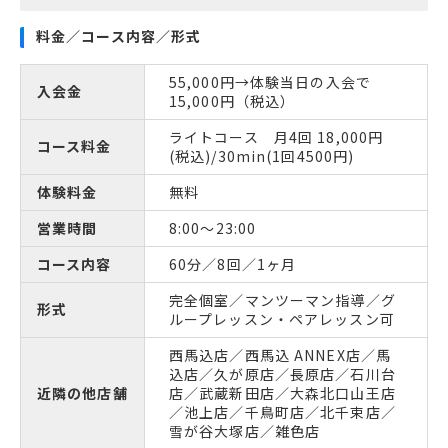
料金／コース内容／形式
55,000円→体験当日の入会で
入会金
15,000円（税込）
ライトコース 月4回 18,000円
コース料金
(税込)/30min(1回4500円)
体験料金
無料
営業時間
8:00〜23:00
コース内容
60分／8回／1ヶ月
完全個室／マンツーマン指導／グ
形式
ループレッスン・ペアレッスン可
西馬込店／西馬込 ANNEX店／馬
込店／久が原店／長原店／石川台
近隣の他店舗
店／武蔵新田店／大森北口山王店
／池上店／千鳥町店／北千束店／
雪が谷大塚店／雑色店