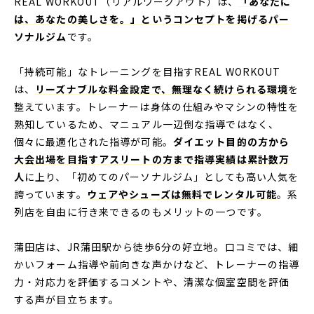
REAL WORKOUT（リアルワークアウト）は、
「あなたに
は、あなたの美しさを。」というコンセプトを掲げるパー
ソナルジム
です。
「持続可能」なトレーニングを目指すREAL WORKOUT
は、
リーズナブルな料金設定で、無理なく続けられる環境
を
整えています。トレーナーは身体の仕組みやマシンの特性を
熟知しているため、マニュアル一辺倒な指導ではなく、
個々に最適化された指導が可能。
ダイエット目的の方から
大会出場を目指すアスリートの方まで指導実績は累計数万
人
に上り、「初めてのパーソナルジム」としても高い人気を
誇っています。
ウェアやシューズは無料でレンタル可能
。系
列店を自由に行き来できるのもメリットの一つです。
蒲田店は、JR蒲田駅から徒歩6分の好立地。口コミでは、細
かいフォーム指導や前向きな声かけなど、トレーナーの指導
力・対応力を評価するコメントや、清潔な個室空間を評価
する声が目立ちます。