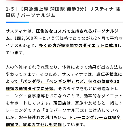
【東急池上線 蒲田駅 徒歩3分】サスティナ 蒲
田店 / パーソナルジム
サスティナは、
圧倒的なコスパで支持されるパーソナルジ
ム
。1回2,500円～という低価格でありながら2ヶ月で平均マ
イナス9.3kgと、
多くの方が短期間でのダイエットに成功
し
ています。
人の体質はそれぞれ異なり、体質によって効果が出る方法も
変わってきます。そのため、サスティナでは、
遺伝子検査に
よって「パンダ型」「ペンギン型」など、個々の体質を33
種類の動物タイプに分類
。そのタイプをもとに最適なトレ
ーニング・食事指導をおこなうことで、効率的なダイエット
をサポートしています。蒲田店は、家族や友だちと一緒にト
レーニングできる「セミパーソナル形式」に対応している
ほか、お子様連れの利用もOK。
トレーニングルームは完全
個室で、酸素カプセルも完備
しています。