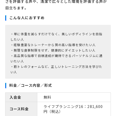
さを評価する声や、清潔で広々とした環境を評価する声が
目立ちます。
こんな人におすすめ
・単に体重を減らすだけでなく、美しいボディラインを目指
したい人
・経験豊富なトレーナーから質の高い指導を受けたい人
・無理な食事制限をせず、健康的にダイエットしたい人
・高品質な指導で目標達成が期待できるパーソナルジムに通
いたい人
・筋トレのフォームなど、正しいトレーニング方法を学びた
い人
料金／コース内容／形式
入会金
無料
ライフプランニング16：281,600
コース料金
円（税込）