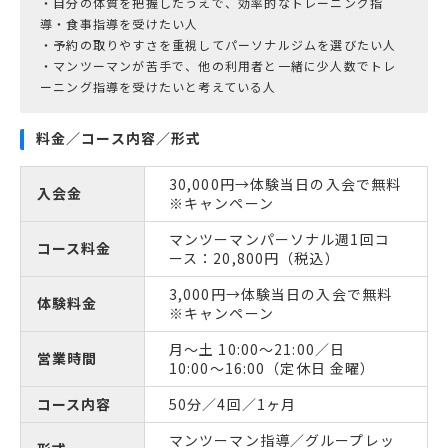
・自分の体質を把握したうえで、効率的なトレーニング指
導・食事指導を受けたい人
・予約の取りやすさを重視してパーソナルジムを選びたい人
・マンツーマンが苦手で、他の利用者と一緒に少人数でトレ
ーニング指導を受けたいと考えている人
料金／コース内容／形式
30,000円→体験当日の入会で無料
入会金
※キャンペーン
マンツーマンパーソナル週1回コ
コース料金
ース：20,800円（税込）
3,000円→体験当日の入会で無料
体験料金
※キャンペーン
月〜土 10:00〜21:00／日
営業時間
10:00〜16:00（定休日 金曜）
コース内容
50分／4回／1ヶ月
マンツーマン指導／グループレッ