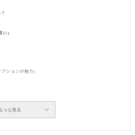
は？
良い」
」
オプションが魅力」
もっと見る