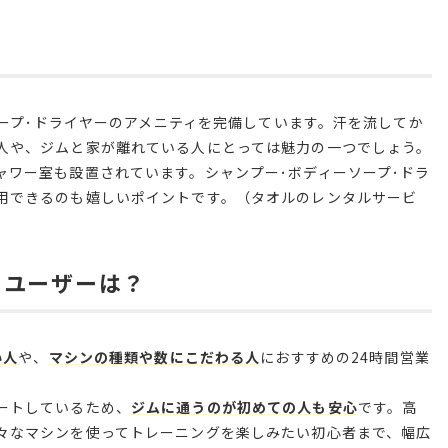
ソープ･ドライヤーのアメニティを完備しています。汗を流してか
人や、ジムと家が離れている人にとっては魅力の一つでしょう。
ャワー室も設置されています。シャンプー･ボディーソープ･ドラ
用できるのも嬉しいポイントです。（タオルのレンタルサービ
のユーザーは？
い人
や、
マシンの種類や数にこだわる人
におすすめの24時間営業
ートしているため、
ジムに通うのが初めての人も安心
です。高
々なマシンを使ってトレーニングを楽しみたい初心者まで、幅広