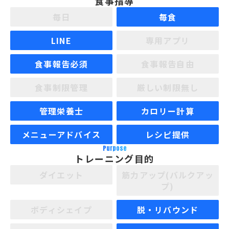
食事指導
毎日
毎食
LINE
専用アプリ
食事報告必須
食事報告自由
食事制限管理
厳しい制限無し
管理栄養士
カロリー計算
メニューアドバイス
レシピ提供
Purpose
トレーニング目的
ダイエット
筋力アップ(バルクアッ
プ)
ボディシェイプ
脱・リバウンド