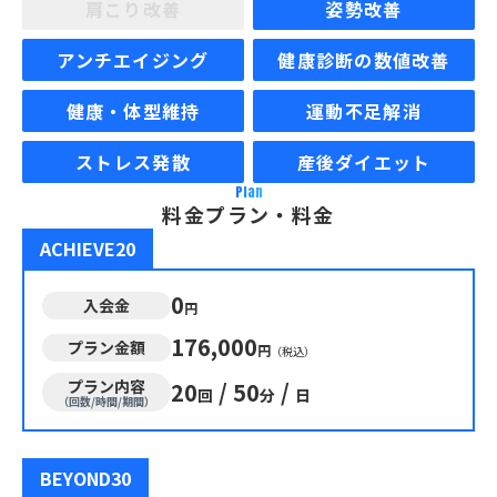
肩こり改善
姿勢改善
アンチエイジング
健康診断の数値改善
健康・体型維持
運動不足解消
ストレス発散
産後ダイエット
Plan
料金プラン・料金
ACHIEVE20
0
入会金
円
176,000
プラン金額
円
（税込）
プラン内容
20
/
50
/
回
分
日
（回数/時間/期間）
BEYOND30