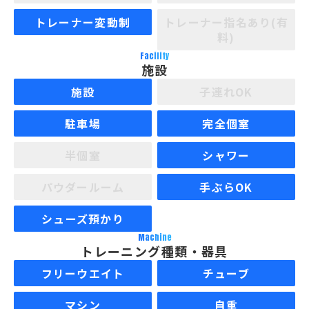
トレーナー変動制
トレーナー指名あり(有
料)
Facility
施設
施設
子連れOK
駐車場
完全個室
半個室
シャワー
パウダールーム
手ぶらOK
シューズ預かり
Machine
トレーニング種類・器具
フリーウエイト
チューブ
マシン
自重