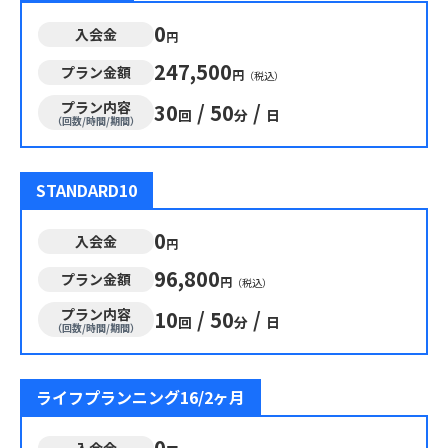
0
入会金
円
247,500
プラン金額
円
（税込）
プラン内容
30
/
50
/
回
分
日
（回数/時間/期間）
STANDARD10
0
入会金
円
96,800
プラン金額
円
（税込）
プラン内容
10
/
50
/
回
分
日
（回数/時間/期間）
ライフプランニング16/2ヶ月
0
入会金