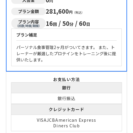
円
281,600
プラン金額
円
（税込）
プラン内容
16
/
50
/
60
回
分
日
（回数/時間/期間）
プラン補足
パーソナル食事管理2ヶ月がついてきます。 また、ト
レーナーが厳選したプロテインをトレーニング後に提
供いたします。
お支払い方法
銀行
銀行振込
クレジットカード
VISA
JCB
American Express
Diners Club