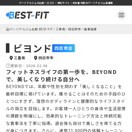
パーソナルジムの比較・口コミ・予約サイト｜日本最大級のパーソナルジム掲載数
パーソナルジム比較 BEST-FIT
三重県
四日市市
食事指導
ビヨンド
四日市店
三重県
四日市市
更新日：
2026.02.08
フィットネスライフの第一歩を、BEYOND
で。美しくなり続ける自分へ
BEYONDでは、年齢や性別を問わず「美しくなること」を
最終目標に掲げています。痩せることはそのための手段のひ
とつにすぎず、理想のボディラインと健康的なライフスタイ
ルの両立を目指します。お客様一人ひとりの身体や生活習慣
の課題を明確にし、効果的なトレーニング方法と持続可能
な食事法を丁寧に指導。退会後も自分で美しさを保てる力
が身につきます。さらに、通常11,000円の体験トレーニン