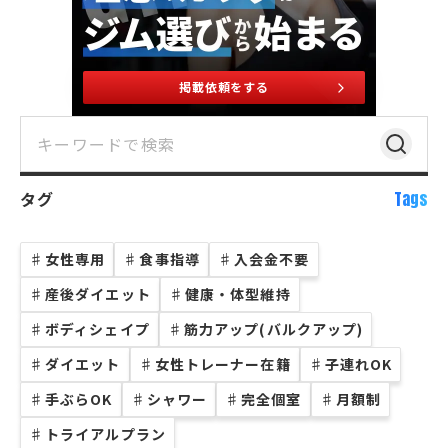
掲載依頼をする
タグ
Tags
♯
女性専用
♯
食事指導
♯
入会金不要
♯
産後ダイエット
♯
健康・体型維持
♯
ボディシェイプ
♯
筋力アップ(バルクアップ)
♯
ダイエット
♯
女性トレーナー在籍
♯
子連れOK
♯
手ぶらOK
♯
シャワー
♯
完全個室
♯
月額制
♯
トライアルプラン