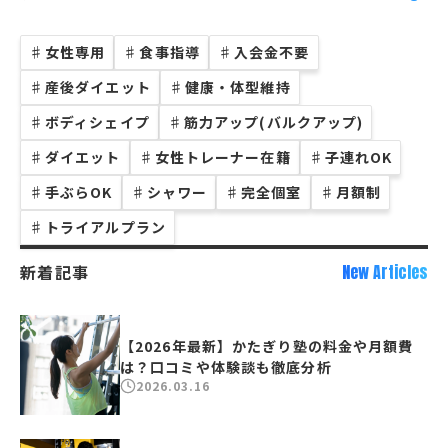
♯
女性専用
♯
食事指導
♯
入会金不要
♯
産後ダイエット
♯
健康・体型維持
♯
ボディシェイプ
♯
筋力アップ(バルクアップ)
♯
ダイエット
♯
女性トレーナー在籍
♯
子連れOK
♯
手ぶらOK
♯
シャワー
♯
完全個室
♯
月額制
♯
トライアルプラン
新着記事
New Articles
【2026年最新】かたぎり塾の料金や月額費
は？口コミや体験談も徹底分析
2026.03.16