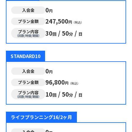
0
入会金
円
247,500
プラン金額
円
（税込）
プラン内容
30
/
50
/
回
分
日
（回数/時間/期間）
STANDARD10
0
入会金
円
96,800
プラン金額
円
（税込）
プラン内容
10
/
50
/
回
分
日
（回数/時間/期間）
ライフプランニング16/2ヶ月
0
入会金