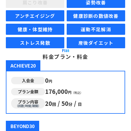
肩こり改善
姿勢改善
アンチエイジング
健康診断の数値改善
健康・体型維持
運動不足解消
ストレス発散
産後ダイエット
Plan
料金プラン・料金
ACHIEVE20
0
入会金
円
176,000
プラン金額
円
（税込）
プラン内容
20
/
50
/
回
分
日
（回数/時間/期間）
BEYOND30