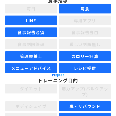
食事指導
毎日
毎食
LINE
専用アプリ
食事報告必須
食事報告自由
食事制限管理
厳しい制限無し
管理栄養士
カロリー計算
メニューアドバイス
レシピ提供
Purpose
トレーニング目的
ダイエット
筋力アップ(バルクアッ
プ)
ボディシェイプ
脱・リバウンド