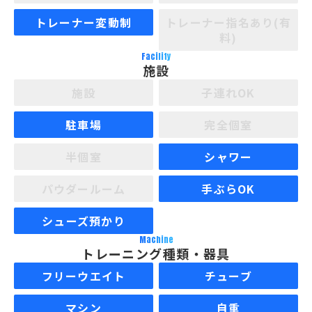
トレーナー変動制
トレーナー指名あり(有
料)
Facility
施設
施設
子連れOK
駐車場
完全個室
半個室
シャワー
パウダールーム
手ぶらOK
シューズ預かり
Machine
トレーニング種類・器具
フリーウエイト
チューブ
マシン
自重