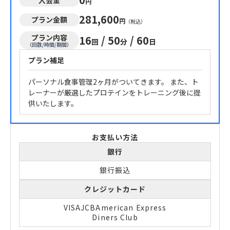
円
281,600
プラン金額
円
（税込）
プラン内容
16
/
50
/
60
回
分
日
（回数/時間/期間）
プラン補足
パーソナル食事管理2ヶ月がついてきます。 また、ト
レーナーが厳選したプロテインをトレーニング後に提
供いたします。
お支払い方法
銀行
銀行振込
クレジットカード
VISA
JCB
American Express
Diners Club