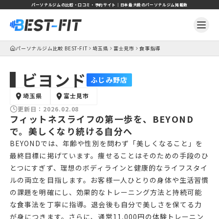
パーソナルジムの比較・口コミ・予約サイト｜日本最大級のパーソナルジム掲載数
パーソナルジム比較 BEST-FIT
埼玉県
富士見市
食事指導
ビヨンド
ふじみ野店
埼玉県
富士見市
更新日：
2026.02.08
フィットネスライフの第一歩を、BEYOND
で。美しくなり続ける自分へ
BEYONDでは、年齢や性別を問わず「美しくなること」を
最終目標に掲げています。痩せることはそのための手段のひ
とつにすぎず、理想のボディラインと健康的なライフスタイ
ルの両立を目指します。お客様一人ひとりの身体や生活習慣
の課題を明確にし、効果的なトレーニング方法と持続可能
な食事法を丁寧に指導。退会後も自分で美しさを保てる力
が身につきます。さらに、通常11,000円の体験トレーニン