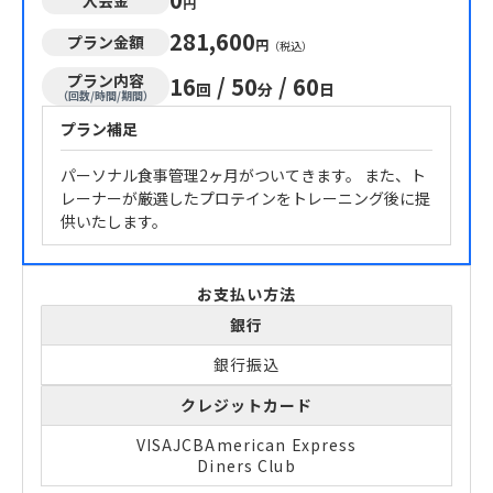
円
281,600
プラン金額
円
（税込）
プラン内容
16
/
50
/
60
回
分
日
（回数/時間/期間）
プラン補足
パーソナル食事管理2ヶ月がついてきます。 また、ト
レーナーが厳選したプロテインをトレーニング後に提
供いたします。
お支払い方法
銀行
銀行振込
クレジットカード
VISA
JCB
American Express
Diners Club