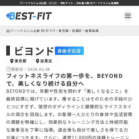
パーソナルジムの比較・口コミ・予約サイト｜日本最大級のパーソナルジム掲載数
パーソナルジム比較 BEST-FIT
東京都
目黒区
食事指導
ビヨンド
自由が丘店
東京都
目黒区
更新日：
2026.02.08
フィットネスライフの第一歩を、BEYOND
で。美しくなり続ける自分へ
BEYONDでは、年齢や性別を問わず「美しくなること」を
最終目標に掲げています。痩せることはそのための手段のひ
とつにすぎず、理想のボディラインと健康的なライフスタイ
ルの両立を目指します。お客様一人ひとりの身体や生活習慣
の課題を明確にし、効果的なトレーニング方法と持続可能
な食事法を丁寧に指導。退会後も自分で美しさを保てる力
が身につきます。さらに、通常11,000円の体験トレーニン