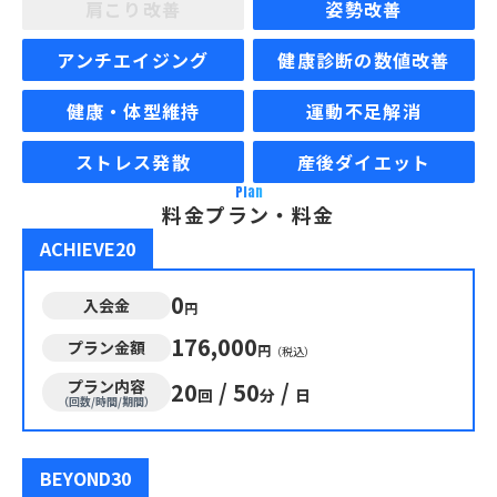
肩こり改善
姿勢改善
アンチエイジング
健康診断の数値改善
健康・体型維持
運動不足解消
ストレス発散
産後ダイエット
Plan
料金プラン・料金
ACHIEVE20
0
入会金
円
176,000
プラン金額
円
（税込）
プラン内容
20
/
50
/
回
分
日
（回数/時間/期間）
BEYOND30