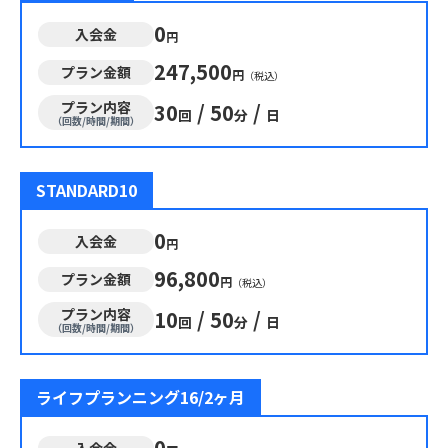
0
入会金
円
247,500
プラン金額
円
（税込）
プラン内容
30
/
50
/
回
分
日
（回数/時間/期間）
STANDARD10
0
入会金
円
96,800
プラン金額
円
（税込）
プラン内容
10
/
50
/
回
分
日
（回数/時間/期間）
ライフプランニング16/2ヶ月
0
入会金