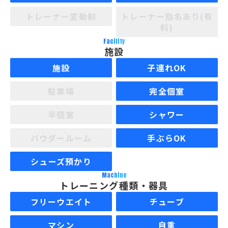
トレーナー変動制
トレーナー指名あり(有
料)
Facility
施設
施設
子連れOK
駐車場
完全個室
半個室
シャワー
パウダールーム
手ぶらOK
シューズ預かり
Machine
トレーニング種類・器具
フリーウエイト
チューブ
マシン
自重