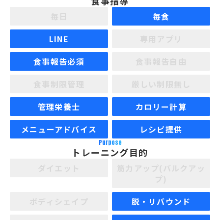
食事指導
毎日
毎食
LINE
専用アプリ
食事報告必須
食事報告自由
食事制限管理
厳しい制限無し
管理栄養士
カロリー計算
メニューアドバイス
レシピ提供
Purpose
トレーニング目的
ダイエット
筋力アップ(バルクアッ
プ)
ボディシェイプ
脱・リバウンド