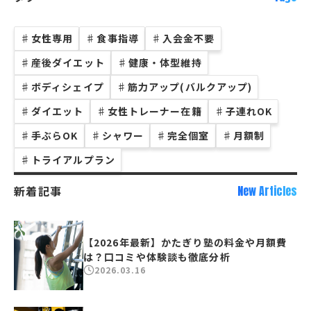
♯
女性専用
♯
食事指導
♯
入会金不要
♯
産後ダイエット
♯
健康・体型維持
♯
ボディシェイプ
♯
筋力アップ(バルクアップ)
♯
ダイエット
♯
女性トレーナー在籍
♯
子連れOK
♯
手ぶらOK
♯
シャワー
♯
完全個室
♯
月額制
♯
トライアルプラン
新着記事
New Articles
【2026年最新】かたぎり塾の料金や月額費
は？口コミや体験談も徹底分析
2026.03.16