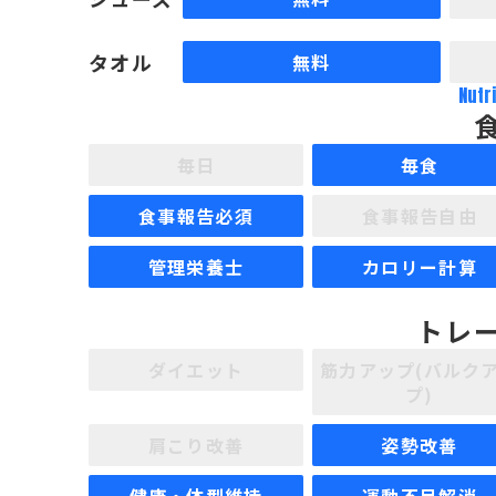
タオル
無料
Nutr
毎日
毎食
食事報告必須
食事報告自由
管理栄養士
カロリー計算
トレ
ダイエット
筋力アップ(バルク
プ)
肩こり改善
姿勢改善