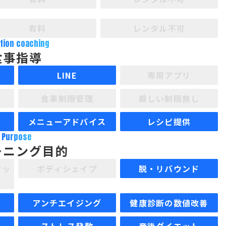
有料
レンタル不可
ition coaching
食事指導
LINE
専用アプリ
食事制限管理
厳しい制限無し
メニューアドバイス
レシピ提供
Purpose
ーニング目的
アッ
ボディシェイプ
脱・リバウンド
アンチエイジング
健康診断の数値改善