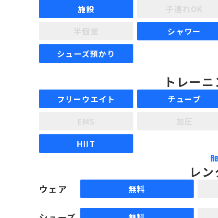
施設
子連れOK
半個室
シャワー
シューズ預かり
トレーニ
フリーウエイト
チューブ
EMS
加圧
HIIT
Re
レン
ウェア
無料
シューズ
無料