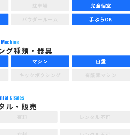
駐車場
完全個室
パウダールーム
手ぶらOK
Machine
ング種類・器具
マシン
自重
キックボクシング
有酸素マシン
ntal & Sales
タル・販売
有料
レンタル不可
有料
レンタル不可