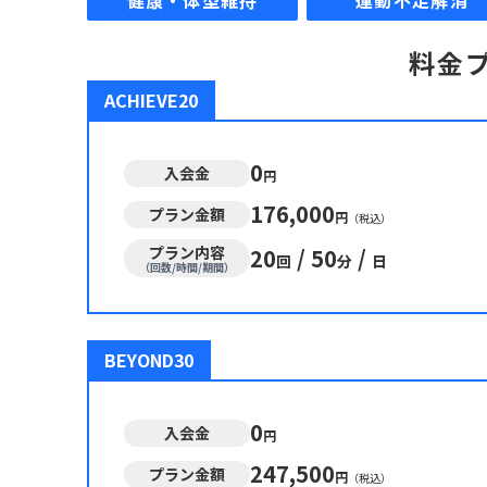
健康・体型維持
運動不足解消
料金
ACHIEVE20
0
入会金
円
176,000
プラン金額
円
（税込）
プラン内容
20
/
50
/
回
分
日
（回数/時間/期間）
BEYOND30
0
入会金
円
247,500
プラン金額
円
（税込）