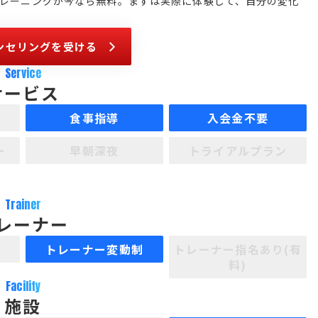
験トレーニングが今なら無料。まずは実際に体験して、自分の変化
ンセリングを受ける
Service
サービス
食事指導
入会金不要
ー
早朝深夜
トライアルプラン
Trainer
レーナー
制
トレーナー変動制
トレーナー指名あり(有
料)
Facility
施設