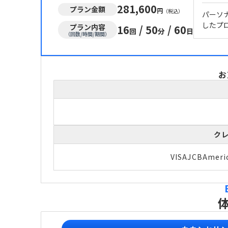
281,600
プラン金額
円
（税込）
パーソ
したプ
プラン内容
16
/
50
/
60
回
分
日
（回数/時間/期間）
お
ク
VISA
JCB
Ameri