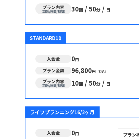
プラン内容
30
/
50
/
回
分
日
（回数/時間/期間）
STANDARD10
0
入会金
円
96,800
プラン金額
円
（税込）
プラン内容
10
/
50
/
回
分
日
（回数/時間/期間）
ライフプランニング16/2ヶ月
0
入会金
円
プラン