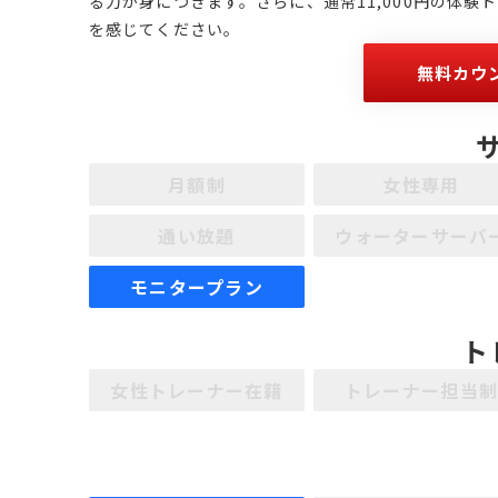
る力が身につきます。さらに、通常11,000円の体
を感じてください。
無料カウ
月額制
女性専用
通い放題
ウォーターサーバ
モニタープラン
ト
女性トレーナー在籍
トレーナー担当