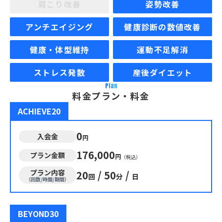
肩こり改善
姿勢改善
アンチエイジング
健康診断の数値改善
健康・体型維持
運動不足解消
ストレス発散
産後ダイエット
Plan
料金プラン・料金
ACHIEVE20
0
入会金
円
176,000
プラン金額
円
（税込）
プラン内容
20
/
50
/
回
分
日
（回数/時間/期間）
BEYOND30