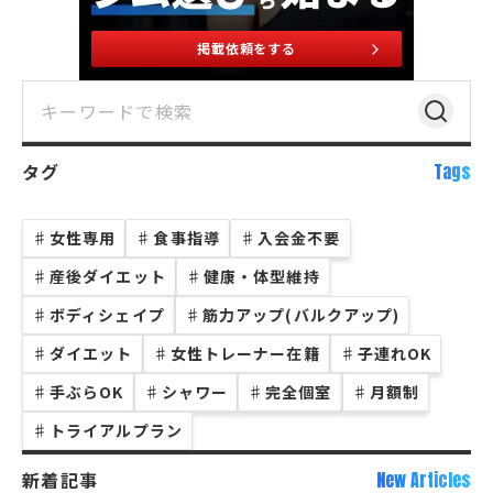
掲載依頼をする
タグ
Tags
♯
女性専用
♯
食事指導
♯
入会金不要
♯
産後ダイエット
♯
健康・体型維持
♯
ボディシェイプ
♯
筋力アップ(バルクアップ)
♯
ダイエット
♯
女性トレーナー在籍
♯
子連れOK
♯
手ぶらOK
♯
シャワー
♯
完全個室
♯
月額制
♯
トライアルプラン
新着記事
New Articles