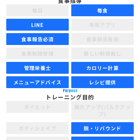
食事指導
毎日
毎食
LINE
専用アプリ
食事報告必須
食事報告自由
食事制限管理
厳しい制限無し
管理栄養士
カロリー計算
メニューアドバイス
レシピ提供
Purpose
トレーニング目的
ダイエット
筋力アップ(バルクアッ
プ)
ボディシェイプ
脱・リバウンド