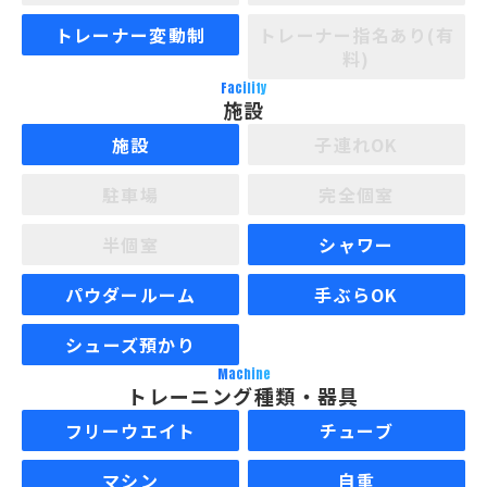
トレーナー変動制
トレーナー指名あり(有
料)
Facility
施設
施設
子連れOK
駐車場
完全個室
半個室
シャワー
パウダールーム
手ぶらOK
シューズ預かり
Machine
トレーニング種類・器具
フリーウエイト
チューブ
マシン
自重