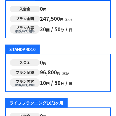
0
入会金
円
247,500
プラン金額
円
（税込）
プラン内容
30
/
50
/
回
分
日
（回数/時間/期間）
STANDARD10
0
入会金
円
96,800
プラン金額
円
（税込）
プラン内容
10
/
50
/
回
分
日
（回数/時間/期間）
ライフプランニング16/2ヶ月
0
入会金