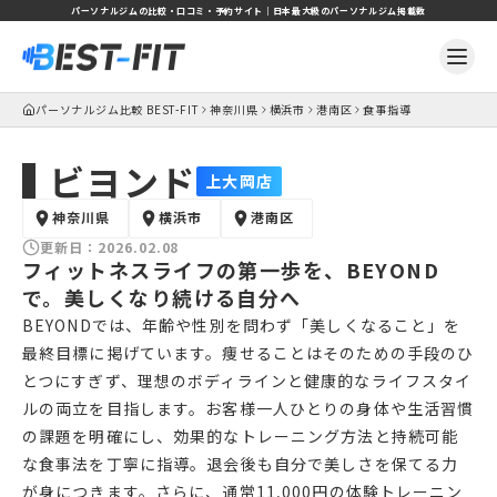
パーソナルジムの比較・口コミ・予約サイト｜日本最大級のパーソナルジム掲載数
パーソナルジム比較 BEST-FIT
神奈川県
横浜市
港南区
食事指導
ビヨンド
上大岡店
神奈川県
横浜市
港南区
更新日：
2026.02.08
フィットネスライフの第一歩を、BEYOND
で。美しくなり続ける自分へ
BEYONDでは、年齢や性別を問わず「美しくなること」を
最終目標に掲げています。痩せることはそのための手段のひ
とつにすぎず、理想のボディラインと健康的なライフスタイ
ルの両立を目指します。お客様一人ひとりの身体や生活習慣
の課題を明確にし、効果的なトレーニング方法と持続可能
な食事法を丁寧に指導。退会後も自分で美しさを保てる力
が身につきます。さらに、通常11,000円の体験トレーニン