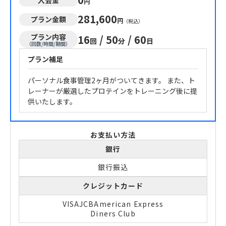
円
281,600
プラン金額
円
（税込）
プラン内容
16
/
50
/
60
回
分
日
（回数/時間/期間）
プラン補足
パーソナル食事管理2ヶ月がついてきます。 また、ト
レーナーが厳選したプロテインをトレーニング後に提
供いたします。
お支払い方法
銀行
銀行振込
クレジットカード
VISA
JCB
American Express
Diners Club