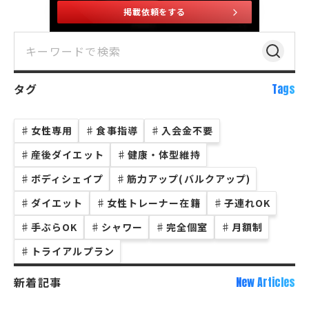
掲載依頼をする
タグ
Tags
♯
女性専用
♯
食事指導
♯
入会金不要
♯
産後ダイエット
♯
健康・体型維持
♯
ボディシェイプ
♯
筋力アップ(バルクアップ)
♯
ダイエット
♯
女性トレーナー在籍
♯
子連れOK
♯
手ぶらOK
♯
シャワー
♯
完全個室
♯
月額制
♯
トライアルプラン
新着記事
New Articles