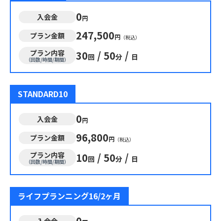
0
入会金
円
247,500
プラン金額
円
（税込）
プラン内容
30
/
50
/
回
分
日
（回数/時間/期間）
STANDARD10
0
入会金
円
96,800
プラン金額
円
（税込）
プラン内容
10
/
50
/
回
分
日
（回数/時間/期間）
ライフプランニング16/2ヶ月
0
入会金