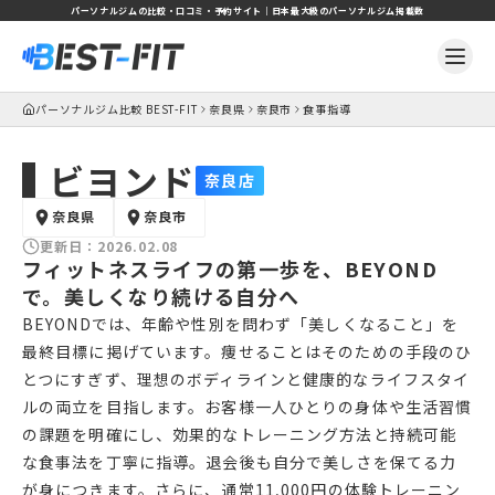
パーソナルジムの比較・口コミ・予約サイト｜日本最大級のパーソナルジム掲載数
パーソナルジム比較 BEST-FIT
奈良県
奈良市
食事指導
ビヨンド
奈良店
奈良県
奈良市
更新日：
2026.02.08
フィットネスライフの第一歩を、BEYOND
で。美しくなり続ける自分へ
BEYONDでは、年齢や性別を問わず「美しくなること」を
最終目標に掲げています。痩せることはそのための手段のひ
とつにすぎず、理想のボディラインと健康的なライフスタイ
ルの両立を目指します。お客様一人ひとりの身体や生活習慣
の課題を明確にし、効果的なトレーニング方法と持続可能
な食事法を丁寧に指導。退会後も自分で美しさを保てる力
が身につきます。さらに、通常11,000円の体験トレーニン