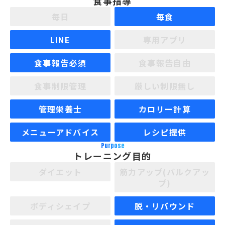
食事指導
毎日
毎食
LINE
専用アプリ
食事報告必須
食事報告自由
食事制限管理
厳しい制限無し
管理栄養士
カロリー計算
メニューアドバイス
レシピ提供
Purpose
トレーニング目的
ダイエット
筋力アップ(バルクアッ
プ)
ボディシェイプ
脱・リバウンド