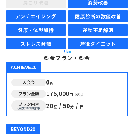
肩こり改善
姿勢改善
アンチエイジング
健康診断の数値改善
健康・体型維持
運動不足解消
ストレス発散
産後ダイエット
Plan
料金プラン・料金
ACHIEVE20
0
入会金
円
176,000
プラン金額
円
（税込）
プラン内容
20
/
50
/
回
分
日
（回数/時間/期間）
BEYOND30