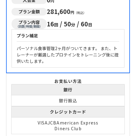
円
281,600
プラン金額
円
（税込）
プラン内容
16
/
50
/
60
回
分
日
（回数/時間/期間）
プラン補足
パーソナル食事管理2ヶ月がついてきます。 また、ト
レーナーが厳選したプロテインをトレーニング後に提
供いたします。
お支払い方法
銀行
銀行振込
クレジットカード
VISA
JCB
American Express
Diners Club