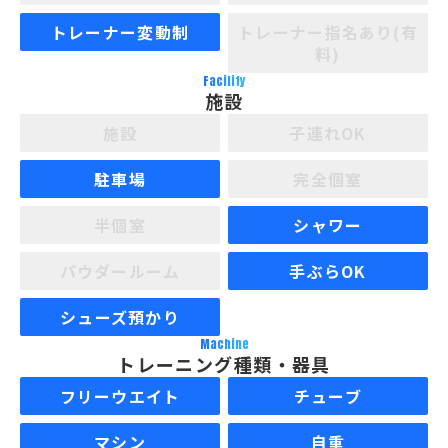
トレーナー変動制
トレーナー指名あり(有
料)
Facility
施設
施設
子連れOK
駐車場
完全個室
半個室
シャワー
パウダールーム
手ぶらOK
シューズ預かり
Machine
トレーニング種類・器具
フリーウエイト
チューブ
マシン
自重