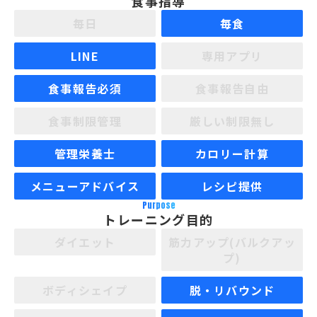
食事指導
毎日
毎食
LINE
専用アプリ
食事報告必須
食事報告自由
食事制限管理
厳しい制限無し
管理栄養士
カロリー計算
メニューアドバイス
レシピ提供
Purpose
トレーニング目的
ダイエット
筋力アップ(バルクアッ
プ)
ボディシェイプ
脱・リバウンド