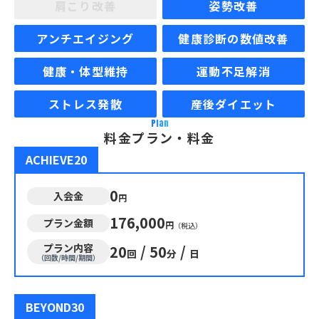
肩こり改善
姿勢改善
アンチエイジング
健康診断の数値改善
健康・体型維持
運動不足解消
ストレス発散
産後ダイエット
Plan
料金プラン・料金
ACHIEVE20
0
入会金
円
176,000
プラン金額
円
（税込）
プラン内容
20
/
50
/
回
分
日
（回数/時間/期間）
BEYOND30