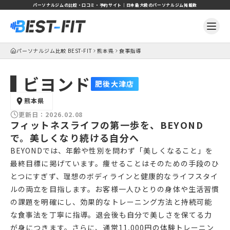
パーソナルジムの比較・口コミ・予約サイト｜日本最大級のパーソナルジム掲載数
パーソナルジム比較 BEST-FIT
熊本県
食事指導
ビヨンド
肥後大津店
熊本県
更新日：
2026.02.08
フィットネスライフの第一歩を、BEYOND
で。美しくなり続ける自分へ
BEYONDでは、年齢や性別を問わず「美しくなること」を
最終目標に掲げています。痩せることはそのための手段のひ
とつにすぎず、理想のボディラインと健康的なライフスタイ
ルの両立を目指します。お客様一人ひとりの身体や生活習慣
の課題を明確にし、効果的なトレーニング方法と持続可能
な食事法を丁寧に指導。退会後も自分で美しさを保てる力
が身につきます。さらに、通常11,000円の体験トレーニン