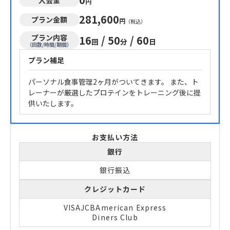
円
281,600
プラン金額
円
（税込）
プラン内容
16
/
50
/
60
回
分
日
（回数/時間/期間）
プラン補足
パーソナル食事管理2ヶ月がついてきます。 また、ト
レーナーが厳選したプロテインをトレーニング後に提
供いたします。
お支払い方法
銀行
銀行振込
クレジットカード
VISA
JCB
American Express
Diners Club