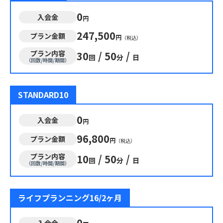
0
入会金
円
247,500
プラン金額
円
（税込）
プラン内容
30
/
50
/
回
分
日
（回数/時間/期間）
STANDARD10
0
入会金
円
96,800
プラン金額
円
（税込）
プラン内容
10
/
50
/
回
分
日
（回数/時間/期間）
ライフプランニング16/2ヶ月
0
入会金