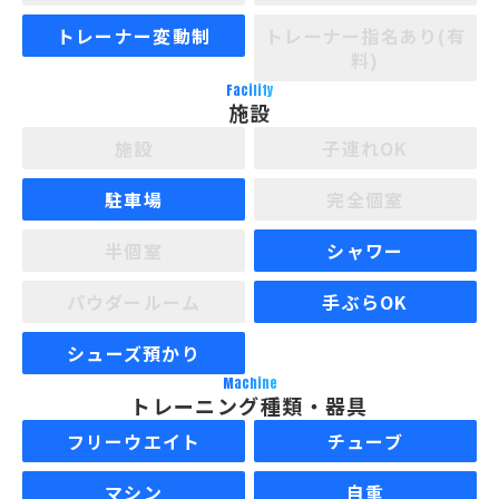
トレーナー変動制
トレーナー指名あり(有
料)
Facility
施設
施設
子連れOK
駐車場
完全個室
半個室
シャワー
パウダールーム
手ぶらOK
シューズ預かり
Machine
トレーニング種類・器具
フリーウエイト
チューブ
マシン
自重