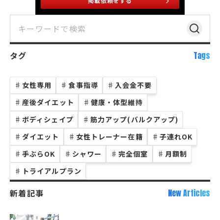
掲載依頼をする
タグ
Tags
♯
女性専用
♯
食事指導
♯
入会金不要
♯
産後ダイエット
♯
健康・体型維持
♯
ボディシェイプ
♯
筋力アップ(バルクアップ)
♯
ダイエット
♯
女性トレーナー在籍
♯
子連れOK
♯
手ぶらOK
♯
シャワー
♯
完全個室
♯
月額制
♯
トライアルプラン
新着記事
New Articles