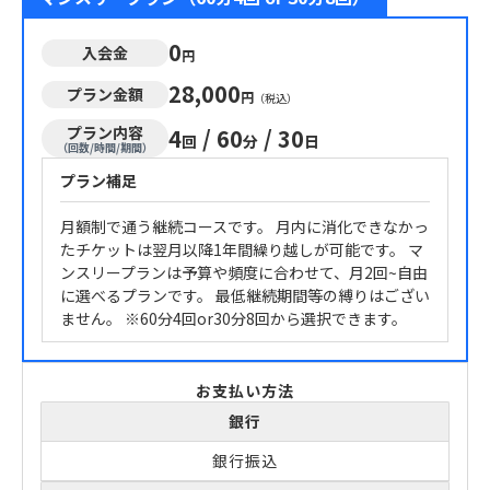
0
入会金
円
28,000
プラン金額
円
（税込）
プラン内容
4
/
60
/
30
回
分
日
（回数/時間/期間）
プラン補足
月額制で通う継続コースです。 月内に消化できなかっ
たチケットは翌月以降1年間繰り越しが可能です。 マ
ンスリープランは予算や頻度に合わせて、月2回~自由
に選べるプランです。 最低継続期間等の縛りはござい
ません。 ※60分4回or30分8回から選択できます。
お支払い方法
銀行
銀行振込