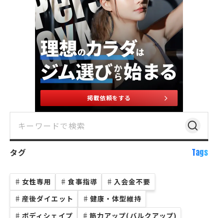
掲載依頼をする
タグ
Tags
♯
女性専用
♯
食事指導
♯
入会金不要
♯
産後ダイエット
♯
健康・体型維持
♯
ボディシェイプ
♯
筋力アップ(バルクアップ)