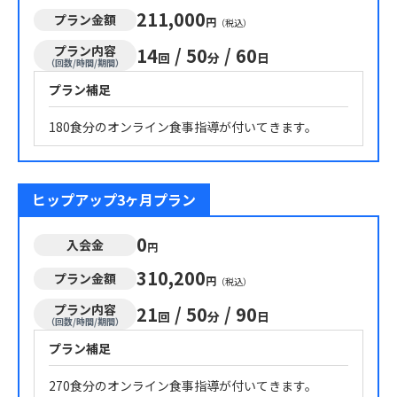
211,000
プラン金額
円
（税込）
プラン内容
14
/
50
/
60
回
分
日
（回数/時間/期間）
プラン補足
180食分のオンライン食事指導が付いてきます。
ヒップアップ3ヶ月プラン
0
入会金
円
310,200
プラン金額
円
（税込）
プラン内容
21
/
50
/
90
回
分
日
（回数/時間/期間）
プラン補足
270食分のオンライン食事指導が付いてきます。