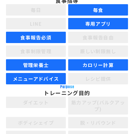
食事指導
毎日
毎食
LINE
専用アプリ
食事報告必須
食事報告自由
食事制限管理
厳しい制限無し
管理栄養士
カロリー計算
メニューアドバイス
レシピ提供
Purpose
トレーニング目的
ダイエット
筋力アップ(バルクアッ
プ)
ボディシェイプ
脱・リバウンド