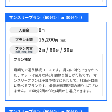
マンスリープラン（60分2回 or 30分4回）
0
入会金
円
15,200
プラン金額
円
（税込）
プラン内容
2
/
60
/
30
回
分
日
（回数/時間/期間）
プラン補足
月額制で通う継続コースです。 月内に消化できなかっ
たチケットは翌月以降1年間繰り越しが可能です。 マ
ンスリープランは予算や頻度に合わせて、月2回~自由
に選べるプランです。 最低継続期間等の縛りはござい
ません。 ※60分2回or30分4回から選択できます。
マンスリープラン（60分4回 or 30分8回）