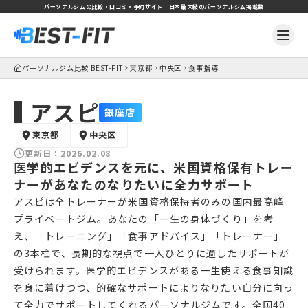
パーソナルジムの比較・口コミ・予約サイト｜日本最大級のパーソナルジム掲載数
パーソナルジム比較 BEST-FIT
東京都
中央区
食事指導
アスピ
銀座店
東京都
中央区
更新日：
2026.02.08
医学的エビデンスを元に、米国資格保有トレー
ナーがあなたのなりたいに全力サポート
アスピは全トレーナーが米国資格保持者のみの国内最高峰
プライベートジム。あなたの「一生の身体づくり」を考
え、「トレーニング」「食事アドバイス」「トレーナー」
の3本柱で、長期的な視点で一人ひとりに適したサポートが
受けられます。医学的エビデンスがある一生使える食事知識
を身に着けつつ、的確なサポートによりなりたい自分に向っ
て全力でサポートしてくれるパーソナルジムです。全国40