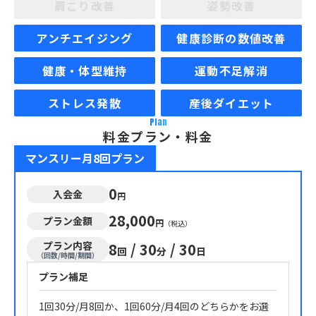
肩こり改善
姿勢改善
アンチエイジング
健康診断の数値改善
健康・体型維持
運動不足解消
ストレス発散
産後ダイエット
Plan
料金プラン・料金
マンスリー月8回プラン
0
入会金
円
28,000
プラン金額
円
（税込）
プラン内容
8
/
30
/
30
回
分
日
（回数/時間/期間）
プラン補足
1回30分/月8回か、1回60分/月4回のどちらかをお選