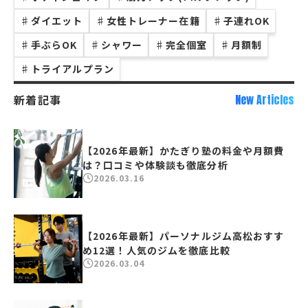
♯
ダイエット
♯
女性トレーナー在籍
♯
子連れOK
♯
手ぶらOK
♯
シャワー
♯
完全個室
♯
月額制
♯
トライアルプラン
新着記事
New Articles
【2026年最新】かたぎり塾の料金や月額費
は？口コミや体験談も徹底分析
2026.03.16
【2026年最新】パーソナルジム高松おすす
め12選！人気のジムを徹底比較
2026.03.04