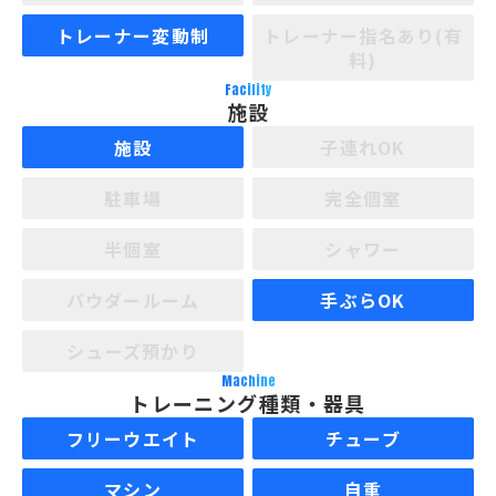
トレーナー変動制
トレーナー指名あり(有
料)
Facility
施設
施設
子連れOK
駐車場
完全個室
半個室
シャワー
パウダールーム
手ぶらOK
シューズ預かり
Machine
トレーニング種類・器具
フリーウエイト
チューブ
マシン
自重