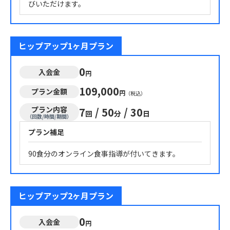
びいただけます。
ヒップアップ1ヶ月プラン
0
入会金
円
109,000
プラン金額
円
（税込）
プラン内容
7
/
50
/
30
回
分
日
（回数/時間/期間）
プラン補足
90食分のオンライン食事指導が付いてきます。
ヒップアップ2ヶ月プラン
0
入会金
円