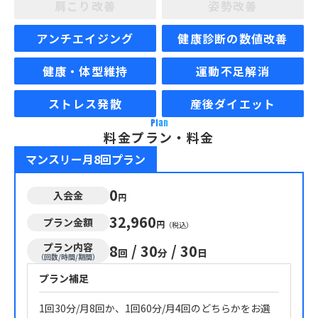
肩こり改善
姿勢改善
アンチエイジング
健康診断の数値改善
健康・体型維持
運動不足解消
ストレス発散
産後ダイエット
Plan
料金プラン・料金
マンスリー月8回プラン
0
入会金
円
32,960
プラン金額
円
（税込）
プラン内容
8
/
30
/
30
回
分
日
（回数/時間/期間）
プラン補足
1回30分/月8回か、1回60分/月4回のどちらかをお選