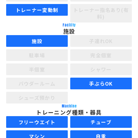
トレーナー変動制
トレーナー指名あり(有
料)
Facility
施設
施設
子連れOK
駐車場
完全個室
半個室
シャワー
パウダールーム
手ぶらOK
シューズ預かり
Machine
トレーニング種類・器具
フリーウエイト
チューブ
マシン
自重