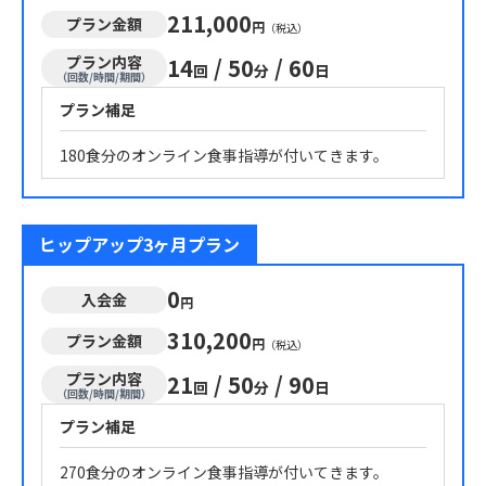
211,000
プラン金額
円
（税込）
プラン内容
14
/
50
/
60
回
分
日
（回数/時間/期間）
プラン補足
180食分のオンライン食事指導が付いてきます。
ヒップアップ3ヶ月プラン
0
入会金
円
310,200
プラン金額
円
（税込）
プラン内容
21
/
50
/
90
回
分
日
（回数/時間/期間）
プラン補足
270食分のオンライン食事指導が付いてきます。