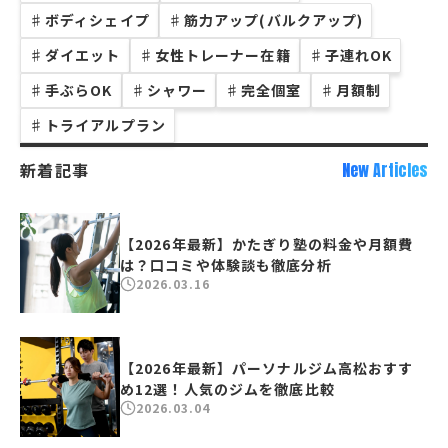
♯
ボディシェイプ
♯
筋力アップ(バルクアップ)
♯
ダイエット
♯
女性トレーナー在籍
♯
子連れOK
♯
手ぶらOK
♯
シャワー
♯
完全個室
♯
月額制
♯
トライアルプラン
新着記事
New Articles
【2026年最新】かたぎり塾の料金や月額費
は？口コミや体験談も徹底分析
2026.03.16
【2026年最新】パーソナルジム高松おすす
め12選！人気のジムを徹底比較
2026.03.04