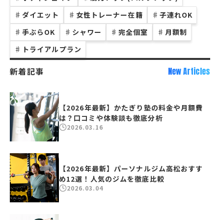
♯
ダイエット
♯
女性トレーナー在籍
♯
子連れOK
♯
手ぶらOK
♯
シャワー
♯
完全個室
♯
月額制
♯
トライアルプラン
新着記事
New Articles
【2026年最新】かたぎり塾の料金や月額費
は？口コミや体験談も徹底分析
2026.03.16
【2026年最新】パーソナルジム高松おすす
め12選！人気のジムを徹底比較
2026.03.04