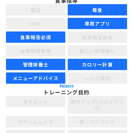
食事指導
毎日
毎食
LINE
専用アプリ
食事報告必須
食事報告自由
食事制限管理
厳しい制限無し
管理栄養士
カロリー計算
メニューアドバイス
レシピ提供
Purpose
トレーニング目的
ダイエット
筋力アップ(バルクアッ
プ)
ボディシェイプ
脱・リバウンド