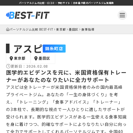
パーソナルジムの比較・口コミ・予約サイト｜日本最大級のパーソナルジム掲載数
パーソナルジム比較 BEST-FIT
東京都
墨田区
食事指導
アスピ
錦糸町店
東京都
墨田区
更新日：
2026.02.08
医学的エビデンスを元に、米国資格保有トレー
ナーがあなたのなりたいに全力サポート
アスピは全トレーナーが米国資格保持者のみの国内最高峰
プライベートジム。あなたの「一生の身体づくり」を考
え、「トレーニング」「食事アドバイス」「トレーナー」
の3本柱で、長期的な視点で一人ひとりに適したサポートが
受けられます。医学的エビデンスがある一生使える食事知識
を身に着けつつ、的確なサポートによりなりたい自分に向っ
て全力でサポートしてくれるパーソナルジムです。全国40