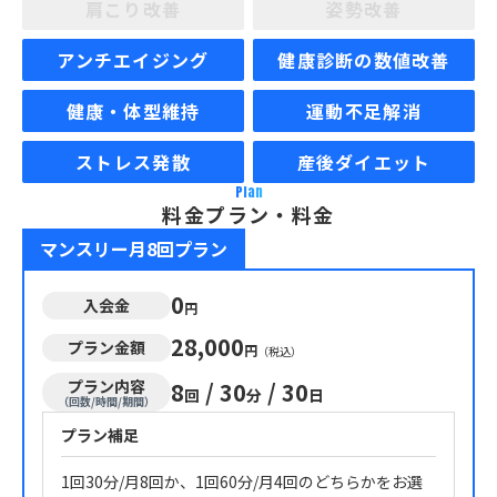
肩こり改善
姿勢改善
アンチエイジング
健康診断の数値改善
健康・体型維持
運動不足解消
ストレス発散
産後ダイエット
Plan
料金プラン・料金
マンスリー月8回プラン
0
入会金
円
28,000
プラン金額
円
（税込）
プラン内容
8
/
30
/
30
回
分
日
（回数/時間/期間）
プラン補足
1回30分/月8回か、1回60分/月4回のどちらかをお選