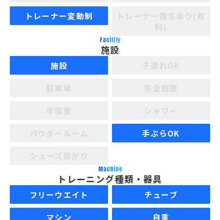
トレーナー変動制
トレーナー指名あり(有
料)
Facility
施設
施設
子連れOK
駐車場
完全個室
半個室
シャワー
パウダールーム
手ぶらOK
シューズ預かり
Machine
トレーニング種類・器具
フリーウエイト
チューブ
マシン
自重