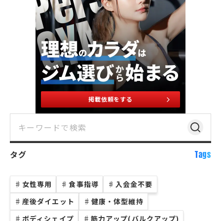
掲載依頼をする
タグ
Tags
♯
女性専用
♯
食事指導
♯
入会金不要
♯
産後ダイエット
♯
健康・体型維持
♯
ボディシェイプ
♯
筋力アップ(バルクアップ)