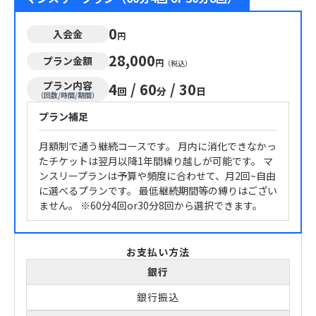
0
入会金
円
28,000
プラン金額
円
（税込）
プラン内容
4
/
60
/
30
回
分
日
（回数/時間/期間）
プラン補足
月額制で通う継続コースです。 月内に消化できなかっ
たチケットは翌月以降1年間繰り越しが可能です。 マ
ンスリープランは予算や頻度に合わせて、月2回~自由
に選べるプランです。 最低継続期間等の縛りはござい
ません。 ※60分4回or30分8回から選択できます。
お支払い方法
銀行
銀行振込