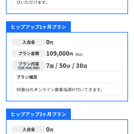
びいただけます。
ヒップアップ1ヶ月プラン
0
入会金
円
109,000
プラン金額
円
（税込）
プラン内容
7
/
50
/
30
回
分
日
（回数/時間/期間）
プラン補足
90食分のオンライン食事指導が付いてきます。
ヒップアップ2ヶ月プラン
0
入会金
円