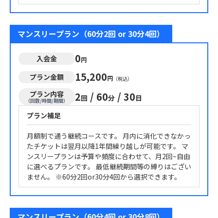
マンスリープラン（60分2回 or 30分4回）
0
入会金
円
15,200
プラン金額
円
（税込）
プラン内容
2
/
60
/
30
回
分
日
（回数/時間/期間）
プラン補足
月額制で通う継続コースです。 月内に消化できなかっ
たチケットは翌月以降1年間繰り越しが可能です。 マ
ンスリープランは予算や頻度に合わせて、月2回~自由
に選べるプランです。 最低継続期間等の縛りはござい
ません。 ※60分2回or30分4回から選択できます。
マンスリープラン（60分4回 or 30分8回）