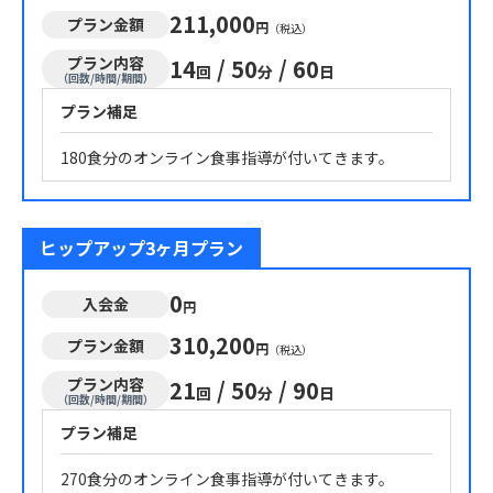
211,000
プラン金額
円
（税込）
プラン内容
14
/
50
/
60
回
分
日
（回数/時間/期間）
プラン補足
180食分のオンライン食事指導が付いてきます。
ヒップアップ3ヶ月プラン
0
入会金
円
310,200
プラン金額
円
（税込）
プラン内容
21
/
50
/
90
回
分
日
（回数/時間/期間）
プラン補足
270食分のオンライン食事指導が付いてきます。