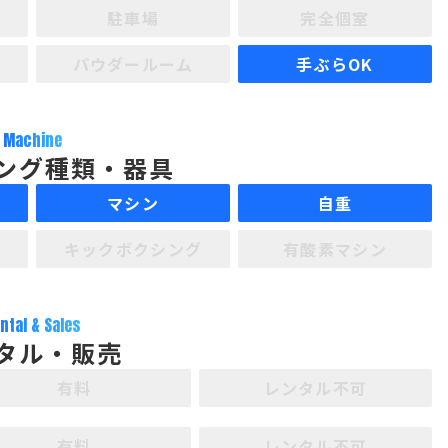
駐車場
完全個室
パウダールーム
手ぶらOK
Machine
ング種類・器具
マシン
自重
キックボクシング
有酸素マシン
ntal & Sales
タル・販売
有料
レンタル不可
有料
レンタル不可