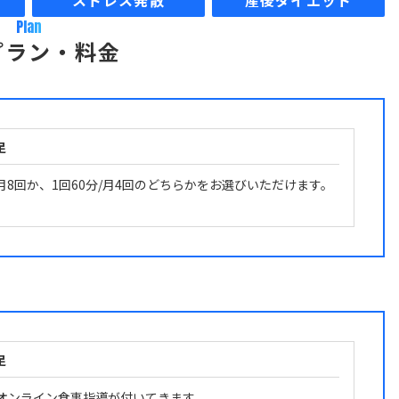
ストレス発散
産後ダイエット
Plan
プラン・料金
足
/月8回か、1回60分/月4回のどちらかをお選びいただけます。
足
のオンライン食事指導が付いてきます。