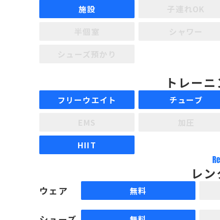
施設
子連れOK
半個室
シャワー
シューズ預かり
トレーニ
フリーウエイト
チューブ
EMS
加圧
HIIT
Re
レン
ウェア
無料
シューズ
無料