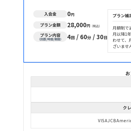
0
入会金
円
プラン補
28,000
プラン金額
円
（税込）
月額制で
月以降1
プラン内容
4
/
60
/
30
回
分
日
（回数/時間/期間）
わせて、
ざいません
お
ク
VISA
JCB
Ameri