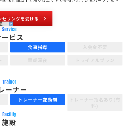
全国40店舗以上と様々なエリアで支持されているパーソナルト
ンセリングを受ける
Service
サービス
食事指導
入会金不要
ー
早朝深夜
トライアルプラン
Trainer
レーナー
制
トレーナー変動制
トレーナー指名あり(有
料)
Facility
施設