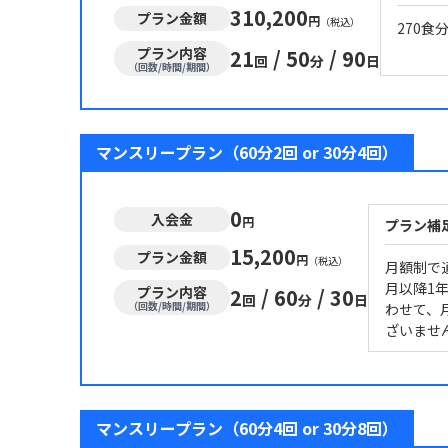
310,200
プラン金額
円
（税込）
270
プラン内容
21
/
50
/
90
回
分
日
（回数/時間/期間）
マンスリープラン（60分2回 or 30分4回）
0
入会金
円
プラン補
15,200
プラン金額
円
（税込）
月額制で
月以降1
プラン内容
2
/
60
/
30
回
分
日
（回数/時間/期間）
わせて、
ざいません
マンスリープラン（60分4回 or 30分8回）