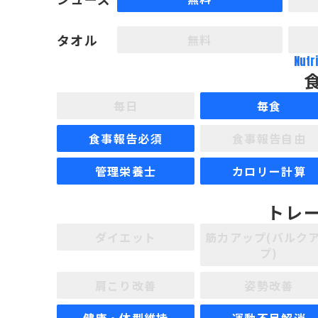
タオル
無料
Nutr
毎日
毎食
食事報告必須
食事報告自由
管理栄養士
カロリー計算
トレ
ダイエット
筋力アップ(バルク
プ)
肩こり改善
姿勢改善