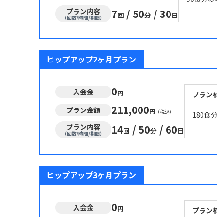
プラン内容
7
/
50
/
30
回
分
日
（回数/時間/期間）
ヒップアップ2ヶ月プラン
0
入会金
円
プラン
211,000
プラン金額
円
（税込）
180
プラン内容
14
/
50
/
60
回
分
日
（回数/時間/期間）
ヒップアップ3ヶ月プラン
0
入会金
円
プラン