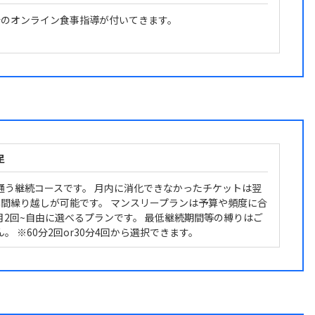
食分のオンライン食事指導が付いてきます。
足
通う継続コースです。 月内に消化できなかったチケットは翌
年間繰り越しが可能です。 マンスリープランは予算や頻度に合
月2回~自由に選べるプランです。 最低継続期間等の縛りはご
。 ※60分2回or30分4回から選択できます。