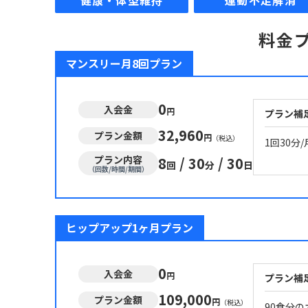
健康・体型維持
運動不足解消
料金
マンスリー月8回プラン
0
入会金
円
プラン補
32,960
プラン金額
円
（税込）
1回30分
プラン内容
8
/
30
/
30
回
分
日
（回数/時間/期間）
ヒップアップ1ヶ月プラン
0
入会金
円
プラン補
109,000
プラン金額
円
（税込）
90食分