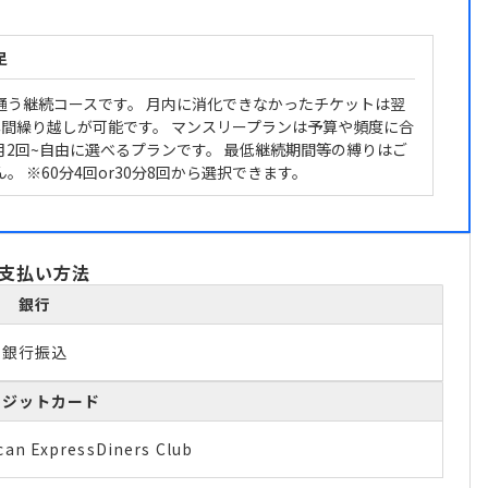
足
通う継続コースです。 月内に消化できなかったチケットは翌
年間繰り越しが可能です。 マンスリープランは予算や頻度に合
月2回~自由に選べるプランです。 最低継続期間等の縛りはご
。 ※60分4回or30分8回から選択できます。
支払い方法
銀行
銀行振込
レジットカード
can Express
Diners Club