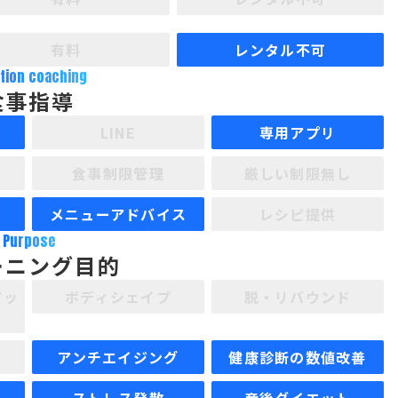
有料
レンタル不可
ition coaching
食事指導
LINE
専用アプリ
食事制限管理
厳しい制限無し
メニューアドバイス
レシピ提供
Purpose
ーニング目的
アッ
ボディシェイプ
脱・リバウンド
アンチエイジング
健康診断の数値改善