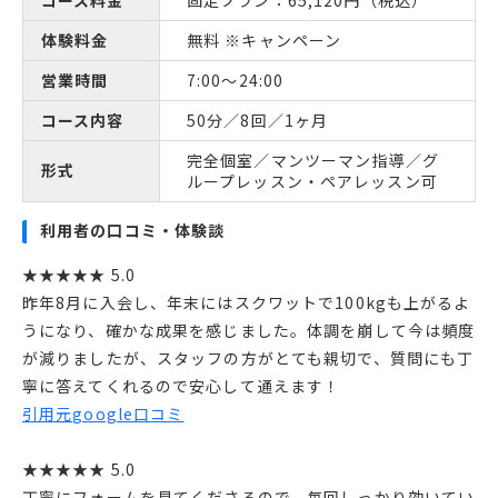
コース料金
固定プラン：65,120円（税込）
体験料金
無料 ※キャンペーン
営業時間
7:00～24:00
コース内容
50分／8回／1ヶ月
完全個室／マンツーマン指導／グ
形式
ループレッスン・ペアレッスン可
利用者の口コミ・体験談
★★★★★ 5.0
昨年8月に入会し、年末にはスクワットで100kgも上がるよ
うになり、確かな成果を感じました。体調を崩して今は頻度
が減りましたが、スタッフの方がとても親切で、質問にも丁
寧に答えてくれるので安心して通えます！
引用元google口コミ
★★★★★ 5.0
丁寧にフォームを見てくださるので、毎回しっかり効いてい