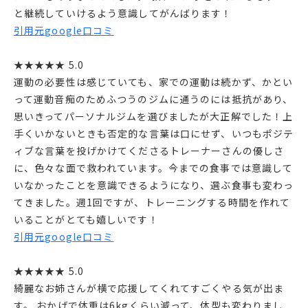
と継続していけるよう意識してがんばります！
引用元google口コミ
★★★★★ 5.0
運動の必要性は感じていても、家での運動は続かず、かとい
って運動音痴のためふつうのジムに通うのには抵抗があり、
思いきってパーソナルジムを選びましたが大正解でした！上
手くいかないときも否定的な言葉は口にせず、いつもポジテ
ィブな言葉を投げかけてくださるトレーナーさんの優しさ
に、色々な面で救われています。今までの食事では意識して
いなかったことを意識できるようになり、選ぶ食事も変わっ
てきました。週1回ですが、トレーニングする時間を作れて
いることがとても嬉しいです！
引用元google口コミ
★★★★★ 5.0
綺麗なお姉さんが横で応援してくれてすごくやる気が出ま
す。 おかげで体重は6kgくらい減って、体型も変わりまし