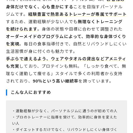
身体だけでなく、心も豊かにする
ことを目指すパーソナル
ジムです。
経験豊富で熱意あるトレーナーが専属でサポート
するため、運動経験が少ない人でも
無理なくトレーニング
を続けられます
。身体の状態や目標に合わせて調整された
オーダーメイドのプログラムによって、効率的な身体づくり
を実現
。毎日の食事指導付きで、自然とリバウンドしにくい
生活習慣が身に付くのも魅力です。
手ぶらで通えるよう、ウェアやタオルの貸出などアメニティ
も充実
しており、プロテインも無料。「しっかり食べて、無
理なく運動して痩せる」スタイルで多くの利用者から支持
されており、
90％という高い継続率
を誇っています。
こんな人におすすめ
・運動経験が少なく、パーソナルジムに通うのが初めての人
・プロのトレーナーに指導を受けて、効率的に身体を変えた
い人
・ダイエットするだけでなく、リバウンドしにくい身体づく