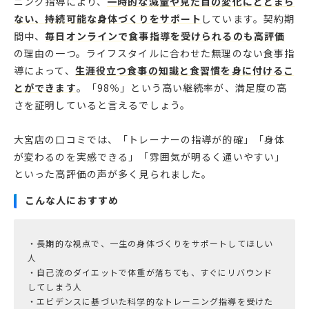
ニング指導により、
一時的な減量や見た目の変化にとどまら
ない、持続可能な身体づくりをサポート
しています。契約期
間中、
毎日オンラインで食事指導を受けられるのも高評価
の理由の一つ。ライフスタイルに合わせた無理のない食事指
導によって、
生涯役立つ食事の知識と食習慣を身に付けるこ
とができます
。「98％」という高い継続率が、満足度の高
さを証明していると言えるでしょう。
大宮店の口コミでは、「トレーナーの指導が的確」「身体
が変わるのを実感できる」「雰囲気が明るく通いやすい」
といった高評価の声が多く見られました。
こんな人におすすめ
・長期的な視点で、一生の身体づくりをサポートしてほしい
人
・自己流のダイエットで体重が落ちても、すぐにリバウンド
してしまう人
・エビデンスに基づいた科学的なトレーニング指導を受けた