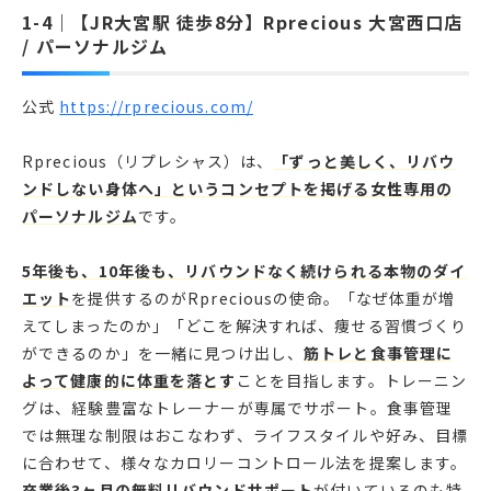
【JR大宮駅 徒歩8分】Rprecious 大宮西口店
/ パーソナルジム
公式
https://rprecious.com/
Rprecious（リプレシャス）は、
「ずっと美しく、リバウ
ンドしない身体へ」というコンセプトを掲げる女性専用の
パーソナルジム
です。
5年後も、10年後も、リバウンドなく続けられる本物のダイ
エット
を提供するのがRpreciousの使命。「なぜ体重が増
えてしまったのか」「どこを解決すれば、痩せる習慣づくり
ができるのか」を一緒に見つけ出し、
筋トレと食事管理に
よって健康的に体重を落とす
ことを目指します。トレーニン
グは、経験豊富なトレーナーが専属でサポート。食事管理
では無理な制限はおこなわず、ライフスタイルや好み、目標
に合わせて、様々なカロリーコントロール法を提案します。
卒業後3ヶ月の無料リバウンドサポート
が付いているのも特