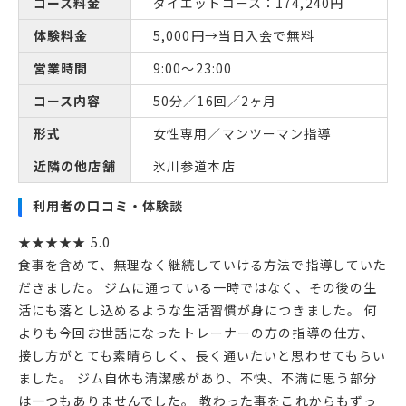
コース料金
ダイエットコース：174,240円
体験料金
5,000円→当日入会で無料
営業時間
9:00〜23:00
コース内容
50分／16回／2ヶ月
形式
女性専用／マンツーマン指導
近隣の他店舗
氷川参道本店
利用者の口コミ・体験談
★★★★★ 5.0
食事を含めて、無理なく継続していける方法で指導していた
だきました。 ジムに通っている一時ではなく、その後の生
活にも落とし込めるような生活習慣が身につきました。 何
よりも今回お世話になったトレーナーの方の指導の仕方、
接し方がとても素晴らしく、長く通いたいと思わせてもらい
ました。 ジム自体も清潔感があり、不快、不満に思う部分
は一つもありませんでした。 教わった事をこれからもずっ