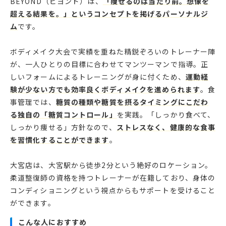
BEYOND（ビヨンド）は、
「痩せるのは当たり前。想像を
超える結果を。」というコンセプトを掲げるパーソナルジ
ム
です。
ボディメイク大会で実績を重ねた精鋭ぞろいのトレーナー陣
が、一人ひとりの目標に合わせてマンツーマンで指導。正
しいフォームによるトレーニングが身に付くため、
運動経
験が少ない方でも効率良くボディメイクを進められます
。食
事管理では、
糖質の種類や糖質を摂るタイミングにこだわ
る独自の「糖質コントロール」
を実践。「しっかり食べて、
しっかり痩せる」方針なので、
ストレスなく、健康的な食事
を習慣化することができます
。
大宮店は、大宮駅から徒歩2分という絶好のロケーション。
柔道整復師の資格を持つトレーナーが在籍しており、身体の
コンディショニングという視点からもサポートを受けること
ができます。
こんな人におすすめ