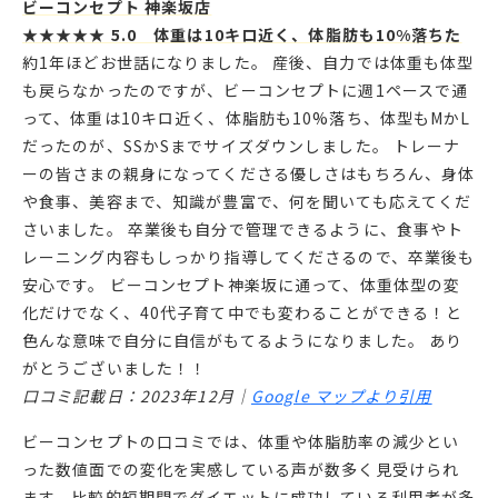
ビーコンセプト 神楽坂店
★★★★★ 5.0 体重は10キロ近く、体脂肪も10%落ちた
約1年ほどお世話になりました。 産後、自力では体重も体型
も戻らなかったのですが、ビーコンセプトに週1ペースで通
って、体重は10キロ近く、体脂肪も10%落ち、体型もMかL
だったのが、SSかSまでサイズダウンしました。 トレーナ
ーの皆さまの親身になってくださる優しさはもちろん、身体
や食事、美容まで、知識が豊富で、何を聞いても応えてくだ
さいました。 卒業後も自分で管理できるように、食事やト
レーニング内容もしっかり指導してくださるので、卒業後も
安心です。 ビーコンセプト神楽坂に通って、体重体型の変
化だけでなく、40代子育て中でも変わることができる！と
色んな意味で自分に自信がもてるようになりました。 あり
がとうございました！！
口コミ記載日：2023年12月｜
Google マップより引用
ビーコンセプトの口コミでは、体重や体脂肪率の減少とい
った数値面での変化を実感している声が数多く見受けられ
ます。比較的短期間でダイエットに成功している利用者が多