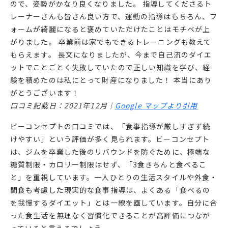
ので、姿勢がかなり良くなりました。 指導してくださるト
レーナーさんも皆さん良い方で、運動の指導はもちろん、フ
ォームが綺麗になると褒めていただけたことはモチベが上
がりました。 卒業前は家でもできるトレーニングも教えて
もらえます。 長文になりましたが、今まで自己流のダイエ
ットでことごとく失敗していたので正しい知識を学び、経
験を積めたのは私にとって財産になりました！ 本当にあり
がとうございます！
口コミ記載日：2021年12月｜
Google マップより引用
ビーコンセプトの口コミでは、「食事指導が厳しすぎず続
けやすい」という評価が多く見られます。ビーコンセプト
は、ジムを卒業した後のリバウンドを防ぐために、極端な
糖質制限・カロリー制限はせず、「3食きちんと食べるこ
と」を重視しています。一人ひとりの生活スタイルや外食・
間食も考慮した現実的な食事指導は、よくある「食べるの
を我慢するダイエット」とは一線を画しています。自分に合
った食生活を無理なく習慣化できることが高評価につなが