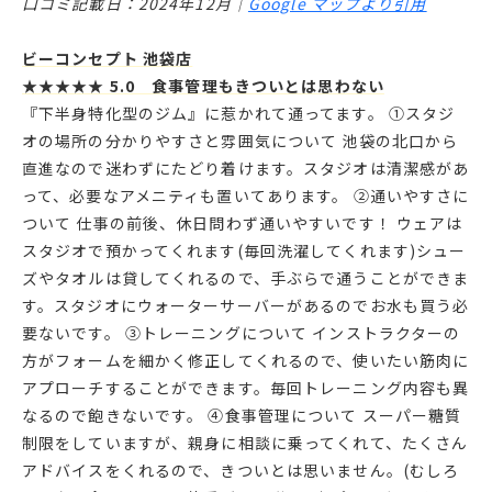
口コミ記載日：2024年12月｜
Google マップより引用
ビーコンセプト 池袋店
★★★★★ 5.0 食事管理もきついとは思わない
『下半身特化型のジム』に惹かれて通ってます。 ①スタジ
オの場所の分かりやすさと雰囲気について 池袋の北口から
直進なので迷わずにたどり着けます。スタジオは清潔感があ
って、必要なアメニティも置いてあります。 ②通いやすさに
ついて 仕事の前後、休日問わず通いやすいです！ ウェアは
スタジオで預かってくれます(毎回洗濯してくれます)シュー
ズやタオルは貸してくれるので、手ぶらで通うことができま
す。スタジオにウォーターサーバーがあるのでお水も買う必
要ないです。 ③トレーニングについて インストラクターの
方がフォームを細かく修正してくれるので、使いたい筋肉に
アプローチすることができます。毎回トレーニング内容も異
なるので飽きないです。 ④食事管理について スーパー糖質
制限をしていますが、親身に相談に乗ってくれて、たくさん
アドバイスをくれるので、きついとは思いません。(むしろ