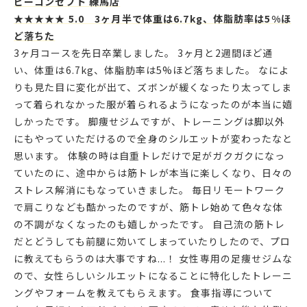
ビーコンセプト 練馬店
★★★★★ 5.0 3ヶ月半で体重は6.7kg、体脂肪率は5%ほ
ど落ちた
3ヶ月コースを先日卒業しました。 3ヶ月と2週間ほど通
い、体重は6.7kg、体脂肪率は5%ほど落ちました。 なによ
りも見た目に変化が出て、ズボンが緩くなったり太ってしま
って着られなかった服が着られるようになったのが本当に嬉
しかったです。 脚痩せジムですが、トレーニングは脚以外
にもやっていただけるので全身のシルエットが変わったなと
思います。 体験の時は自重トレだけで足がガクガクになっ
ていたのに、途中からは筋トレが本当に楽しくなり、日々の
ストレス解消にもなっていきました。 毎日リモートワーク
で肩こりなども酷かったのですが、筋トレ始めて色々な体
の不調がなくなったのも嬉しかったです。 自己流の筋トレ
だとどうしても前腿に効いてしまっていたりしたので、プロ
に教えてもらうのは大事ですね...！ 女性専用の足痩せジムな
ので、女性らしいシルエットになることに特化したトレーニ
ングやフォームを教えてもらえます。 食事指導について