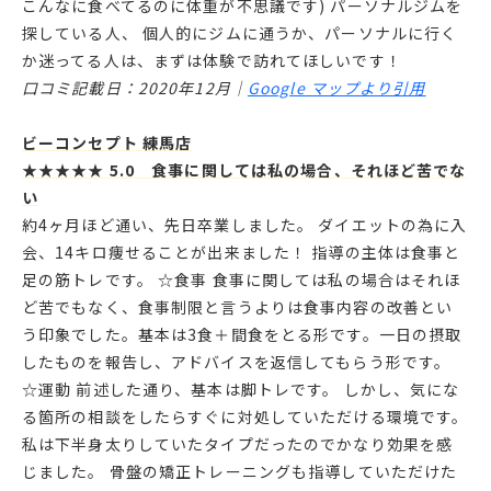
こんなに食べてるのに体重が不思議です) パーソナルジムを
探している人、 個人的にジムに通うか、パーソナルに行く
か迷ってる人は、まずは体験で訪れてほしいです！
口コミ記載日：2020年12月｜
Google マップより引用
ビーコンセプト 練馬店
★★★★★ 5.0 食事に関しては私の場合、それほど苦でな
い
約4ヶ月ほど通い、先日卒業しました。 ダイエットの為に入
会、14キロ痩せることが出来ました！ 指導の主体は食事と
足の筋トレです。 ☆食事 食事に関しては私の場合はそれほ
ど苦でもなく、食事制限と言うよりは食事内容の改善とい
う印象でした。基本は3食＋間食をとる形です。一日の摂取
したものを報告し、アドバイスを返信してもらう形です。
☆運動 前述した通り、基本は脚トレです。 しかし、気にな
る箇所の相談をしたらすぐに対処していただける環境です。
私は下半身太りしていたタイプだったのでかなり効果を感
じました。 骨盤の矯正トレーニングも指導していただけた