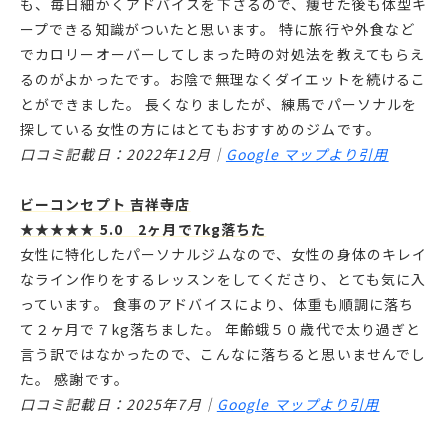
も、毎日細かくアドバイスを下さるので、痩せた後も体型キ
ープできる知識がついたと思います。 特に旅行や外食など
でカロリーオーバーしてしまった時の対処法を教えてもらえ
るのがよかったです。お陰で無理なくダイエットを続けるこ
とができました。 長くなりましたが、練馬でパーソナルを
探している女性の方にはとてもおすすめのジムです。
口コミ記載日：2022年12月｜
Google マップより引用
ビーコンセプト 吉祥寺店
★★★★★ 5.0 2ヶ月で7kg落ちた
女性に特化したパーソナルジムなので、女性の身体のキレイ
なライン作りをするレッスンをしてくださり、とても気に入
っています。 食事のアドバイスにより、体重も順調に落ち
て２ヶ月で７kg落ちました。 年齢蛾５０歳代で太り過ぎと
言う訳ではなかったので、こんなに落ちると思いませんでし
た。 感謝です。
口コミ記載日：2025年7月｜
Google マップより引用