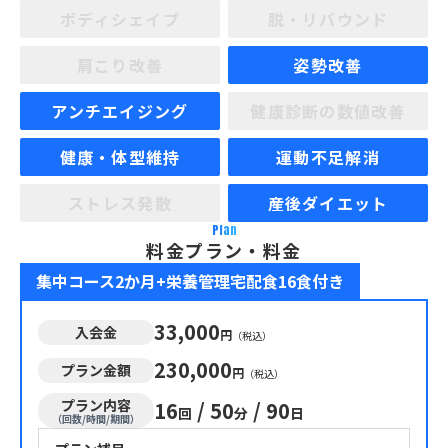
ボディシェイプ
脱・リバウンド
肩こり改善
姿勢改善
アンチエイジング
健康診断の数値改善
健康・体型維持
運動不足解消
ストレス発散
産後ダイエット
Plan
料金プラン・料金
集中コース2か月+栄養管理宅配食16食付き
33,000
入会金
円
（税込）
230,000
プラン金額
円
（税込）
プラン内容
16
/
50
/
90
回
分
日
（回数/時間/期間）