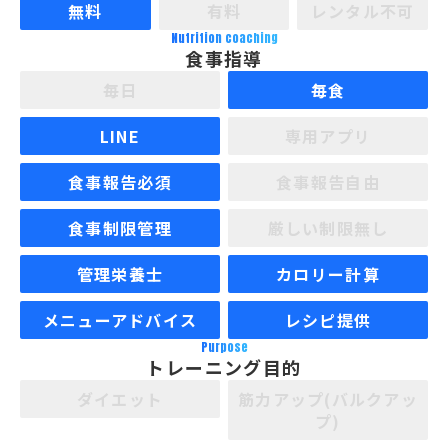
無料
有料
レンタル不可
Nutrition coaching
食事指導
毎日
毎食
LINE
専用アプリ
食事報告必須
食事報告自由
食事制限管理
厳しい制限無し
管理栄養士
カロリー計算
メニューアドバイス
レシピ提供
Purpose
トレーニング目的
ダイエット
筋力アップ(バルクアッ
プ)