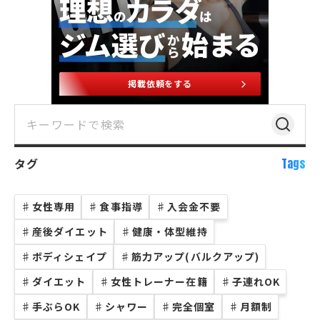
掲載依頼をする
タグ
Tags
♯
女性専用
♯
食事指導
♯
入会金不要
♯
産後ダイエット
♯
健康・体型維持
♯
ボディシェイプ
♯
筋力アップ(バルクアップ)
♯
ダイエット
♯
女性トレーナー在籍
♯
子連れOK
♯
手ぶらOK
♯
シャワー
♯
完全個室
♯
月額制