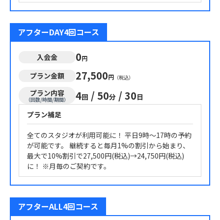
アフターDAY4回コース
0
入会金
円
27,500
プラン金額
円
（税込）
プラン内容
4
/
50
/
30
回
分
日
（回数/時間/期間）
プラン補足
全てのスタジオが利用可能に！ 平日9時～17時の予約
が可能です。 継続すると毎月1%の割引から始まり、
最大で10%割引で27,500円(税込)→24,750円(税込)
に！ ※月毎のご契約です。
アフターALL4回コース