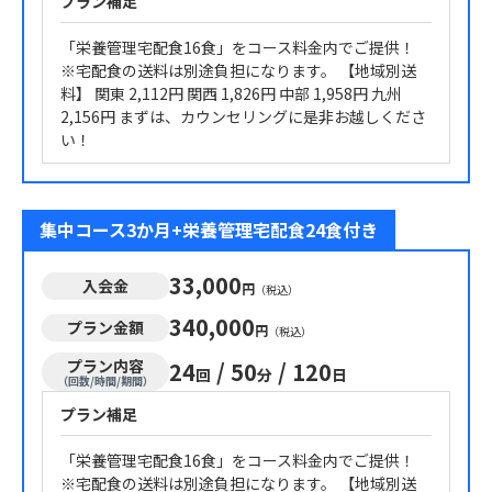
プラン補足
「栄養管理宅配食16食」をコース料金内でご提供！
※宅配食の送料は別途負担になります。 【地域別送
料】 関東 2,112円 関西 1,826円 中部 1,958円 九州
2,156円 まずは、カウンセリングに是非お越しくださ
い！
集中コース3か月+栄養管理宅配食24食付き
33,000
入会金
円
（税込）
340,000
プラン金額
円
（税込）
プラン内容
24
/
50
/
120
回
分
日
（回数/時間/期間）
プラン補足
「栄養管理宅配食16食」をコース料金内でご提供！
※宅配食の送料は別途負担になります。 【地域別送