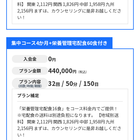
料】 関東 2,112円 関西 1,826円 中部 1,958円 九州
2,156円 まずは、カウンセリングに是非お越しくださ
い！
集中コース4か月+栄養管理宅配食60食付き
0
入会金
円
440,000
プラン金額
円
（税込）
プラン内容
32
/
50
/
150
回
分
日
（回数/時間/期間）
プラン補足
「栄養管理宅配食16食」をコース料金内でご提供！
※宅配食の送料は別途負担になります。 【地域別送
料】 関東 2,112円 関西 1,826円 中部 1,958円 九州
2,156円 まずは、カウンセリングに是非お越しくださ
い！