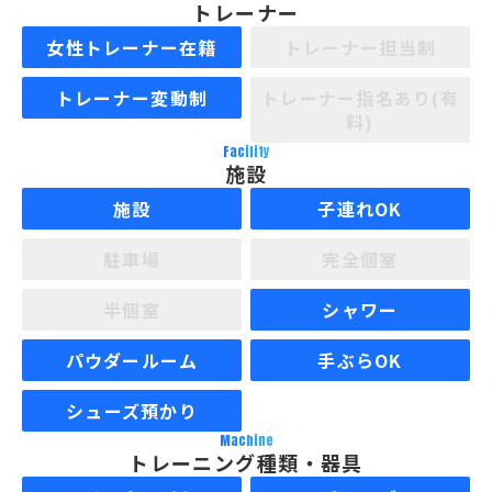
トレーナー
女性トレーナー在籍
トレーナー担当制
トレーナー変動制
トレーナー指名あり(有
料)
Facility
施設
施設
子連れOK
駐車場
完全個室
半個室
シャワー
パウダールーム
手ぶらOK
シューズ預かり
Machine
トレーニング種類・器具