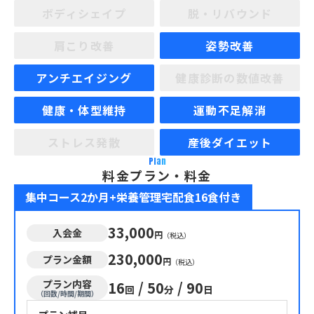
ボディシェイプ
脱・リバウンド
肩こり改善
姿勢改善
アンチエイジング
健康診断の数値改善
健康・体型維持
運動不足解消
ストレス発散
産後ダイエット
Plan
料金プラン・料金
集中コース2か月+栄養管理宅配食16食付き
33,000
入会金
円
（税込）
230,000
プラン金額
円
（税込）
プラン内容
16
/
50
/
90
回
分
日
（回数/時間/期間）