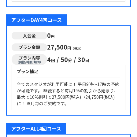
アフターDAY4回コース
0
入会金
円
27,500
プラン金額
円
（税込）
プラン内容
4
/
50
/
30
回
分
日
（回数/時間/期間）
プラン補足
全てのスタジオが利用可能に！ 平日9時～17時の予約
が可能です。 継続すると毎月1%の割引から始まり、
最大で10%割引で27,500円(税込)→24,750円(税込)
に！ ※月毎のご契約です。
アフターALL4回コース