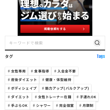
掲載依頼をする
タグ
Tags
♯
女性専用
♯
食事指導
♯
入会金不要
♯
産後ダイエット
♯
健康・体型維持
♯
ボディシェイプ
♯
筋力アップ(バルクアップ)
♯
ダイエット
♯
女性トレーナー在籍
♯
子連れOK
♯
手ぶらOK
♯
シャワー
♯
完全個室
♯
月額制