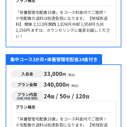
プラン補足
「栄養管理宅配食16食」をコース料金内でご提供！
※宅配食の送料は別途負担になります。 【地域別送
料】 関東 2,112円 関西 1,826円 中部 1,958円 九州
2,156円 まずは、カウンセリングに是非お越しくださ
い！
集中コース3か月+栄養管理宅配食24食付き
33,000
入会金
円
（税込）
340,000
プラン金額
円
（税込）
プラン内容
24
/
50
/
120
回
分
日
（回数/時間/期間）
プラン補足
「栄養管理宅配食16食」をコース料金内でご提供！
※宅配食の送料は別途負担になります。 【地域別送