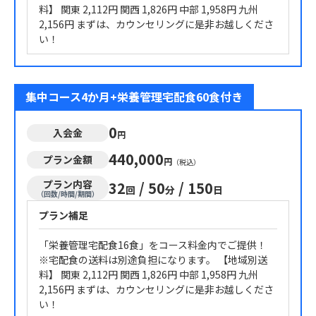
料】 関東 2,112円 関西 1,826円 中部 1,958円 九州
2,156円 まずは、カウンセリングに是非お越しくださ
い！
集中コース4か月+栄養管理宅配食60食付き
0
入会金
円
440,000
プラン金額
円
（税込）
プラン内容
32
/
50
/
150
回
分
日
（回数/時間/期間）
プラン補足
「栄養管理宅配食16食」をコース料金内でご提供！
※宅配食の送料は別途負担になります。 【地域別送
料】 関東 2,112円 関西 1,826円 中部 1,958円 九州
2,156円 まずは、カウンセリングに是非お越しくださ
い！