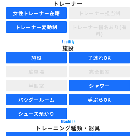
トレーナー
女性トレーナー在籍
トレーナー担当制
トレーナー変動制
トレーナー指名あり(有
料)
Facility
施設
施設
子連れOK
駐車場
完全個室
半個室
シャワー
パウダールーム
手ぶらOK
シューズ預かり
Machine
トレーニング種類・器具