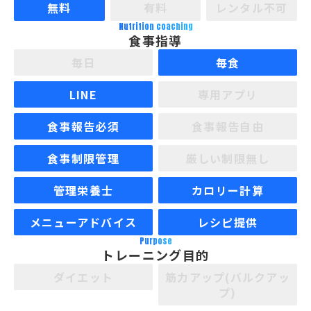
無料
有料
レンタル不可
Nutrition coaching
食事指導
毎日
毎食
LINE
専用アプリ
食事報告必須
食事報告自由
食事制限管理
厳しい制限無し
管理栄養士
カロリー計算
メニューアドバイス
レシピ提供
Purpose
トレーニング目的
ダイエット
筋力アップ(バルクアッ
プ)