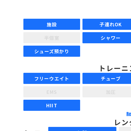
施設
子連れOK
半個室
シャワー
シューズ預かり
トレーニ
フリーウエイト
チューブ
EMS
加圧
HIIT
Re
レン