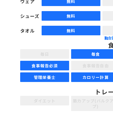
ウェア
無料
シューズ
無料
タオル
無料
Nutr
毎日
毎食
食事報告必須
食事報告自由
管理栄養士
カロリー計算
トレ
ダイエット
筋力アップ(バルク
プ)