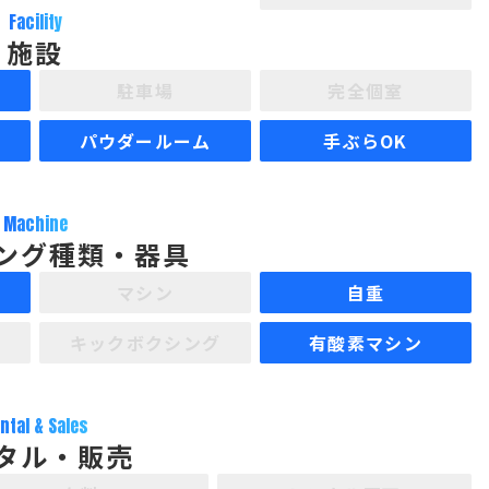
Facility
施設
駐車場
完全個室
パウダールーム
手ぶらOK
Machine
ング種類・器具
マシン
自重
キックボクシング
有酸素マシン
ntal & Sales
タル・販売