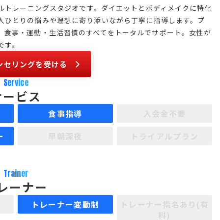
ナルトレーニングスタジオです。ダイエットとボディメイクに特化
人ひとりの悩みや理想に寄り添いながら丁寧に指導します。プ
、食事・運動・生活習慣のすべてをトータルでサポート。女性が
です。
ンセリングを受ける
Service
サービス
食事指導
入会金不要
ー
早朝深夜
トライアルプラン
Trainer
レーナー
制
トレーナー変動制
トレーナー指名あり(有
料)