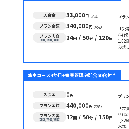
33,000
入会金
円
（税込）
プラ
340,000
プラン金額
円
（税込）
「栄
料は別
プラン内容
24
/
50
/
120
回
分
日
（回数/時間/期間）
1,8
お越
集中コース4か月+栄養管理宅配食60食付き
0
入会金
円
プラ
440,000
プラン金額
円
（税込）
「栄
料は別
プラン内容
32
/
50
/
150
回
分
日
（回数/時間/期間）
1,8
お越