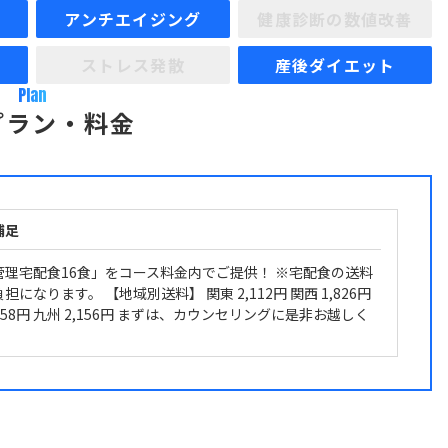
アンチエイジング
健康診断の数値改善
ストレス発散
産後ダイエット
Plan
プラン・料金
補足
管理宅配食16食」をコース料金内でご提供！ ※宅配食の送料
担になります。 【地域別送料】 関東 2,112円 関西 1,826円
,958円 九州 2,156円 まずは、カウンセリングに是非お越しく
！