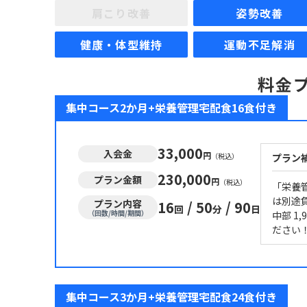
肩こり改善
姿勢改善
健康・体型維持
運動不足解消
料金
集中コース2か月+栄養管理宅配食16食付き
33,000
入会金
円
（税込）
プラン
230,000
プラン金額
円
（税込）
「栄養
は別途負
プラン内容
16
/
50
/
90
回
分
日
（回数/時間/期間）
中部 1
ださい
集中コース3か月+栄養管理宅配食24食付き