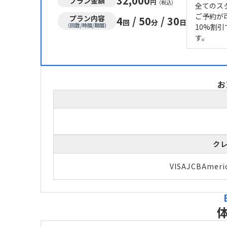
32,000
プラン金額
円
（税込）
全てのス
ご予約が
プラン内容
4
/
50
/
30
回
分
日
（回数/時間/期間）
10%割引
す。
お
ク
VISA
JCB
Ameri