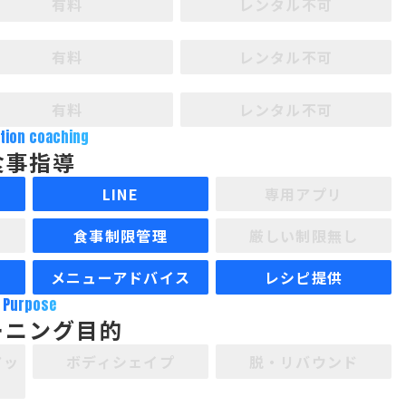
有料
レンタル不可
有料
レンタル不可
有料
レンタル不可
ition coaching
食事指導
LINE
専用アプリ
食事制限管理
厳しい制限無し
メニューアドバイス
レシピ提供
Purpose
ーニング目的
アッ
ボディシェイプ
脱・リバウンド