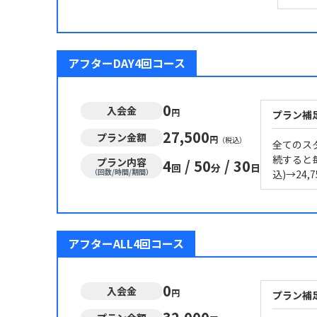
アフターDAY4回コース
0
入会金
円
プラン補
27,500
プラン金額
円
（税込）
全てのス
続すると毎
プラン内容
4
/
50
/
30
回
分
日
（回数/時間/期間）
込)→24
アフターALL4回コース
0
入会金
円
プラン補