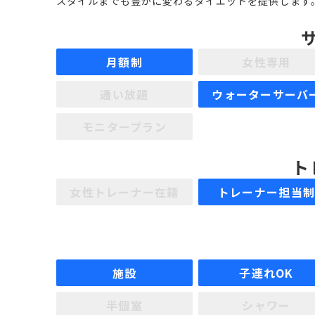
スタイルまでも豊かに変わるダイエットを提供します
月額制
女性専用
通い放題
ウォーターサーバ
モニタープラン
ト
女性トレーナー在籍
トレーナー担当
施設
子連れOK
半個室
シャワー