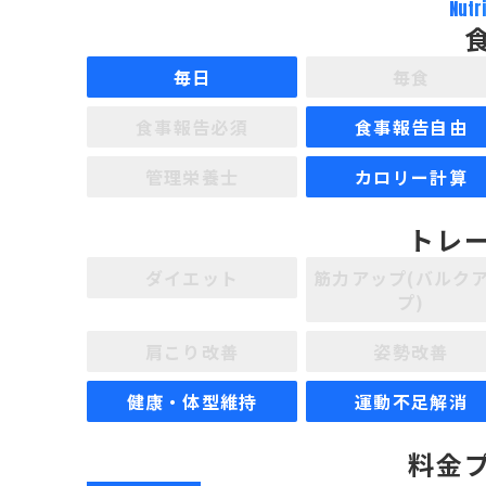
Nutr
毎日
毎食
食事報告必須
食事報告自由
管理栄養士
カロリー計算
トレ
ダイエット
筋力アップ(バルク
プ)
肩こり改善
姿勢改善
健康・体型維持
運動不足解消
料金