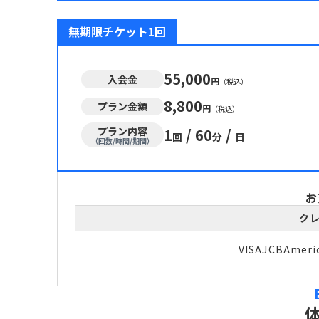
無期限チケット1回
55,000
入会金
円
（税込）
8,800
プラン金額
円
（税込）
プラン内容
1
/
60
/
回
分
日
（回数/時間/期間）
お
ク
VISA
JCB
Ameri