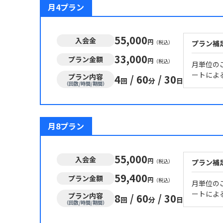
月4プラン
55,000
入会金
円
（税込）
プラン補
33,000
プラン金額
円
（税込）
月単位のご
ートによ
プラン内容
4
/
60
/
30
回
分
日
（回数/時間/期間）
月8プラン
55,000
入会金
円
（税込）
プラン補
59,400
プラン金額
円
（税込）
月単位のご
ートによ
プラン内容
8
/
60
/
30
回
分
日
（回数/時間/期間）