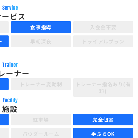
。
Service
サービス
食事指導
入会金不要
ー
早朝深夜
トライアルプラン
Trainer
レーナー
制
トレーナー変動制
トレーナー指名あり(有
料)
Facility
施設
駐車場
完全個室
パウダールーム
手ぶらOK