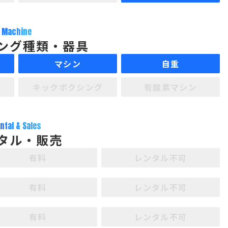
Machine
ング種類・器具
マシン
自重
キックボクシング
有酸素マシン
ntal & Sales
タル・販売
有料
レンタル不可
有料
レンタル不可
有料
レンタル不可