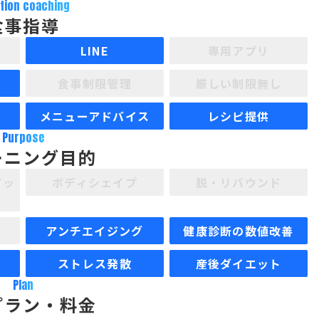
ition coaching
食事指導
LINE
専用アプリ
食事制限管理
厳しい制限無し
メニューアドバイス
レシピ提供
Purpose
ーニング目的
アッ
ボディシェイプ
脱・リバウンド
アンチエイジング
健康診断の数値改善
ストレス発散
産後ダイエット
Plan
プラン・料金