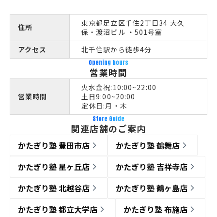
東京都足立区千住2丁目34 大久
住所
保・渡沼ビル ・501号室
アクセス
北千住駅から徒歩4分
Opening hours
営業時間
火水金祝:10:00~22:00
営業時間
土日9:00~20:00
定休日:月・木
Store Guide
関連店舗のご案内
かたぎり塾 豊田市店
かたぎり塾 鶴舞店
かたぎり塾 星ヶ丘店
かたぎり塾 吉祥寺店
かたぎり塾 北越谷店
かたぎり塾 鶴ヶ島店
かたぎり塾 都立大学店
かたぎり塾 布施店