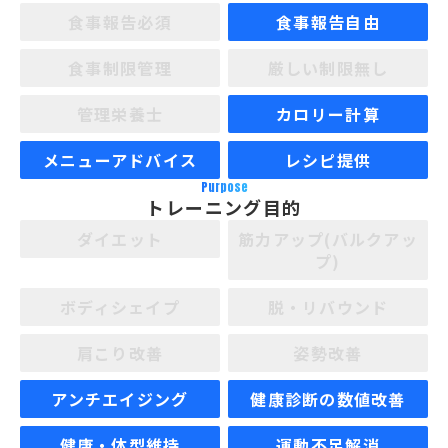
食事報告必須
食事報告自由
食事制限管理
厳しい制限無し
管理栄養士
カロリー計算
メニューアドバイス
レシピ提供
Purpose
トレーニング目的
ダイエット
筋力アップ(バルクアッ
プ)
ボディシェイプ
脱・リバウンド
肩こり改善
姿勢改善
アンチエイジング
健康診断の数値改善
健康・体型維持
運動不足解消