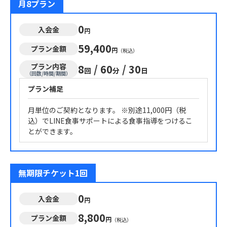
月8プラン
0
入会金
円
59,400
プラン金額
円
（税込）
プラン内容
8
/
60
/
30
回
分
日
（回数/時間/期間）
プラン補足
月単位のご契約となります。 ※別途11,000円（税
込）でLINE食事サポートによる食事指導をつけるこ
とができます。
無期限チケット1回
0
入会金
円
8,800
プラン金額
円
（税込）