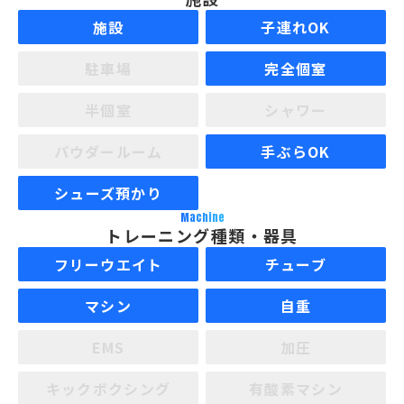
施設
子連れOK
駐車場
完全個室
半個室
シャワー
パウダールーム
手ぶらOK
シューズ預かり
Machine
トレーニング種類・器具
フリーウエイト
チューブ
マシン
自重
EMS
加圧
キックボクシング
有酸素マシン