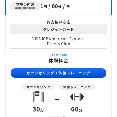
プラン内容
1
/
60
/
回
分
日
（回数/時間/期間）
お支払い方法
クレジットカード
VISA
JCB
American Express
Diners Club
Experience
体験料金
カウンセリング＋体験トレーニング
カウンセリング
体験トレーニング
+
30
60
分
分