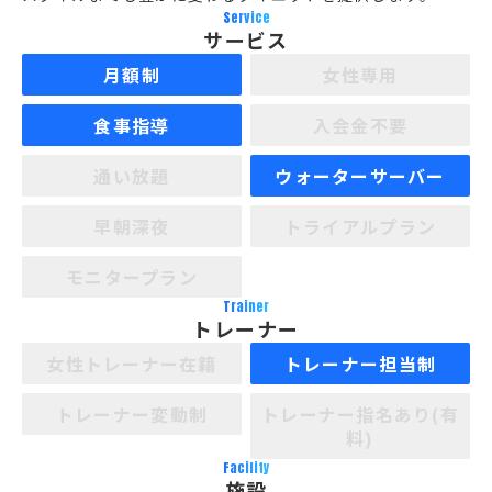
Service
サービス
月額制
女性専用
食事指導
入会金不要
通い放題
ウォーターサーバー
早朝深夜
トライアルプラン
モニタープラン
Trainer
トレーナー
女性トレーナー在籍
トレーナー担当制
トレーナー変動制
トレーナー指名あり(有
料)
Facility
施設