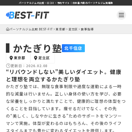
パーソナルジムの比較・口コミ・予約サイト｜日本最大級のパーソナルジム掲載数
パーソナルジム比較 BEST-FIT
東京都
足立区
食事指導
かたぎり塾
北千住店
東京都
足立区
更新日：
2026.02.08
“リバウンドしない”美しいダイエット。健康
と理想を両立するかたぎり塾
かたぎり塾では、無理な食事制限や過度な運動による一時
的な減量は行いません。正しい身体の使い方を学び、必要
な栄養をしっかりと満たすことで、健康的に理想の体型をつ
くることを目指しています。痩せるだけでなく、その先
の“美しく、しなやかに生きる”ためのサポートをマンツー
マンで実施。体型が変わるのはもちろん、その後のライフ
スタイルまでも豊かに変わるダイエットを提供します。