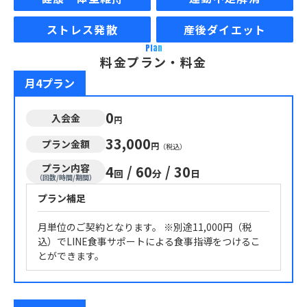
ストレス発散
産後ダイエット
Plan
料金プラン・料金
月4プラン
0
入会金
円
33,000
プラン金額
円
（税込）
プラン内容
4
/
60
/
30
回
分
日
（回数/時間/期間）
プラン補足
月単位のご契約となります。 ※別途11,000円（税
込）でLINE食事サポートによる食事指導をつけるこ
とができます。