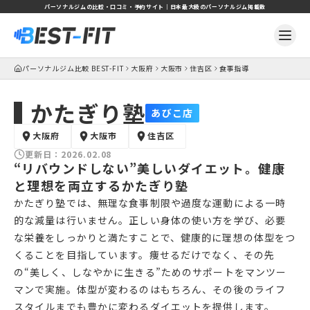
パーソナルジムの比較・口コミ・予約サイト｜日本最大級のパーソナルジム掲載数
パーソナルジム比較 BEST-FIT
大阪府
大阪市
住吉区
食事指導
かたぎり塾
あびこ店
大阪府
大阪市
住吉区
更新日：
2026.02.08
“リバウンドしない”美しいダイエット。健康
と理想を両立するかたぎり塾
かたぎり塾では、無理な食事制限や過度な運動による一時
的な減量は行いません。正しい身体の使い方を学び、必要
な栄養をしっかりと満たすことで、健康的に理想の体型をつ
くることを目指しています。痩せるだけでなく、その先
の“美しく、しなやかに生きる”ためのサポートをマンツー
マンで実施。体型が変わるのはもちろん、その後のライフ
スタイルまでも豊かに変わるダイエットを提供します。