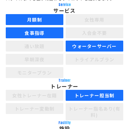
Service
サービス
月額制
女性専用
食事指導
入会金不要
通い放題
ウォーターサーバー
早朝深夜
トライアルプラン
モニタープラン
Trainer
トレーナー
女性トレーナー在籍
トレーナー担当制
トレーナー変動制
トレーナー指名あり(有
料)
Facility
施設