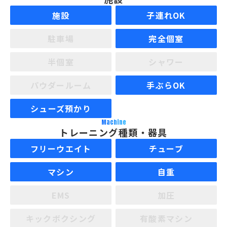
施設
子連れOK
駐車場
完全個室
半個室
シャワー
パウダールーム
手ぶらOK
シューズ預かり
Machine
トレーニング種類・器具
フリーウエイト
チューブ
マシン
自重
EMS
加圧
キックボクシング
有酸素マシン