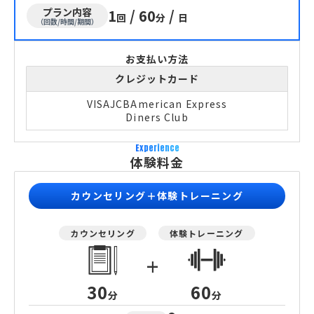
プラン内容
1
/
60
/
回
分
日
（回数/時間/期間）
お支払い方法
クレジットカード
VISA
JCB
American Express
Diners Club
Experience
体験料金
カウンセリング＋体験トレーニング
カウンセリング
体験トレーニング
+
30
60
分
分