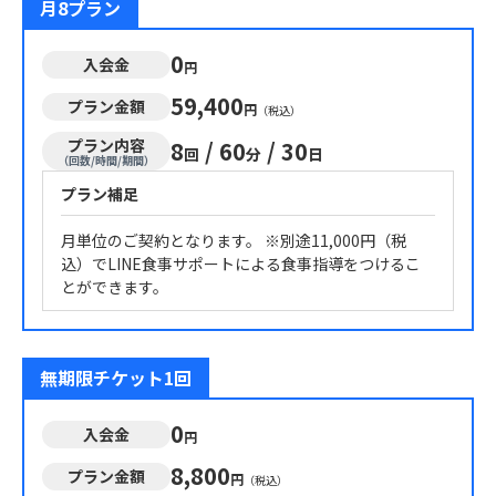
月8プラン
0
入会金
円
59,400
プラン金額
円
（税込）
プラン内容
8
/
60
/
30
回
分
日
（回数/時間/期間）
プラン補足
月単位のご契約となります。 ※別途11,000円（税
込）でLINE食事サポートによる食事指導をつけるこ
とができます。
無期限チケット1回
0
入会金
円
8,800
プラン金額
円
（税込）