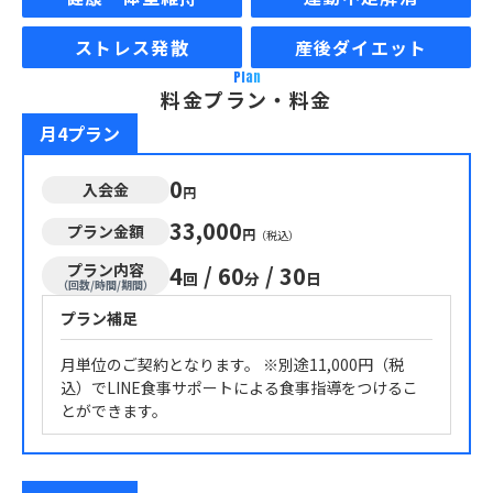
ストレス発散
産後ダイエット
Plan
料金プラン・料金
月4プラン
0
入会金
円
33,000
プラン金額
円
（税込）
プラン内容
4
/
60
/
30
回
分
日
（回数/時間/期間）
プラン補足
月単位のご契約となります。 ※別途11,000円（税
込）でLINE食事サポートによる食事指導をつけるこ
とができます。