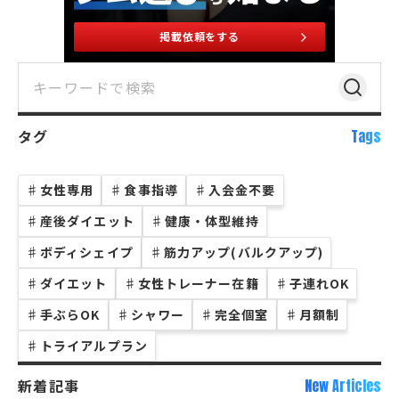
掲載依頼をする
タグ
Tags
♯
女性専用
♯
食事指導
♯
入会金不要
♯
産後ダイエット
♯
健康・体型維持
♯
ボディシェイプ
♯
筋力アップ(バルクアップ)
♯
ダイエット
♯
女性トレーナー在籍
♯
子連れOK
♯
手ぶらOK
♯
シャワー
♯
完全個室
♯
月額制
♯
トライアルプラン
新着記事
New Articles