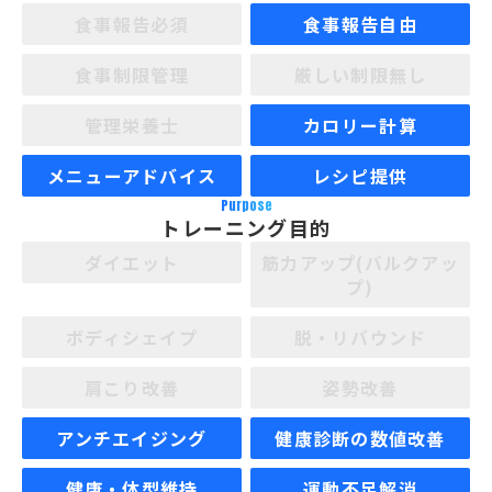
食事報告必須
食事報告自由
食事制限管理
厳しい制限無し
管理栄養士
カロリー計算
メニューアドバイス
レシピ提供
Purpose
トレーニング目的
ダイエット
筋力アップ(バルクアッ
プ)
ボディシェイプ
脱・リバウンド
肩こり改善
姿勢改善
アンチエイジング
健康診断の数値改善
健康・体型維持
運動不足解消