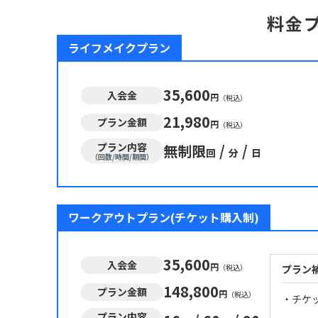
料金
ライフメイクプラン
35,600
入会金
円
（税込）
21,980
プラン金額
円
（税込）
プラン内容
無制限
/
/
回
分
日
（回数/時間/期間）
ワークアウトプラン(チケット購入制)
35,600
入会金
円
（税込）
プラン
148,800
プラン金額
円
（税込）
・チケ
プラン内容