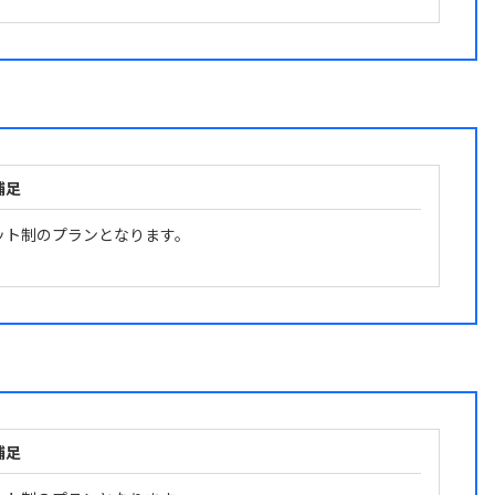
補足
ット制のプランとなります。
補足