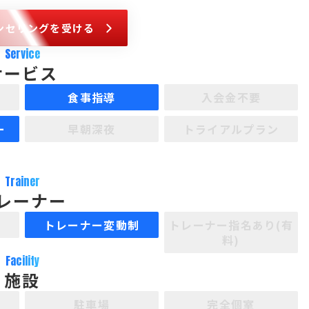
ンセリングを受ける
Service
サービス
食事指導
入会金不要
ー
早朝深夜
トライアルプラン
Trainer
レーナー
制
トレーナー変動制
トレーナー指名あり(有
料)
Facility
施設
駐車場
完全個室