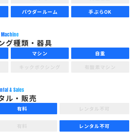
パウダールーム
手ぶらOK
Machine
ング種類・器具
マシン
自重
キックボクシング
有酸素マシン
ntal & Sales
タル・販売
有料
レンタル不可
有料
レンタル不可