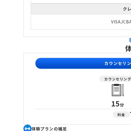
ク
VISA
JCB
カウンセリ
カウンセリン
15
分
料金
体験プランの補足