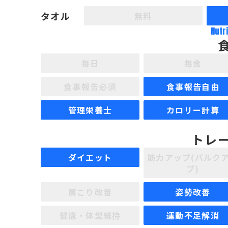
タオル
無料
Nutr
毎日
毎食
食事報告必須
食事報告自由
管理栄養士
カロリー計算
トレ
ダイエット
筋力アップ(バルク
プ)
肩こり改善
姿勢改善
健康・体型維持
運動不足解消