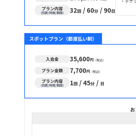
・チケ
プラン内容
32
/
60
/
90
回
分
日
（回数/時間/期間）
スポットプラン（都度払い制）
35,600
入会金
円
（税込）
7,700
プラン金額
円
（税込）
プラン内容
1
/
45
/
回
分
日
（回数/時間/期間）
お