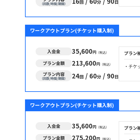
16
/
60
/
90
回
分
日
（回数/時間/期間）
ワークアウトプラン(チケット購入制)
35,600
入会金
円
（税込）
プラン
213,600
プラン金額
円
（税込）
・チケ
プラン内容
24
/
60
/
90
回
分
日
（回数/時間/期間）
ワークアウトプラン(チケット購入制)
35,600
入会金
円
（税込）
プラン
275,200
プラン金額
円
（税込）