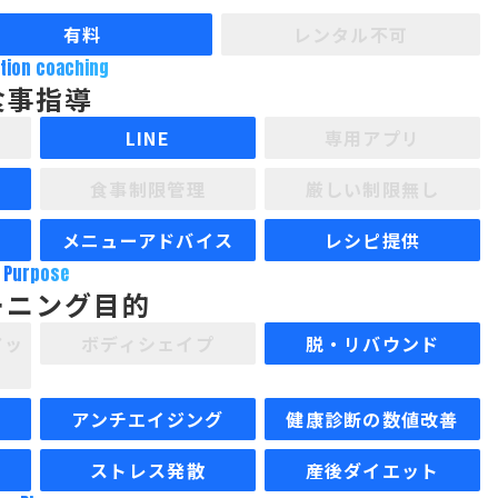
有料
レンタル不可
ition coaching
食事指導
LINE
専用アプリ
食事制限管理
厳しい制限無し
メニューアドバイス
レシピ提供
Purpose
ーニング目的
アッ
ボディシェイプ
脱・リバウンド
アンチエイジング
健康診断の数値改善
ストレス発散
産後ダイエット