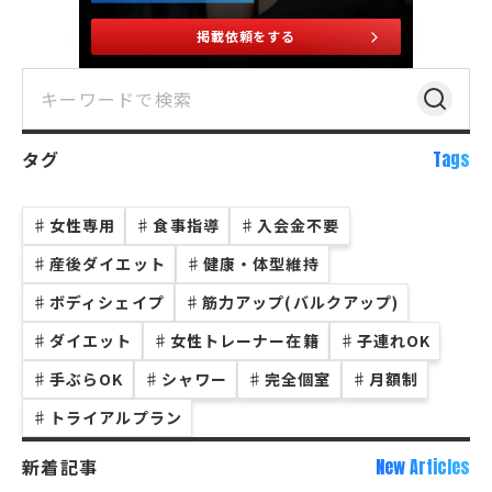
掲載依頼をする
タグ
Tags
♯
女性専用
♯
食事指導
♯
入会金不要
♯
産後ダイエット
♯
健康・体型維持
♯
ボディシェイプ
♯
筋力アップ(バルクアップ)
♯
ダイエット
♯
女性トレーナー在籍
♯
子連れOK
♯
手ぶらOK
♯
シャワー
♯
完全個室
♯
月額制
♯
トライアルプラン
新着記事
New Articles