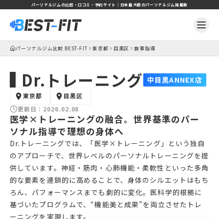
パーソナルジムの比較・口コミ・予約サイト｜日本最大級のパーソナルジム掲載数
パーソナルジム比較 BEST-FIT
東京都
目黒区
食事指導
Dr.トレーニング
中目黒ANNEX店
東京都
目黒区
更新日：
2026.02.08
医学×トレーニングの融合。世界基準のパー
ソナル指導で理想の身体へ
Dr.トレーニングでは、「医学×トレーニング」という独自
のアプローチで、世界レベルのパーソナルトレーニングを提
供しています。神経・筋肉・心肺機能・柔軟性といった多角
的な要素を連鎖的に高めることで、身体のシルエットはもち
ろん、パフォーマンスまでも劇的に変化。医科学的根拠に
基づいたプログラムで、“機能美と成果”を両立させたトレ
ーニングを実現します。