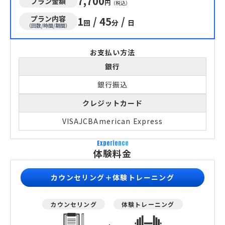
7,700
プラン金額
円
（税込）
プラン内容
1
/
45
/
回
分
日
（回数/時間/期間）
お支払い方法
銀行
銀行振込
クレジットカード
VISA
JCB
American Express
Experience
体験料金
カウンセリング＋体験トレーニング
カウンセリング
体験トレーニング