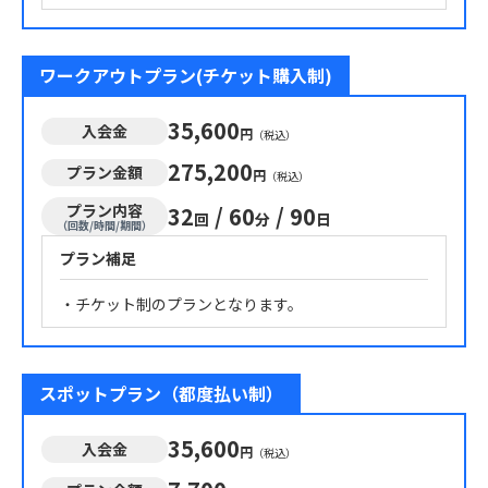
ワークアウトプラン(チケット購入制)
35,600
入会金
円
（税込）
275,200
プラン金額
円
（税込）
プラン内容
32
/
60
/
90
回
分
日
（回数/時間/期間）
プラン補足
・チケット制のプランとなります。
スポットプラン（都度払い制）
35,600
入会金
円
（税込）