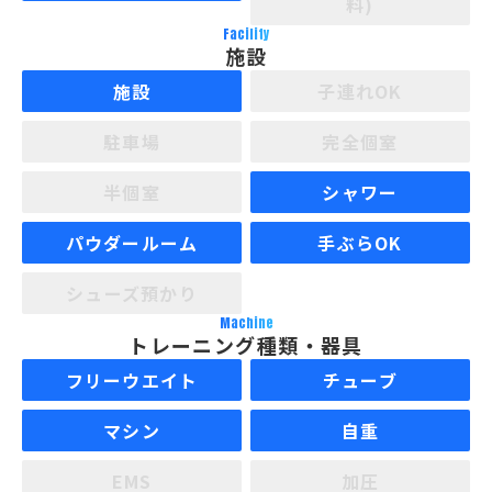
料)
Facility
施設
施設
子連れOK
駐車場
完全個室
半個室
シャワー
パウダールーム
手ぶらOK
シューズ預かり
Machine
トレーニング種類・器具
フリーウエイト
チューブ
マシン
自重
EMS
加圧