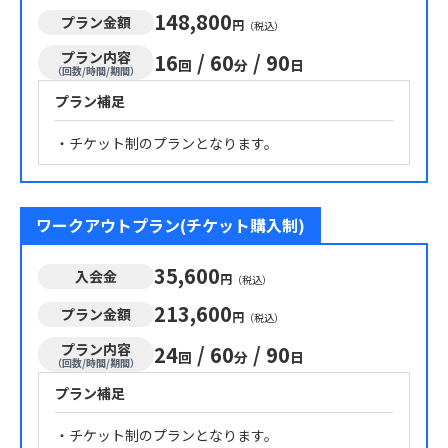
148,800
プラン金額
円
（税込）
プラン内容
16
/
60
/
90
回
分
日
（回数/時間/期間）
プラン補足
・チケット制のプランとなります。
ワークアウトプラン(チケット購入制)
35,600
入会金
円
（税込）
213,600
プラン金額
円
（税込）
プラン内容
24
/
60
/
90
回
分
日
（回数/時間/期間）
プラン補足
・チケット制のプランとなります。