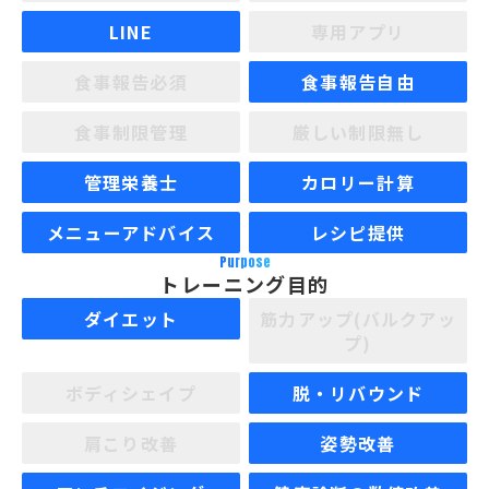
LINE
専用アプリ
食事報告必須
食事報告自由
食事制限管理
厳しい制限無し
管理栄養士
カロリー計算
メニューアドバイス
レシピ提供
Purpose
トレーニング目的
ダイエット
筋力アップ(バルクアッ
プ)
ボディシェイプ
脱・リバウンド
肩こり改善
姿勢改善