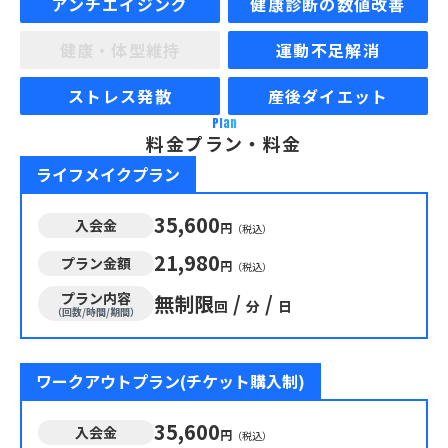
アンチエイジング
健康診断の数値改善
健康・体型維持
運動不足解消
ストレス発散
産後ダイエット
Plan
料金プラン・料金
ライフメイクプラン
35,600
入会金
円
（税込）
21,980
プラン金額
円
（税込）
プラン内容
無制限
/
/
回
分
日
（回数/時間/期間）
ワークアウトプラン(チケット購入制)
35,600
入会金
円
（税込）