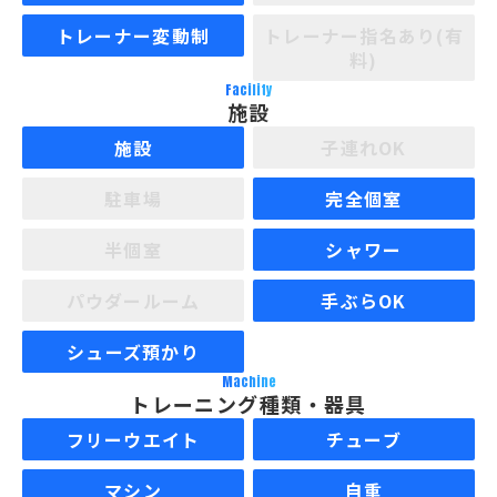
トレーナー変動制
トレーナー指名あり(有
料)
Facility
施設
施設
子連れOK
駐車場
完全個室
半個室
シャワー
パウダールーム
手ぶらOK
シューズ預かり
Machine
トレーニング種類・器具
フリーウエイト
チューブ
マシン
自重