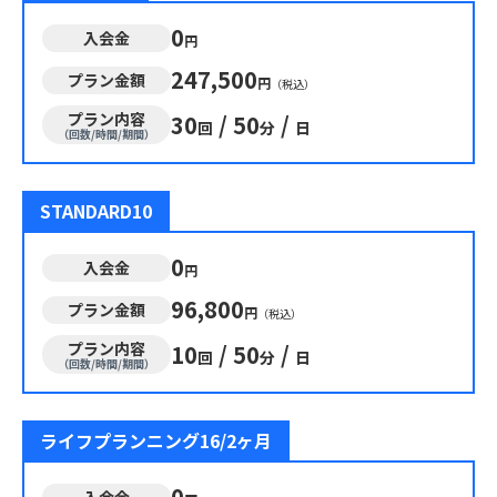
0
入会金
円
247,500
プラン金額
円
（税込）
プラン内容
30
/
50
/
回
分
日
（回数/時間/期間）
STANDARD10
0
入会金
円
96,800
プラン金額
円
（税込）
プラン内容
10
/
50
/
回
分
日
（回数/時間/期間）
ライフプランニング16/2ヶ月
0
入会金