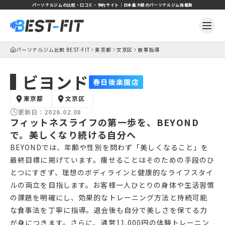
パーソナルジムの比較・口コミ・予約サイト｜日本最大級のパーソナルジム掲載数
パーソナルジム比較 BEST-FIT
東京都
文京区
食事指導
ビヨンド
春日後楽園店
東京都
文京区
更新日：
2026.02.08
フィットネスライフの第一歩を、BEYOND
で。美しくなり続ける自分へ
BEYONDでは、年齢や性別を問わず「美しくなること」を
最終目標に掲げています。痩せることはそのための手段のひ
とつにすぎず、理想のボディラインと健康的なライフスタイ
ルの両立を目指します。お客様一人ひとりの身体や生活習慣
の課題を明確にし、効果的なトレーニング方法と持続可能
な食事法を丁寧に指導。退会後も自分で美しさを保てる力
が身につきます。さらに、通常11,000円の体験トレーニン