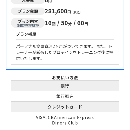
円
281,600
プラン金額
円
（税込）
プラン内容
16
/
50
/
60
回
分
日
（回数/時間/期間）
プラン補足
パーソナル食事管理2ヶ月がついてきます。 また、ト
レーナーが厳選したプロテインをトレーニング後に提
供いたします。
お支払い方法
銀行
銀行振込
クレジットカード
VISA
JCB
American Express
Diners Club