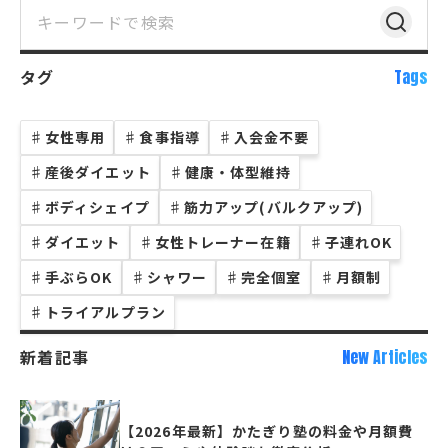
タグ
Tags
♯
女性専用
♯
食事指導
♯
入会金不要
♯
産後ダイエット
♯
健康・体型維持
♯
ボディシェイプ
♯
筋力アップ(バルクアップ)
♯
ダイエット
♯
女性トレーナー在籍
♯
子連れOK
♯
手ぶらOK
♯
シャワー
♯
完全個室
♯
月額制
♯
トライアルプラン
新着記事
New Articles
【2026年最新】かたぎり塾の料金や月額費