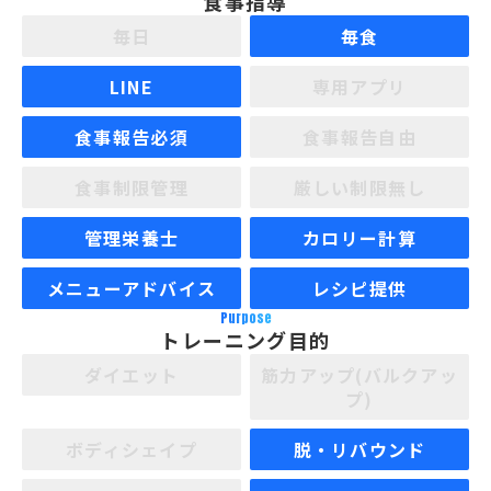
食事指導
毎日
毎食
LINE
専用アプリ
食事報告必須
食事報告自由
食事制限管理
厳しい制限無し
管理栄養士
カロリー計算
メニューアドバイス
レシピ提供
Purpose
トレーニング目的
ダイエット
筋力アップ(バルクアッ
プ)
ボディシェイプ
脱・リバウンド