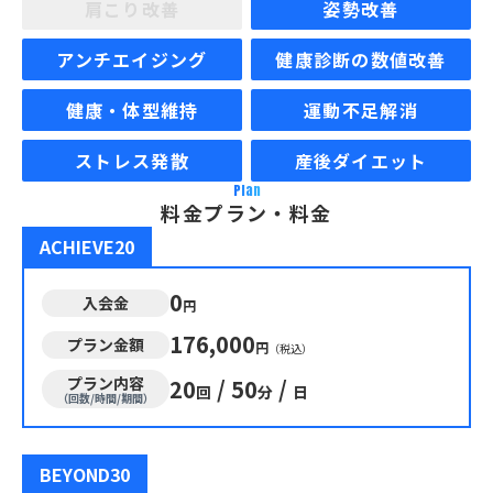
肩こり改善
姿勢改善
アンチエイジング
健康診断の数値改善
健康・体型維持
運動不足解消
ストレス発散
産後ダイエット
Plan
料金プラン・料金
ACHIEVE20
0
入会金
円
176,000
プラン金額
円
（税込）
プラン内容
20
/
50
/
回
分
日
（回数/時間/期間）
BEYOND30