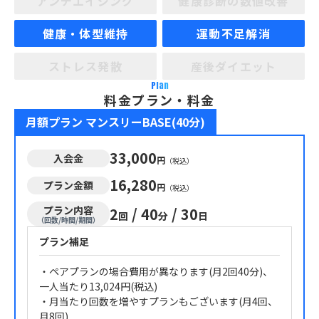
アンチエイジング
健康診断の数値改善
健康・体型維持
運動不足解消
ストレス発散
産後ダイエット
Plan
料金プラン・料金
月額プラン マンスリーBASE(40分)
33,000
入会金
円
（税込）
16,280
プラン金額
円
（税込）
プラン内容
2
/
40
/
30
回
分
日
（回数/時間/期間）
プラン補足
・ペアプランの場合費用が異なります(月2回40分)、
一人当たり13,024円(税込)
・月当たり回数を増やすプランもございます(月4回、
月8回)