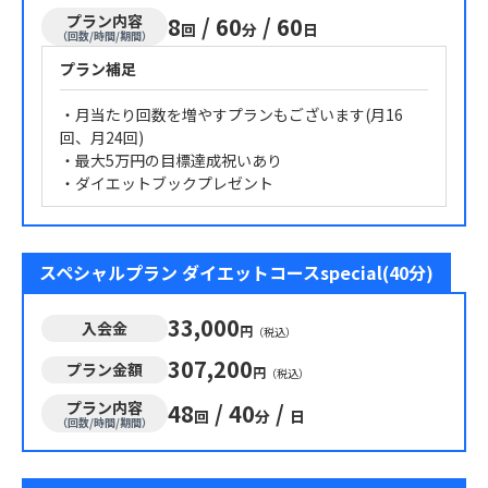
プラン内容
8
/
60
/
60
回
分
日
（回数/時間/期間）
プラン補足
・月当たり回数を増やすプランもございます(月16
回、月24回)
・最大5万円の目標達成祝いあり
・ダイエットブックプレゼント
スペシャルプラン ダイエットコースspecial(40分)
33,000
入会金
円
（税込）
307,200
プラン金額
円
（税込）
プラン内容
48
/
40
/
回
分
日
（回数/時間/期間）