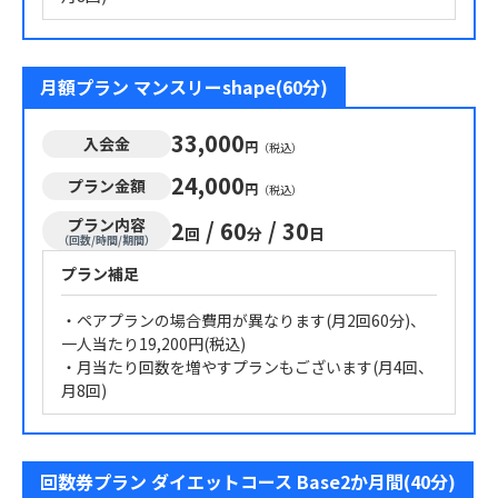
月額プラン マンスリーshape(60分)
33,000
入会金
円
（税込）
24,000
プラン金額
円
（税込）
プラン内容
2
/
60
/
30
回
分
日
（回数/時間/期間）
プラン補足
・ペアプランの場合費用が異なります(月2回60分)、
一人当たり19,200円(税込)
・月当たり回数を増やすプランもございます(月4回、
月8回)
回数券プラン ダイエットコース Base2か月間(40分)