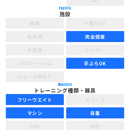
料)
Facility
施設
施設
子連れOK
駐車場
完全個室
半個室
シャワー
パウダールーム
手ぶらOK
シューズ預かり
Machine
トレーニング種類・器具
フリーウエイト
チューブ
マシン
自重
EMS
加圧