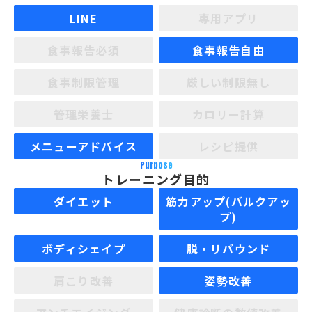
LINE
専用アプリ
食事報告必須
食事報告自由
食事制限管理
厳しい制限無し
管理栄養士
カロリー計算
メニューアドバイス
レシピ提供
Purpose
トレーニング目的
ダイエット
筋力アップ(バルクアッ
プ)
ボディシェイプ
脱・リバウンド
肩こり改善
姿勢改善