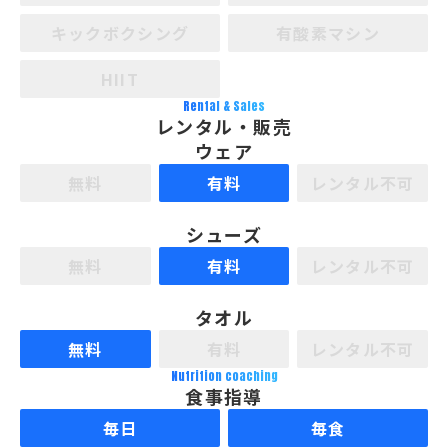
キックボクシング
有酸素マシン
HIIT
Rental & Sales
レンタル・販売
ウェア
無料
有料
レンタル不可
シューズ
無料
有料
レンタル不可
タオル
無料
有料
レンタル不可
Nutrition coaching
食事指導
毎日
毎食