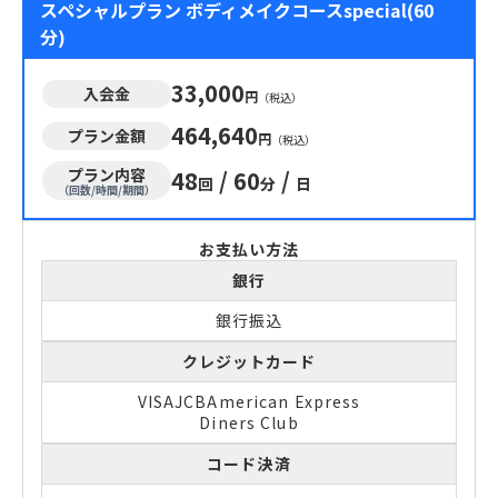
スペシャルプラン ボディメイクコースspecial(60
分)
33,000
入会金
円
（税込）
464,640
プラン金額
円
（税込）
プラン内容
48
/
60
/
回
分
日
（回数/時間/期間）
お支払い方法
銀行
銀行振込
クレジットカード
VISA
JCB
American Express
Diners Club
コード決済