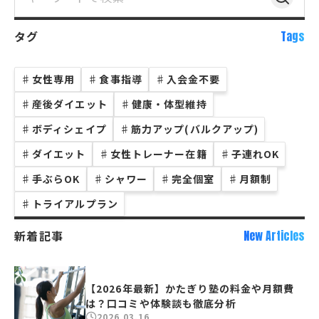
タグ
Tags
♯
女性専用
♯
食事指導
♯
入会金不要
♯
産後ダイエット
♯
健康・体型維持
♯
ボディシェイプ
♯
筋力アップ(バルクアップ)
♯
ダイエット
♯
女性トレーナー在籍
♯
子連れOK
♯
手ぶらOK
♯
シャワー
♯
完全個室
♯
月額制
♯
トライアルプラン
新着記事
New Articles
【2026年最新】かたぎり塾の料金や月額費
は？口コミや体験談も徹底分析
2026.03.16