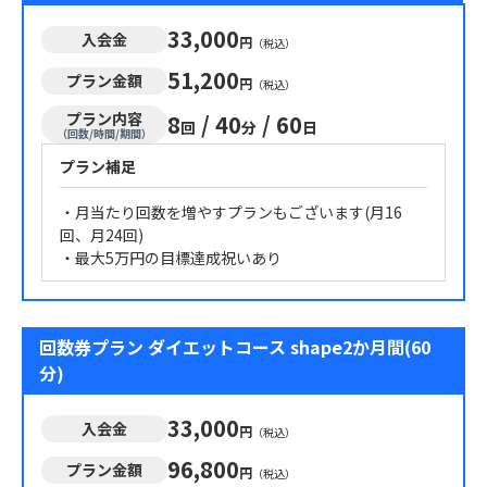
33,000
入会金
円
（税込）
51,200
プラン金額
円
（税込）
プラン内容
8
/
40
/
60
回
分
日
（回数/時間/期間）
プラン補足
・月当たり回数を増やすプランもございます(月16
回、月24回)
・最大5万円の目標達成祝いあり
回数券プラン ダイエットコース shape2か月間(60
分)
33,000
入会金
円
（税込）
96,800
プラン金額
円
（税込）