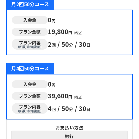
月2回50分コース
0
入会金
円
19,800
プラン金額
円
（税込）
プラン内容
2
/
50
/
30
回
分
日
（回数/時間/期間）
月4回50分コース
0
入会金
円
39,600
プラン金額
円
（税込）
プラン内容
4
/
50
/
30
回
分
日
（回数/時間/期間）
お支払い方法
銀行