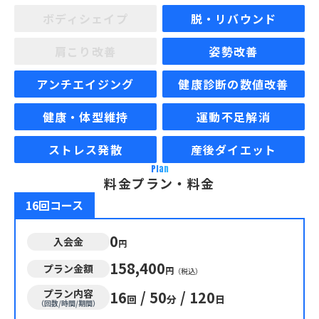
ボディシェイプ
脱・リバウンド
肩こり改善
姿勢改善
アンチエイジング
健康診断の数値改善
健康・体型維持
運動不足解消
ストレス発散
産後ダイエット
Plan
料金プラン・料金
16回コース
0
入会金
円
158,400
プラン金額
円
（税込）
プラン内容
16
/
50
/
120
回
分
日
（回数/時間/期間）