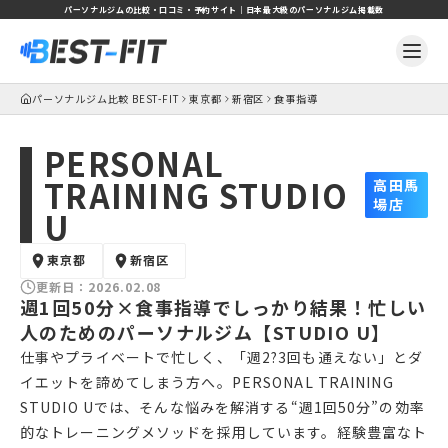
パーソナルジムの比較・口コミ・予約サイト｜日本最大級のパーソナルジム掲載数
パーソナルジム比較 BEST-FIT
東京都
新宿区
食事指導
PERSONAL
TRAINING STUDIO
高田馬
場店
U
東京都
新宿区
更新日：
2026.02.08
週1回50分×食事指導でしっかり結果！忙しい
人のためのパーソナルジム【STUDIO U】
仕事やプライベートで忙しく、「週2?3回も通えない」とダ
イエットを諦めてしまう方へ。PERSONAL TRAINING
STUDIO Uでは、そんな悩みを解消する“週1回50分”の効率
的なトレーニングメソッドを採用しています。経験豊富なト