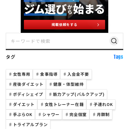
掲載依頼をする
タグ
Tags
♯
女性専用
♯
食事指導
♯
入会金不要
♯
産後ダイエット
♯
健康・体型維持
♯
ボディシェイプ
♯
筋力アップ(バルクアップ)
♯
ダイエット
♯
女性トレーナー在籍
♯
子連れOK
♯
手ぶらOK
♯
シャワー
♯
完全個室
♯
月額制
♯
トライアルプラン