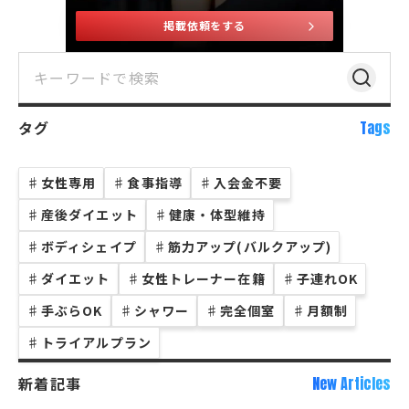
掲載依頼をする
タグ
Tags
♯
女性専用
♯
食事指導
♯
入会金不要
♯
産後ダイエット
♯
健康・体型維持
♯
ボディシェイプ
♯
筋力アップ(バルクアップ)
♯
ダイエット
♯
女性トレーナー在籍
♯
子連れOK
♯
手ぶらOK
♯
シャワー
♯
完全個室
♯
月額制
♯
トライアルプラン
新着記事
New Articles