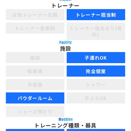
トレーナー
女性トレーナー在籍
トレーナー担当制
トレーナー変動制
トレーナー指名あり(有
料)
Facility
施設
施設
子連れOK
駐車場
完全個室
半個室
シャワー
パウダールーム
手ぶらOK
シューズ預かり
Machine
トレーニング種類・器具