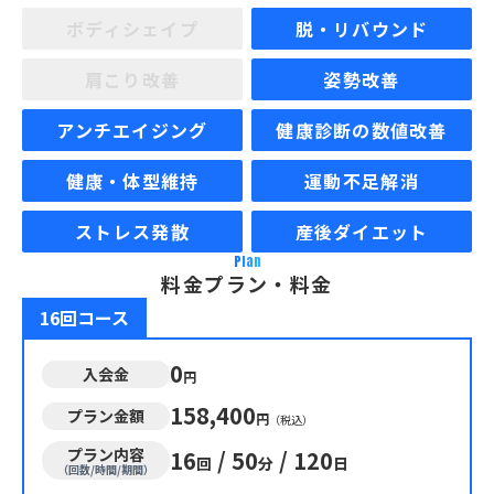
ボディシェイプ
脱・リバウンド
肩こり改善
姿勢改善
アンチエイジング
健康診断の数値改善
健康・体型維持
運動不足解消
ストレス発散
産後ダイエット
Plan
料金プラン・料金
16回コース
0
入会金
円
158,400
プラン金額
円
（税込）
プラン内容
16
/
50
/
120
回
分
日
（回数/時間/期間）