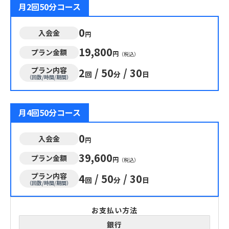
月2回50分コース
0
入会金
円
19,800
プラン金額
円
（税込）
プラン内容
2
/
50
/
30
回
分
日
（回数/時間/期間）
月4回50分コース
0
入会金
円
39,600
プラン金額
円
（税込）
プラン内容
4
/
50
/
30
回
分
日
（回数/時間/期間）
お支払い方法
銀行