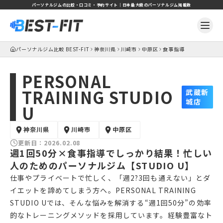
パーソナルジムの比較・口コミ・予約サイト｜日本最大級のパーソナルジム掲載数
パーソナルジム比較 BEST-FIT
神奈川県
川崎市
中原区
食事指導
PERSONAL
TRAINING STUDIO
武蔵新
城店
U
神奈川県
川崎市
中原区
更新日：
2026.02.08
週1回50分×食事指導でしっかり結果！忙しい
人のためのパーソナルジム【STUDIO U】
仕事やプライベートで忙しく、「週2?3回も通えない」とダ
イエットを諦めてしまう方へ。PERSONAL TRAINING
STUDIO Uでは、そんな悩みを解消する“週1回50分”の効率
的なトレーニングメソッドを採用しています。経験豊富なト