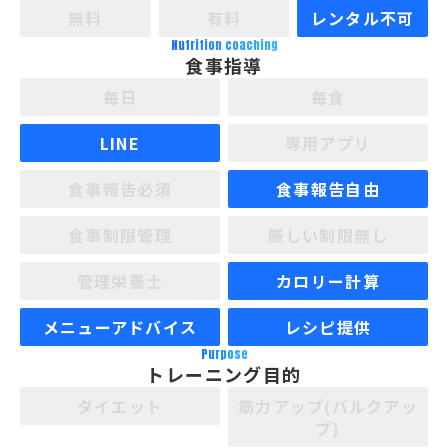
無料
有料
レンタル不可
Nutrition coaching
食事指導
毎日
毎食
LINE
専用アプリ
食事報告必須
食事報告自由
食事制限管理
厳しい制限無し
管理栄養士
カロリー計算
メニューアドバイス
レシピ提供
Purpose
トレーニング目的
ダイエット
筋力アップ(バルクアッ
プ)