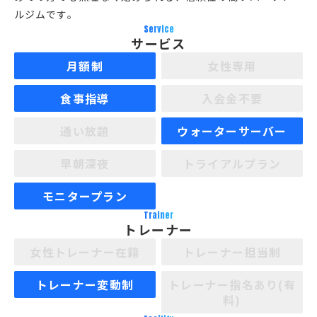
ルジムです。
Service
サービス
月額制
女性専用
食事指導
入会金不要
通い放題
ウォーターサーバー
早朝深夜
トライアルプラン
モニタープラン
Trainer
トレーナー
女性トレーナー在籍
トレーナー担当制
トレーナー変動制
トレーナー指名あり(有
料)