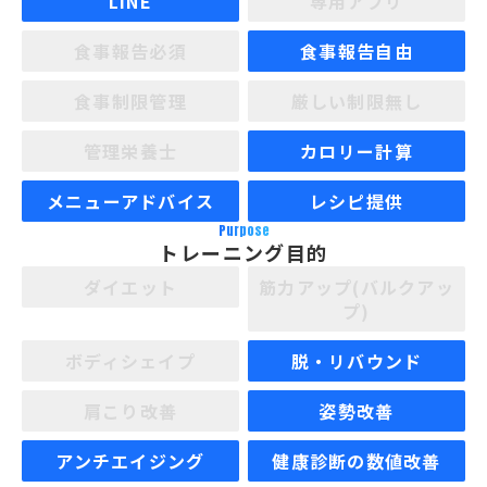
LINE
専用アプリ
食事報告必須
食事報告自由
食事制限管理
厳しい制限無し
管理栄養士
カロリー計算
メニューアドバイス
レシピ提供
Purpose
トレーニング目的
ダイエット
筋力アップ(バルクアッ
プ)
ボディシェイプ
脱・リバウンド
肩こり改善
姿勢改善
アンチエイジング
健康診断の数値改善