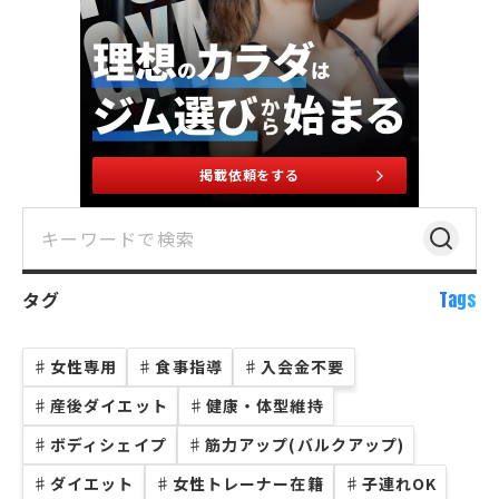
掲載依頼をする
タグ
Tags
♯
女性専用
♯
食事指導
♯
入会金不要
♯
産後ダイエット
♯
健康・体型維持
♯
ボディシェイプ
♯
筋力アップ(バルクアップ)
♯
ダイエット
♯
女性トレーナー在籍
♯
子連れOK