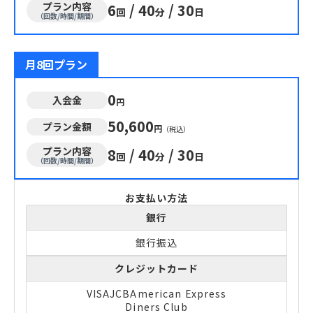
プラン内容
6
/
40
/
30
回
分
日
（回数/時間/期間）
月8回プラン
0
入会金
円
50,600
プラン金額
円
（税込）
プラン内容
8
/
40
/
30
回
分
日
（回数/時間/期間）
お支払い方法
銀行
銀行振込
クレジットカード
VISA
JCB
American Express
Diners Club