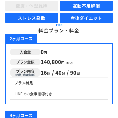
健康・体型維持
運動不足解消
ストレス発散
産後ダイエット
Plan
料金プラン・料金
2ヶ月コース
0
入会金
円
140,800
プラン金額
円
（税込）
プラン内容
16
/
40
/
90
回
分
日
（回数/時間/期間）
プラン補足
LINEでの食事指導付き
4ヶ月コース