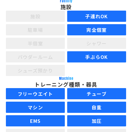
Facility
施設
施設
子連れOK
駐車場
完全個室
半個室
シャワー
パウダールーム
手ぶらOK
シューズ預かり
Machine
トレーニング種類・器具
フリーウエイト
チューブ
マシン
自重
EMS
加圧