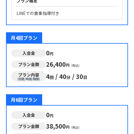
プラン補足
LINEでの食事指導付き
月4回プラン
0
入会金
円
26,400
プラン金額
円
（税込）
プラン内容
4
/
40
/
30
回
分
日
（回数/時間/期間）
月6回プラン
0
入会金
円
38,500
プラン金額
円
（税込）