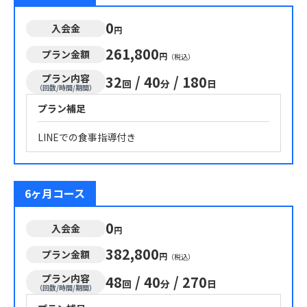
0
入会金
円
261,800
プラン金額
円
（税込）
プラン内容
32
/
40
/
180
回
分
日
（回数/時間/期間）
プラン補足
LINEでの食事指導付き
6ヶ月コース
0
入会金
円
382,800
プラン金額
円
（税込）
プラン内容
48
/
40
/
270
回
分
日
（回数/時間/期間）