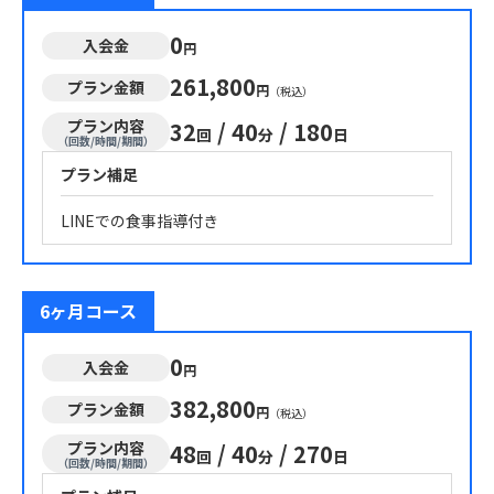
0
入会金
円
261,800
プラン金額
円
（税込）
プラン内容
32
/
40
/
180
回
分
日
（回数/時間/期間）
プラン補足
LINEでの食事指導付き
6ヶ月コース
0
入会金
円
382,800
プラン金額
円
（税込）
プラン内容
48
/
40
/
270
回
分
日
（回数/時間/期間）