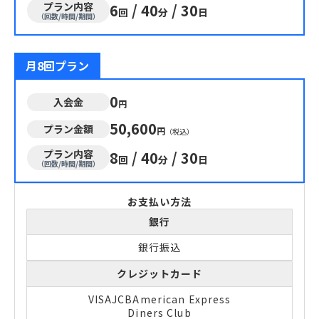
プラン内容
6
/
40
/
30
回
分
日
（回数/時間/期間）
月8回プラン
0
入会金
円
50,600
プラン金額
円
（税込）
プラン内容
8
/
40
/
30
回
分
日
（回数/時間/期間）
お支払い方法
銀行
銀行振込
クレジットカード
VISA
JCB
American Express
Diners Club