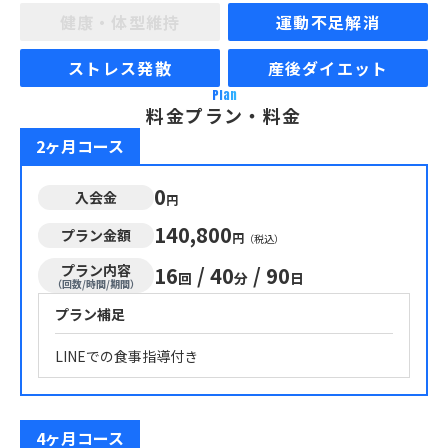
健康・体型維持
運動不足解消
ストレス発散
産後ダイエット
Plan
料金プラン・料金
2ヶ月コース
0
入会金
円
140,800
プラン金額
円
（税込）
プラン内容
16
/
40
/
90
回
分
日
（回数/時間/期間）
プラン補足
LINEでの食事指導付き
4ヶ月コース