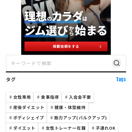
掲載依頼をする
タグ
Tags
♯
女性専用
♯
食事指導
♯
入会金不要
♯
産後ダイエット
♯
健康・体型維持
♯
ボディシェイプ
♯
筋力アップ(バルクアップ)
♯
ダイエット
♯
女性トレーナー在籍
♯
子連れOK