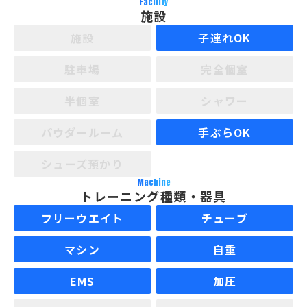
Facility
施設
施設
子連れOK
駐車場
完全個室
半個室
シャワー
パウダールーム
手ぶらOK
シューズ預かり
Machine
トレーニング種類・器具
フリーウエイト
チューブ
マシン
自重
EMS
加圧