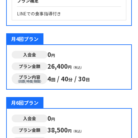
プラン補足
LINEでの食事指導付き
月4回プラン
0
入会金
円
26,400
プラン金額
円
（税込）
プラン内容
4
/
40
/
30
回
分
日
（回数/時間/期間）
月6回プラン
0
入会金
円
38,500
プラン金額
円
（税込）