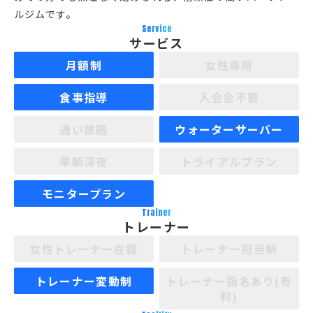
ルジムです。
Service
サービス
月額制
女性専用
食事指導
入会金不要
通い放題
ウォーターサーバー
早朝深夜
トライアルプラン
モニタープラン
Trainer
トレーナー
女性トレーナー在籍
トレーナー担当制
トレーナー変動制
トレーナー指名あり(有
料)