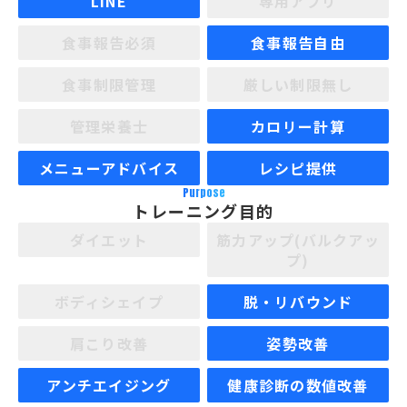
LINE
専用アプリ
食事報告必須
食事報告自由
食事制限管理
厳しい制限無し
管理栄養士
カロリー計算
メニューアドバイス
レシピ提供
Purpose
トレーニング目的
ダイエット
筋力アップ(バルクアッ
プ)
ボディシェイプ
脱・リバウンド
肩こり改善
姿勢改善
アンチエイジング
健康診断の数値改善