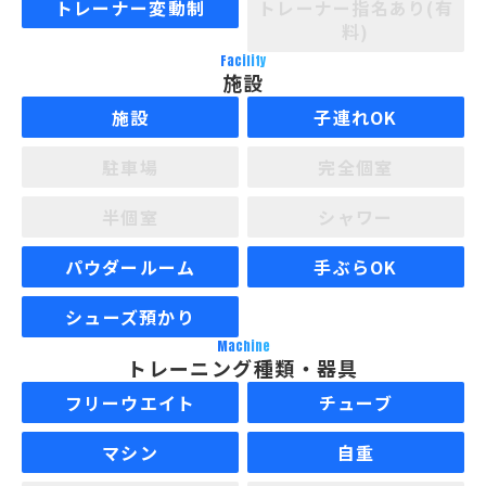
トレーナー変動制
トレーナー指名あり(有
料)
Facility
施設
施設
子連れOK
駐車場
完全個室
半個室
シャワー
パウダールーム
手ぶらOK
シューズ預かり
Machine
トレーニング種類・器具
フリーウエイト
チューブ
マシン
自重