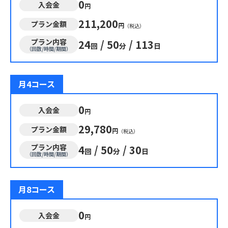
0
入会金
円
211,200
プラン金額
円
（税込）
プラン内容
24
/
50
/
113
回
分
日
（回数/時間/期間）
月4コース
0
入会金
円
29,780
プラン金額
円
（税込）
プラン内容
4
/
50
/
30
回
分
日
（回数/時間/期間）
月8コース
0
入会金
円