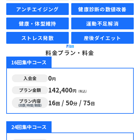
アンチエイジング
健康診断の数値改善
健康・体型維持
運動不足解消
ストレス発散
産後ダイエット
Plan
料金プラン・料金
16回集中コース
0
入会金
円
142,400
プラン金額
円
（税込）
プラン内容
16
/
50
/
75
回
分
日
（回数/時間/期間）
24回集中コース