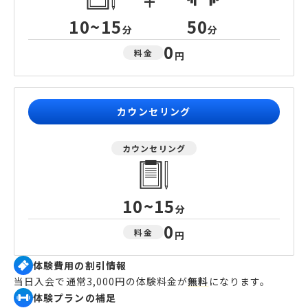
+
10~15
50
分
分
0
料金
円
カウンセリング
カウンセリング
10~15
分
0
料金
円
体験費用の割引情報
当日入会で通常3,000円の体験料金が
無料
になります。
体験プランの補足