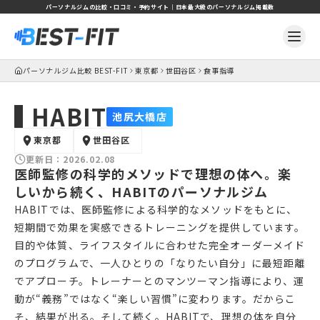
パーソナルジムの比較・口コミ・予約サイト｜日本最大級のパーソナルジム掲載数
パーソナルジム比較 BEST-FIT
東京都
世田谷区
食事指導
HABIT
池尻大橋店
東京都
世田谷区
更新日：
2026.02.08
医師監修の科学的メソッドで理想の体へ。楽
しいから続く、HABITのパーソナルジム
HABITでは、医師監修による科学的なメソッドをもとに、
短期間で効果を実感できるトレーニングを提供しています。
目的や体質、ライフスタイルに合わせた完全オーダーメイド
のプログラムで、一人ひとりの「なりたい自分」に最短距離
でアプローチ。トレーナーとのマンツーマン指導により、運
動が“義務”ではなく“楽しい習慣”に変わります。だからこ
そ、結果が出る。そして続く。HABITで、理想の体を自分