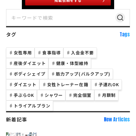
掲載依頼をする
タグ
Tags
♯
女性専用
♯
食事指導
♯
入会金不要
♯
産後ダイエット
♯
健康・体型維持
♯
ボディシェイプ
♯
筋力アップ(バルクアップ)
♯
ダイエット
♯
女性トレーナー在籍
♯
子連れOK
♯
手ぶらOK
♯
シャワー
♯
完全個室
♯
月額制
♯
トライアルプラン
新着記事
New Articles