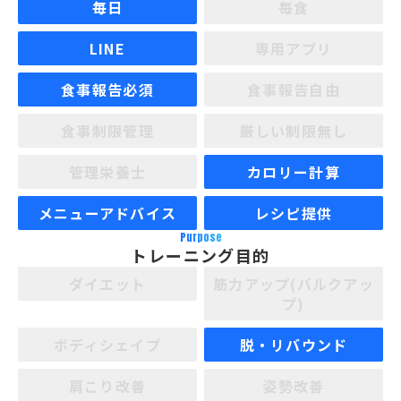
毎日
毎食
LINE
専用アプリ
食事報告必須
食事報告自由
食事制限管理
厳しい制限無し
管理栄養士
カロリー計算
メニューアドバイス
レシピ提供
Purpose
トレーニング目的
ダイエット
筋力アップ(バルクアッ
プ)
ボディシェイプ
脱・リバウンド
肩こり改善
姿勢改善