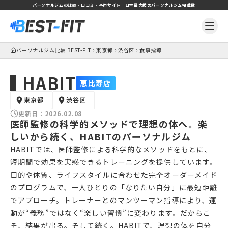
パーソナルジムの比較・口コミ・予約サイト｜日本最大級のパーソナルジム掲載数
パーソナルジム比較 BEST-FIT
東京都
渋谷区
食事指導
HABIT
恵比寿店
東京都
渋谷区
更新日：
2026.02.08
医師監修の科学的メソッドで理想の体へ。楽
しいから続く、HABITのパーソナルジム
HABITでは、医師監修による科学的なメソッドをもとに、
短期間で効果を実感できるトレーニングを提供しています。
目的や体質、ライフスタイルに合わせた完全オーダーメイド
のプログラムで、一人ひとりの「なりたい自分」に最短距離
でアプローチ。トレーナーとのマンツーマン指導により、運
動が“義務”ではなく“楽しい習慣”に変わります。だからこ
そ、結果が出る。そして続く。HABITで、理想の体を自分