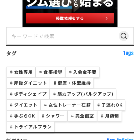
掲載依頼をする
タグ
Tags
♯
女性専用
♯
食事指導
♯
入会金不要
♯
産後ダイエット
♯
健康・体型維持
♯
ボディシェイプ
♯
筋力アップ(バルクアップ)
♯
ダイエット
♯
女性トレーナー在籍
♯
子連れOK
♯
手ぶらOK
♯
シャワー
♯
完全個室
♯
月額制
♯
トライアルプラン