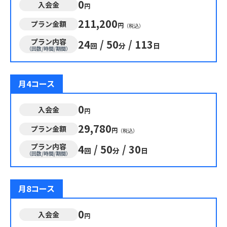
0
入会金
円
211,200
プラン金額
円
（税込）
プラン内容
24
/
50
/
113
回
分
日
（回数/時間/期間）
月4コース
0
入会金
円
29,780
プラン金額
円
（税込）
プラン内容
4
/
50
/
30
回
分
日
（回数/時間/期間）
月8コース
0
入会金
円