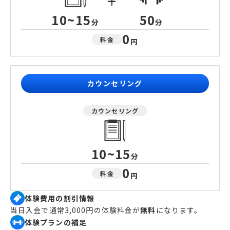
+
10~15
50
分
分
0
料金
円
カウンセリング
カウンセリング
10~15
分
0
料金
円
体験費用の割引情報
当日入会で通常3,000円の体験料金が
無料
になります。
体験プランの補足