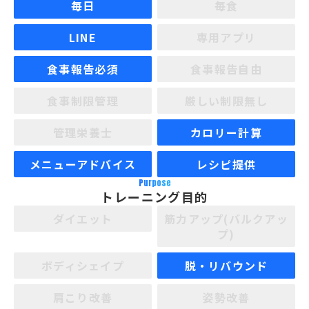
毎日
毎食
LINE
専用アプリ
食事報告必須
食事報告自由
食事制限管理
厳しい制限無し
管理栄養士
カロリー計算
メニューアドバイス
レシピ提供
Purpose
トレーニング目的
ダイエット
筋力アップ(バルクアッ
プ)
ボディシェイプ
脱・リバウンド
肩こり改善
姿勢改善