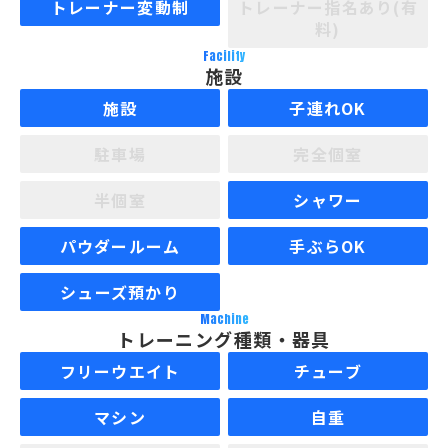
トレーナー変動制
トレーナー指名あり(有
料)
Facility
施設
施設
子連れOK
駐車場
完全個室
半個室
シャワー
パウダールーム
手ぶらOK
シューズ預かり
Machine
トレーニング種類・器具
フリーウエイト
チューブ
マシン
自重