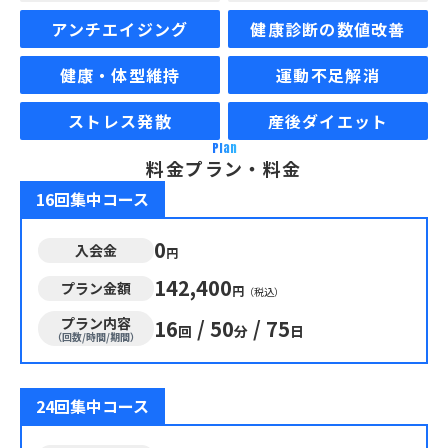
アンチエイジング
健康診断の数値改善
健康・体型維持
運動不足解消
ストレス発散
産後ダイエット
Plan
料金プラン・料金
16回集中コース
0
入会金
円
142,400
プラン金額
円
（税込）
プラン内容
16
/
50
/
75
回
分
日
（回数/時間/期間）
24回集中コース