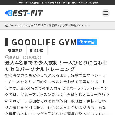
パーソナルジムの比較・口コミ・予約サイト｜日本最大級のパーソナルジム掲載数
パーソナルジム比較 BEST-FIT
東京都
渋谷区
産後ダイエット
GOODLIFE GYM
代々木店
東京都
渋谷区
更新日：
2026.02.08
最大4名までの少人数制！一人ひとりに合わせ
たセミパーソナルトレーニング
初心者の方でも安心して通えるよう、経験豊富なトレーナ
ーが一人ひとりの目的やレベルに合わせて丁寧にサポート
します。最大4名までの少人数制セミパーソナルトレーニン
グでは、グループレッスンのように全員同じメニューを行う
のではなく、参加者それぞれの体調・既往歴・目標に合わ
せた種目を個別に提供。仲間と励まし合いながらも、あな
た専用のトレーニングを受けられる環境が整っています。