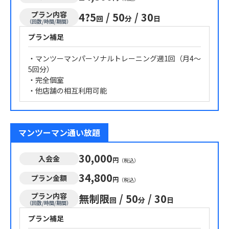
プラン内容
4?5
/
50
/
30
回
分
日
（回数/時間/期間）
プラン補足
・マンツーマンパーソナルトレーニング週1回（月4～
5回分）
・完全個室
・他店舗の相互利用可能
マンツーマン通い放題
30,000
入会金
円
（税込）
34,800
プラン金額
円
（税込）
プラン内容
無制限
/
50
/
30
回
分
日
（回数/時間/期間）
プラン補足