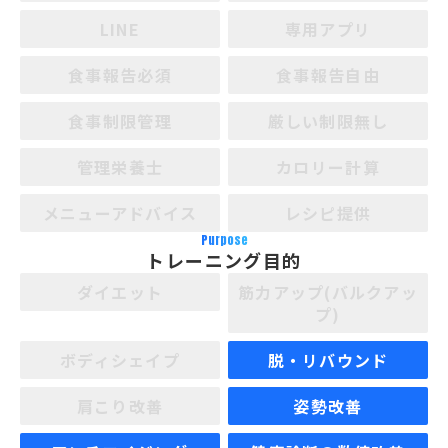
LINE
専用アプリ
食事報告必須
食事報告自由
食事制限管理
厳しい制限無し
管理栄養士
カロリー計算
メニューアドバイス
レシピ提供
Purpose
トレーニング目的
ダイエット
筋力アップ(バルクアッ
プ)
ボディシェイプ
脱・リバウンド
肩こり改善
姿勢改善