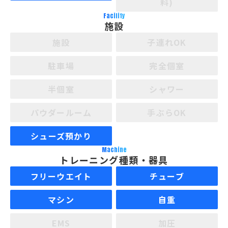
料)
Facility
施設
施設
子連れOK
駐車場
完全個室
半個室
シャワー
パウダールーム
手ぶらOK
シューズ預かり
Machine
トレーニング種類・器具
フリーウエイト
チューブ
マシン
自重
EMS
加圧