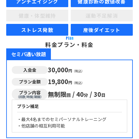
アンチエイジング
健康診断の数値改善
健康・体型維持
運動不足解消
ストレス発散
産後ダイエット
Plan
料金プラン・料金
セミパ通い放題
30,000
入会金
円
（税込）
19,800
プラン金額
円
（税込）
プラン内容
無制限
/
40
/
30
回
分
日
（回数/時間/期間）
プラン補足
・最大4名までのセミパーソナルトレーニング
・他店舗の相互利用可能