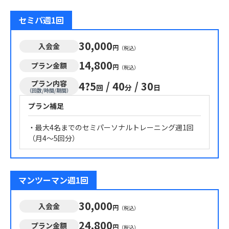
セミパ週1回
30,000
入会金
円
（税込）
14,800
プラン金額
円
（税込）
プラン内容
4?5
/
40
/
30
回
分
日
（回数/時間/期間）
プラン補足
・最大4名までのセミパーソナルトレーニング週1回
マンツーマン週1回
30,000
入会金
円
（税込）
24,800
プラン金額
円
（税込）