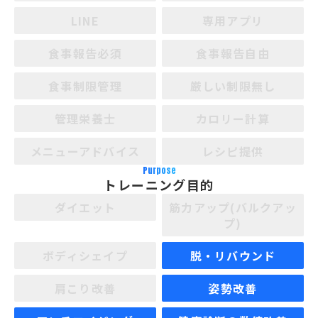
LINE
専用アプリ
食事報告必須
食事報告自由
食事制限管理
厳しい制限無し
管理栄養士
カロリー計算
メニューアドバイス
レシピ提供
Purpose
トレーニング目的
ダイエット
筋力アップ(バルクアッ
プ)
ボディシェイプ
脱・リバウンド
肩こり改善
姿勢改善