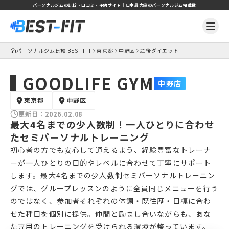
パーソナルジムの比較・口コミ・予約サイト｜日本最大級のパーソナルジム掲載数
パーソナルジム比較 BEST-FIT
東京都
中野区
産後ダイエット
GOODLIFE GYM
中野店
東京都
中野区
更新日：
2026.02.08
最大4名までの少人数制！一人ひとりに合わせ
たセミパーソナルトレーニング
初心者の方でも安心して通えるよう、経験豊富なトレーナ
ーが一人ひとりの目的やレベルに合わせて丁寧にサポート
します。最大4名までの少人数制セミパーソナルトレーニン
グでは、グループレッスンのように全員同じメニューを行う
のではなく、参加者それぞれの体調・既往歴・目標に合わ
せた種目を個別に提供。仲間と励まし合いながらも、あな
た専用のトレーニングを受けられる環境が整っています。