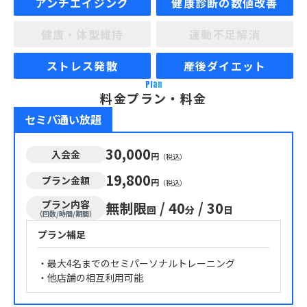
アンチエイジング
健康診断の数値改善
健康・体型維持
運動不足解消
ストレス発散
産後ダイエット
Plan
料金プラン・料金
セミパ通い放題
30,000
入会金
円
（税込）
19,800
プラン金額
円
（税込）
プラン内容
無制限
/
40
/
30
回
分
日
（回数/時間/期間）
プラン補足
・最大4名までのセミパーソナルトレーニング
・他店舗の相互利用可能