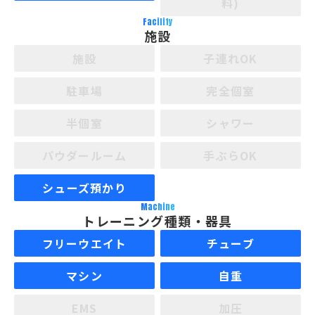
料)
Facility
施設
施設
子連れOK
駐車場
完全個室
半個室
シャワー
パウダールーム
手ぶらOK
シューズ預かり
Machine
トレーニング種類・器具
フリーウエイト
チューブ
マシン
自重
EMS
加圧