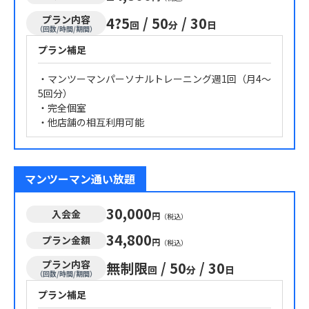
プラン内容
4?5
/
50
/
30
回
分
日
（回数/時間/期間）
プラン補足
・マンツーマンパーソナルトレーニング週1回（月4～
5回分）
・完全個室
・他店舗の相互利用可能
マンツーマン通い放題
30,000
入会金
円
（税込）
34,800
プラン金額
円
（税込）
プラン内容
無制限
/
50
/
30
回
分
日
（回数/時間/期間）
プラン補足