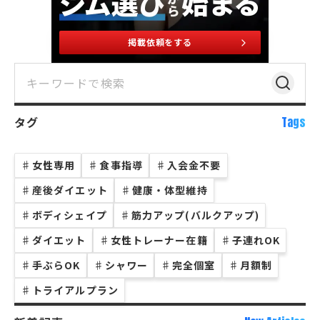
掲載依頼をする
タグ
Tags
♯
女性専用
♯
食事指導
♯
入会金不要
♯
産後ダイエット
♯
健康・体型維持
♯
ボディシェイプ
♯
筋力アップ(バルクアップ)
♯
ダイエット
♯
女性トレーナー在籍
♯
子連れOK
♯
手ぶらOK
♯
シャワー
♯
完全個室
♯
月額制
♯
トライアルプラン