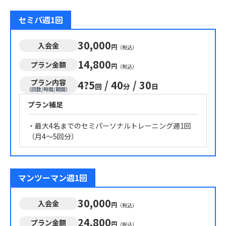
セミパ週1回
30,000
入会金
円
（税込）
14,800
プラン金額
円
（税込）
プラン内容
4?5
/
40
/
30
回
分
日
（回数/時間/期間）
プラン補足
・最大4名までのセミパーソナルトレーニング週1回
マンツーマン週1回
30,000
入会金
円
（税込）
24,800
プラン金額
円
（税込）