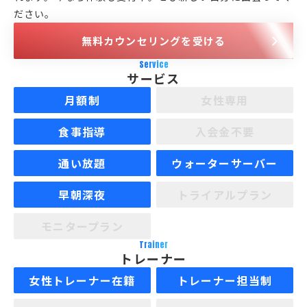
ださい。
無料カウンセリングを受ける
Service
サービス
月額制
女性専用
食事指導
入会金不要
通い放題
ウォーターサーバー
早朝深夜
トライアルプラン
モニタープラン
Trainer
トレーナー
女性トレーナー在籍
トレーナー担当制