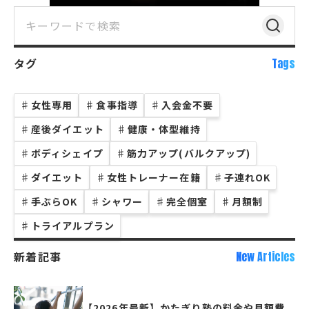
タグ
Tags
♯
女性専用
♯
食事指導
♯
入会金不要
♯
産後ダイエット
♯
健康・体型維持
♯
ボディシェイプ
♯
筋力アップ(バルクアップ)
♯
ダイエット
♯
女性トレーナー在籍
♯
子連れOK
♯
手ぶらOK
♯
シャワー
♯
完全個室
♯
月額制
♯
トライアルプラン
新着記事
New Articles
【2026年最新】かたぎり塾の料金や月額費