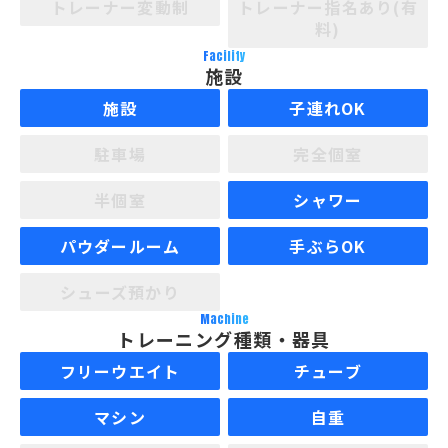
トレーナー変動制
トレーナー指名あり(有
料)
Facility
施設
施設
子連れOK
駐車場
完全個室
半個室
シャワー
パウダールーム
手ぶらOK
シューズ預かり
Machine
トレーニング種類・器具
フリーウエイト
チューブ
マシン
自重