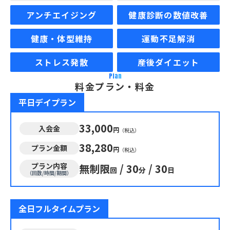
アンチエイジング
健康診断の数値改善
健康・体型維持
運動不足解消
ストレス発散
産後ダイエット
Plan
料金プラン・料金
平日デイプラン
33,000
入会金
円
（税込）
38,280
プラン金額
円
（税込）
プラン内容
無制限
/
30
/
30
回
分
日
（回数/時間/期間）
全日フルタイムプラン