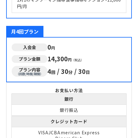
円/月
月4回プラン
0
入会金
円
14,300
プラン金額
円
（税込）
プラン内容
4
/
30
/
30
回
分
日
（回数/時間/期間）
お支払い方法
銀行
銀行振込
クレジットカード
VISA
JCB
American Express