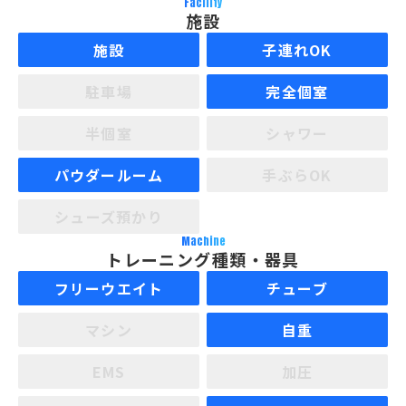
Facility
施設
施設
子連れOK
駐車場
完全個室
半個室
シャワー
パウダールーム
手ぶらOK
シューズ預かり
Machine
トレーニング種類・器具
フリーウエイト
チューブ
マシン
自重
EMS
加圧