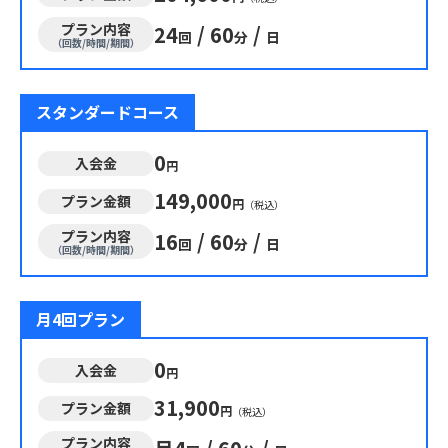
プラン内容
24
/
60
/
回
分
日
（回数/時間/期間）
スタンダードコース
0
入会金
円
149,000
プラン金額
円
（税込）
プラン内容
16
/
60
/
回
分
日
（回数/時間/期間）
月4回プラン
0
入会金
円
31,900
プラン金額
円
（税込）
プラン内容