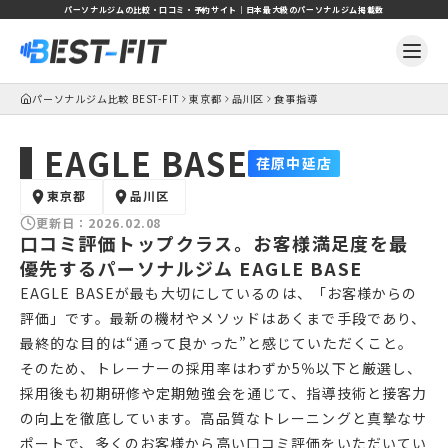
パーソナルジムの比較・口コミ・予約サイト｜日本最大級のパーソナルジム掲載数
パーソナルジム比較 BEST-FIT
東京都
品川区
食事指導
EAGLE BASE
荏原中延店
東京都
品川区
更新日：
2026.02.08
口コミ評価トップクラス。お客様満足度を最
優先するパーソナルジム EAGLE BASE
EAGLE BASEが最も大切にしているのは、「お客様からの
評価」です。最新の機材やメソッドはあくまで手段であり、
最終的な目的は“通って良かった”と感じていただくこと。
そのため、トレーナーの採用率はわずか5％以下と厳選し、
採用後も初期研修や定期勉強会を通じて、指導技術と接客力
の向上を徹底しています。高品質なトレーニングと真摯なサ
ポートで、多くのお客様から高い口コミ評価をいただいてい