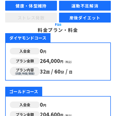
健康・体型維持
運動不足解消
ストレス発散
産後ダイエット
Plan
料金プラン・料金
ダイヤモンドコース
0
入会金
円
264,000
プラン金額
円
（税込）
プラン内容
32
/
60
/
回
分
日
（回数/時間/期間）
ゴールドコース
0
入会金
円
204,600
プラン金額
円
（税込）