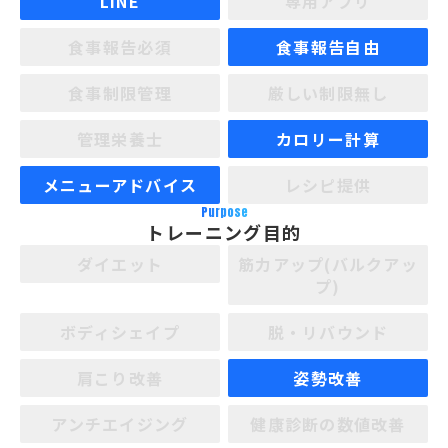
LINE
専用アプリ
食事報告必須
食事報告自由
食事制限管理
厳しい制限無し
管理栄養士
カロリー計算
メニューアドバイス
レシピ提供
Purpose
トレーニング目的
ダイエット
筋力アップ(バルクアッ
プ)
ボディシェイプ
脱・リバウンド
肩こり改善
姿勢改善
アンチエイジング
健康診断の数値改善