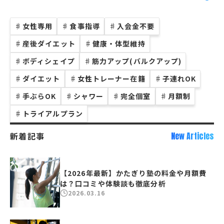
♯
女性専用
♯
食事指導
♯
入会金不要
♯
産後ダイエット
♯
健康・体型維持
♯
ボディシェイプ
♯
筋力アップ(バルクアップ)
♯
ダイエット
♯
女性トレーナー在籍
♯
子連れOK
♯
手ぶらOK
♯
シャワー
♯
完全個室
♯
月額制
♯
トライアルプラン
新着記事
New Articles
【2026年最新】かたぎり塾の料金や月額費
は？口コミや体験談も徹底分析
2026.03.16