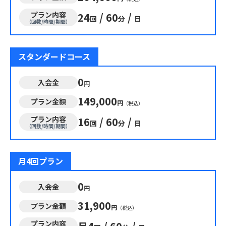
プラン内容
24
/
60
/
回
分
日
（回数/時間/期間）
スタンダードコース
0
入会金
円
149,000
プラン金額
円
（税込）
プラン内容
16
/
60
/
回
分
日
（回数/時間/期間）
月4回プラン
0
入会金
円
31,900
プラン金額
円
（税込）
プラン内容