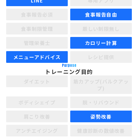
LINE
専用アプリ
食事報告必須
食事報告自由
食事制限管理
厳しい制限無し
管理栄養士
カロリー計算
メニューアドバイス
レシピ提供
Purpose
トレーニング目的
ダイエット
筋力アップ(バルクアッ
プ)
ボディシェイプ
脱・リバウンド
肩こり改善
姿勢改善
アンチエイジング
健康診断の数値改善