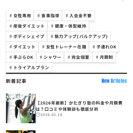
♯
女性専用
♯
食事指導
♯
入会金不要
♯
産後ダイエット
♯
健康・体型維持
♯
ボディシェイプ
♯
筋力アップ(バルクアップ)
♯
ダイエット
♯
女性トレーナー在籍
♯
子連れOK
♯
手ぶらOK
♯
シャワー
♯
完全個室
♯
月額制
♯
トライアルプラン
新着記事
New Articles
【2026年最新】かたぎり塾の料金や月額費
は？口コミや体験談も徹底分析
2026.03.16