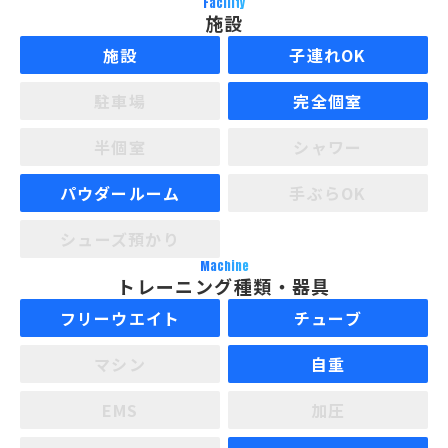
Facility
施設
施設
子連れOK
駐車場
完全個室
半個室
シャワー
パウダールーム
手ぶらOK
シューズ預かり
Machine
トレーニング種類・器具
フリーウエイト
チューブ
マシン
自重
EMS
加圧