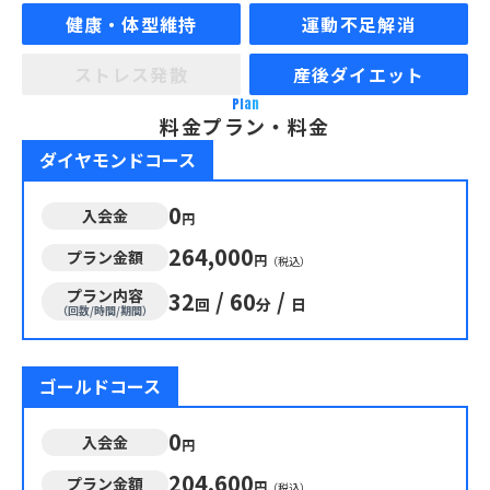
健康・体型維持
運動不足解消
ストレス発散
産後ダイエット
Plan
料金プラン・料金
ダイヤモンドコース
0
入会金
円
264,000
プラン金額
円
（税込）
プラン内容
32
/
60
/
回
分
日
（回数/時間/期間）
ゴールドコース
0
入会金
円
204,600
プラン金額
円
（税込）