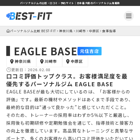
パーソナルジムの比較・口コミ・予約サイト｜日本最大級のパーソナルジム掲載数
パーソナルジム比較 BEST-FIT
神奈川県
川崎市
中原区
食事指導
EAGLE BASE
元住吉店
神奈川県
川崎市
中原区
更新日：
2026.02.08
口コミ評価トップクラス。お客様満足度を最
優先するパーソナルジム EAGLE BASE
EAGLE BASEが最も大切にしているのは、「お客様からの
評価」です。最新の機材やメソッドはあくまで手段であり、
最終的な目的は“通って良かった”と感じていただくこと。
そのため、トレーナーの採用率はわずか5％以下と厳選し、
採用後も初期研修や定期勉強会を通じて、指導技術と接客力
の向上を徹底しています。高品質なトレーニングと真摯なサ
ポートで、多くのお客様から高い口コミ評価をいただいてい