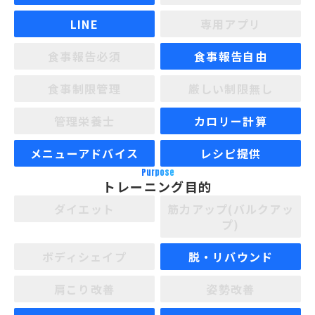
LINE
専用アプリ
食事報告必須
食事報告自由
食事制限管理
厳しい制限無し
管理栄養士
カロリー計算
メニューアドバイス
レシピ提供
Purpose
トレーニング目的
ダイエット
筋力アップ(バルクアッ
プ)
ボディシェイプ
脱・リバウンド
肩こり改善
姿勢改善