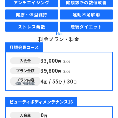
アンチエイジング
健康診断の数値改善
健康・体型維持
運動不足解消
ストレス発散
産後ダイエット
Plan
料金プラン・料金
月額会員コース
33,000
入会金
円
（税込）
39,800
プラン金額
円
（税込）
プラン内容
4
/
55
/
30
回
分
日
（回数/時間/期間）
ビューティボディメンテナンス16
0
入会金
円