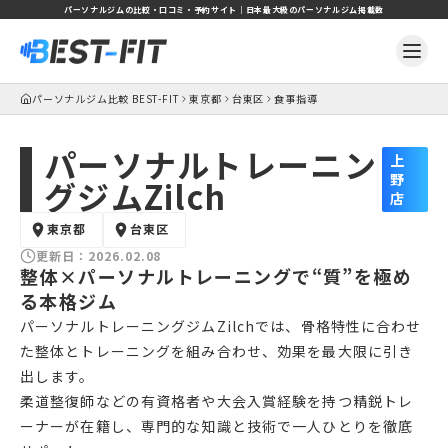
パーソナルジムの比較・口コミ・予約サイト｜日本最大級のパーソナルジム掲載数
パーソナルジム比較 BEST-FIT
東京都
台東区
食事指導
パーソナルトレーニン
上
野
グジムZilch
店
東京都
台東区
更新日：
2026.02.08
整体×パーソナルトレーニングで“質”を極め
る本格ジム
パーソナルトレーニングジムZilchでは、骨格特性に合わせ
た整体とトレーニングを組み合わせ、効果を最大限に引き
出します。
柔道整復師などの有資格者や大会入賞経験を持つ精鋭トレ
ーナーが在籍し、専門的な知識と技術で一人ひとりを徹底