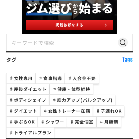
掲載依頼をする
タグ
Tags
♯
女性専用
♯
食事指導
♯
入会金不要
♯
産後ダイエット
♯
健康・体型維持
♯
ボディシェイプ
♯
筋力アップ(バルクアップ)
♯
ダイエット
♯
女性トレーナー在籍
♯
子連れOK
♯
手ぶらOK
♯
シャワー
♯
完全個室
♯
月額制
♯
トライアルプラン