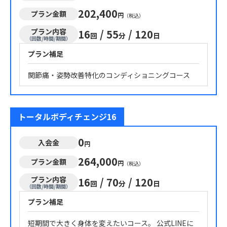
202,400
プラン金額
円
（税込）
プラン内容
16
/
55
/
120
回
分
日
（回数/時間/期間）
プラン補足
関節痛・姿勢改善特化のコンディショニングコース
トータルボディチェンジ16
0
入会金
円
264,000
プラン金額
円
（税込）
プラン内容
16
/
70
/
120
回
分
日
（回数/時間/期間）
プラン補足
短期間で大きく身体を変えたいコース。 公式LINEに