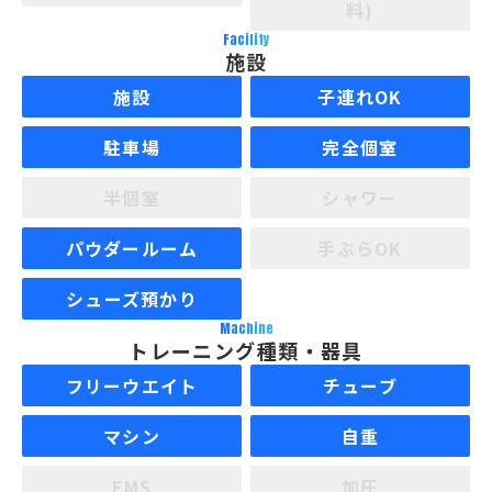
料)
Facility
施設
施設
子連れOK
駐車場
完全個室
半個室
シャワー
パウダールーム
手ぶらOK
シューズ預かり
Machine
トレーニング種類・器具
フリーウエイト
チューブ
マシン
自重
EMS
加圧