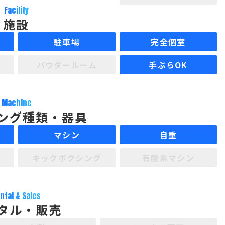
Facility
施設
駐車場
完全個室
パウダールーム
手ぶらOK
Machine
ング種類・器具
マシン
自重
キックボクシング
有酸素マシン
ntal & Sales
タル・販売