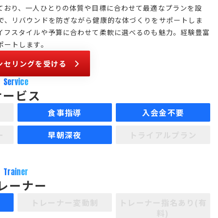
ており、一人ひとりの体質や目標に合わせて最適なプランを設
で、リバウンドを防ぎながら健康的な体づくりをサポートしま
イフスタイルや予算に合わせて柔軟に選べるのも魅力。経験豊富
ポートします。
ンセリングを受ける
Service
サービス
食事指導
入会金不要
ー
早朝深夜
トライアルプラン
Trainer
レーナー
制
トレーナー変動制
トレーナー指名あり(有
料)