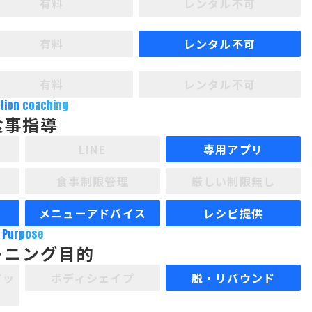
有料
レンタル不可
有料
レンタル不可
有料
レンタル不可
ition coaching
食事指導
LINE
専用アプリ
食事制限管理
厳しい制限無し
メニューアドバイス
レシピ提供
Purpose
ーニング目的
アッ
ボディシェイプ
脱・リバウンド