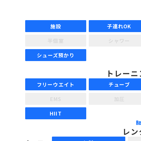
施設
子連れOK
半個室
シャワー
シューズ預かり
トレーニ
フリーウエイト
チューブ
EMS
加圧
HIIT
Re
レン