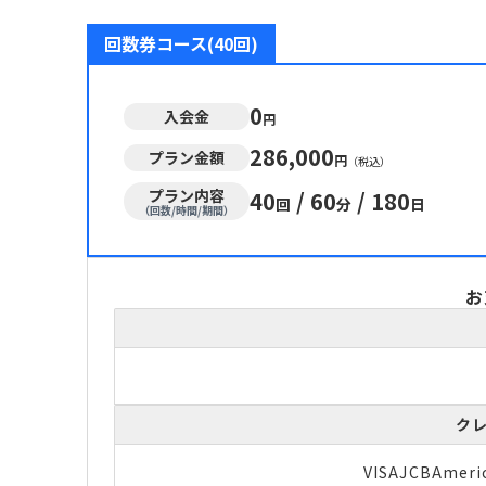
回数券コース(40回)
0
入会金
円
286,000
プラン金額
円
（税込）
プラン内容
40
/
60
/
180
回
分
日
（回数/時間/期間）
お
ク
VISA
JCB
Ameri