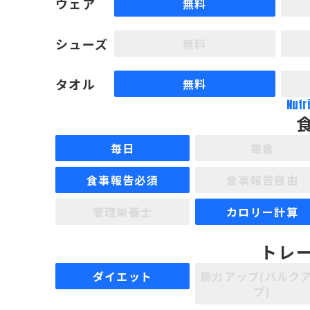
ウェア
無料
シューズ
無料
タオル
無料
Nutr
毎日
毎食
食事報告必須
食事報告自由
管理栄養士
カロリー計算
トレ
ダイエット
筋力アップ(バルク
プ)