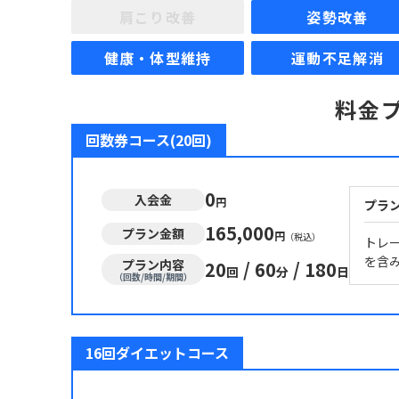
肩こり改善
姿勢改善
健康・体型維持
運動不足解消
料金
回数券コース(20回)
0
入会金
円
プラ
165,000
プラン金額
円
（税込）
トレ
を含
プラン内容
20
/
60
/
180
回
分
日
（回数/時間/期間）
16回ダイエットコース