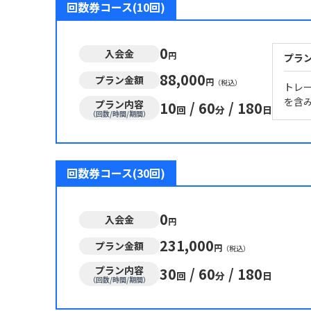
回数券コース(10回)
0
入会金
円
プラ
88,000
プラン金額
円
（税込）
トレ
を含
プラン内容
10
/
60
/
180
回
分
日
（回数/時間/期間）
回数券コース(30回)
0
入会金
円
231,000
プラン金額
円
（税込）
プラン内容
30
/
60
/
180
回
分
日
（回数/時間/期間）