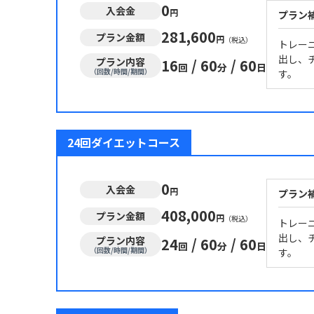
0
入会金
円
プラン
281,600
プラン金額
円
（税込）
トレー
出し、
プラン内容
16
/
60
/
60
回
分
日
（回数/時間/期間）
す。
24回ダイエットコース
0
入会金
円
プラン
408,000
プラン金額
円
（税込）
トレー
出し、
プラン内容
24
/
60
/
60
回
分
日
（回数/時間/期間）
す。