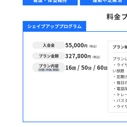
健康・体型維持
運動不足解消
料金
シェイプアッププログラム
55,000
入会金
円
（税込）
プラン
327,800
プラン金額
円
（税込）
プラン
・ライ
プラン内容
16
/
50
/
60
回
分
日
（回数/時間/期間）
い放題
・定期
・毎日
・電話
・トレ
・バス
・ライ