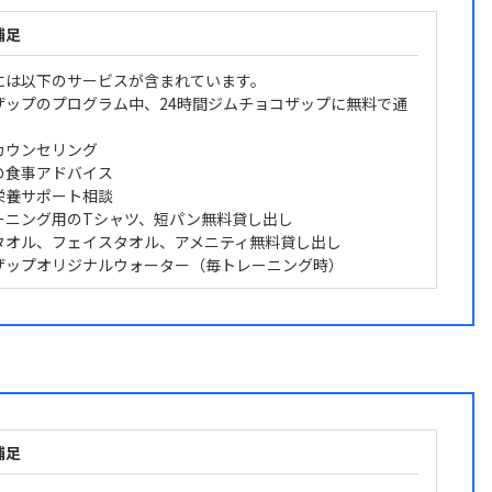
補足
には以下のサービスが含まれています。
ザップのプログラム中、24時間ジムチョコザップに無料で通
カウンセリング
の食事アドバイス
栄養サポート相談
ーニング用のTシャツ、短パン無料貸し出し
タオル、フェイスタオル、アメニティ無料貸し出し
ザップオリジナルウォーター（毎トレーニング時）
補足