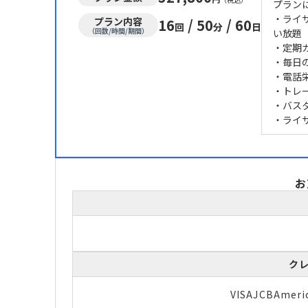
プラン
・ライ
プラン内容
16
/
50
/
60
回
分
日
（回数/時間/期間）
い放題
・定期
・毎日
・電話
・トレ
・バス
・ライ
お
ク
VISA
JCB
Ameri