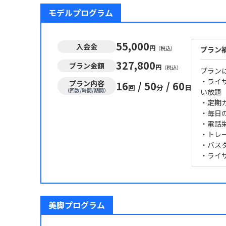
モデルプログラム
55,000
入会金
円
（税込）
プラン
327,800
プラン金額
円
（税込）
プラン
・ライ
プラン内容
16
/
50
/
60
回
分
日
（回数/時間/期間）
い放題
・定期
・毎日
・電話
・トレ
・バス
・ライ
美脚プログラム