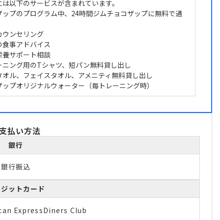
には以下のサービスが含まれています。
ザップのプログラム中、24時間ジムチョコザップに無料で通
カウンセリング
の食事アドバイス
栄養サポート相談
ーニング用のTシャツ、短パン無料貸し出し
タオル、フェイスタオル、アメニティ無料貸し出し
ザップオリジナルウォーター（毎トレーニング時）
支払い方法
銀行
銀行振込
レジットカード
can Express
Diners Club