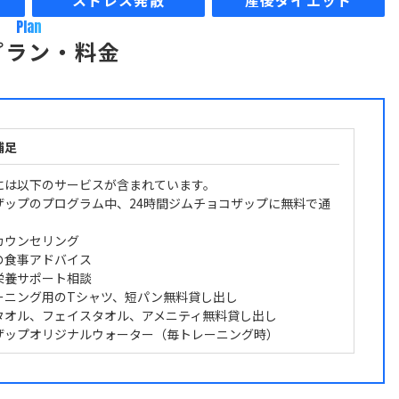
ストレス発散
産後ダイエット
Plan
プラン・料金
補足
には以下のサービスが含まれています。
ザップのプログラム中、24時間ジムチョコザップに無料で通
カウンセリング
の食事アドバイス
栄養サポート相談
ーニング用のTシャツ、短パン無料貸し出し
タオル、フェイスタオル、アメニティ無料貸し出し
ザップオリジナルウォーター（毎トレーニング時）