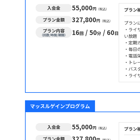
55,000
入会金
円
（税込）
プラン
327,800
プラン金額
円
（税込）
プラン
・ライ
プラン内容
16
/
50
/
60
回
分
日
（回数/時間/期間）
い放題
・定期
・毎日
・電話
・トレ
・バス
・ライ
マッスルゲインプログラム
55,000
入会金
円
（税込）
プラン
327,800
プラン金額
円
（税込）