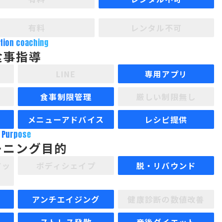
有料
レンタル不可
ition coaching
食事指導
LINE
専用アプリ
食事制限管理
厳しい制限無し
メニューアドバイス
レシピ提供
Purpose
ーニング目的
アッ
ボディシェイプ
脱・リバウンド
アンチエイジング
健康診断の数値改善