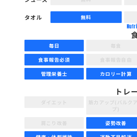
タオル
無料
Nutr
毎日
毎食
食事報告必須
食事報告自由
管理栄養士
カロリー計算
トレ
ダイエット
筋力アップ(バルク
プ)
肩こり改善
姿勢改善