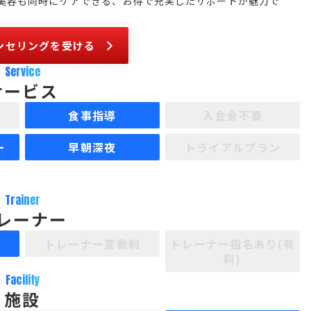
美容も同時にケアできる、お得で充実したサポートが魅力で
ンセリングを受ける
Service
サービス
食事指導
入会金不要
ー
早朝深夜
トライアルプラン
Trainer
レーナー
制
トレーナー変動制
トレーナー指名あり(有
料)
Facility
施設