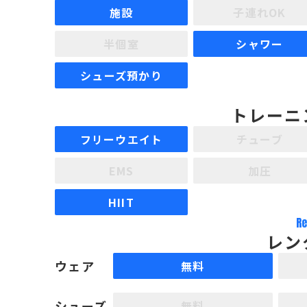
施設
子連れOK
半個室
シャワー
シューズ預かり
トレーニ
フリーウエイト
チューブ
EMS
加圧
HIIT
Re
レン
ウェア
無料
シューズ
無料