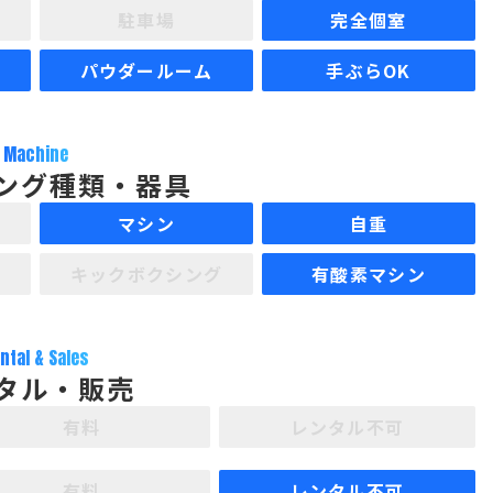
駐車場
完全個室
パウダールーム
手ぶらOK
Machine
ング種類・器具
マシン
自重
キックボクシング
有酸素マシン
ntal & Sales
タル・販売
有料
レンタル不可
有料
レンタル不可