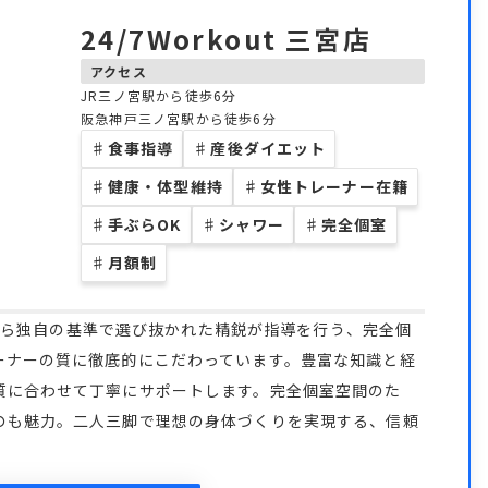
24/7Workout 三宮店
アクセス
JR三ノ宮駅から徒歩6分
阪急神戸三ノ宮駅から徒歩6分
♯
食事指導
♯
産後ダイエット
♯
健康・体型維持
♯
女性トレーナー在籍
♯
手ぶらOK
♯
シャワー
♯
完全個室
♯
月額制
の中から独自の基準で選び抜かれた精鋭が指導を行う、完全個
ーナーの質に徹底的にこだわっています。豊富な知識と経
質に合わせて丁寧にサポートします。完全個室空間のた
のも魅力。二人三脚で理想の身体づくりを実現する、信頼