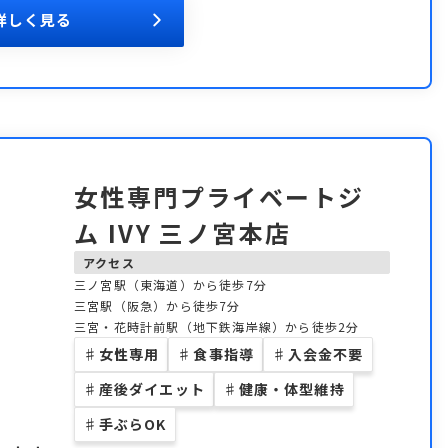
詳しく見る
女性専門プライベートジ
ム IVY 三ノ宮本店
アクセス
三ノ宮駅（東海道）から徒歩7分
三宮駅（阪急）から徒歩7分
三宮・花時計前駅（地下鉄海岸線）から徒歩2分
♯
女性専用
♯
食事指導
♯
入会金不要
♯
産後ダイエット
♯
健康・体型維持
♯
手ぶらOK