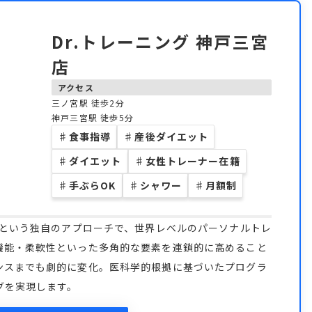
Dr.トレーニング 神戸三宮
店
アクセス
三ノ宮駅 徒歩2分
神戸三宮駅 徒歩5分
♯
食事指導
♯
産後ダイエット
♯
ダイエット
♯
女性トレーナー在籍
♯
手ぶらOK
♯
シャワー
♯
月額制
」という独自のアプローチで、世界レベルのパーソナルトレ
機能・柔軟性といった多角的な要素を連鎖的に高めること
ンスまでも劇的に変化。医科学的根拠に基づいたプログラ
グを実現します。