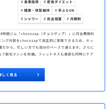
♯
食事指導
♯
産後ダイエット
♯
健康・体型維持
♯
手ぶらOK
♯
シャワー
♯
完全個室
♯
月額制
4時間ジム「chocozap（チョコザップ）」に月会費無料
ニング内容をchocozapで自主的に実践できるため、セッ
営業だから、忙しい方でも自分のペースで通えます。さらに
ルフ脱毛マシンを完備。フィットネスも美容も同時にケア
詳しく見る