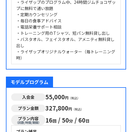
・ライザップのプログラム中、24時間ジムチョコザッ
プに無料で通い放題
・定期カウンセリング
・毎日の食事アドバイス
・電話栄養サポート相談
・トレーニング用のTシャツ、短パン無料貸し出し
・バスタオル、フェイスタオル、アメニティ無料貸し
出し
・ライザップオリジナルウォーター（毎トレーニング
時）
モデルプログラム
55,000
入会金
円
（税込）
327,800
プラン金額
円
（税込）
プラン内容
16
/
50
/
60
回
分
日
（回数/時間/期間）
プラン補足