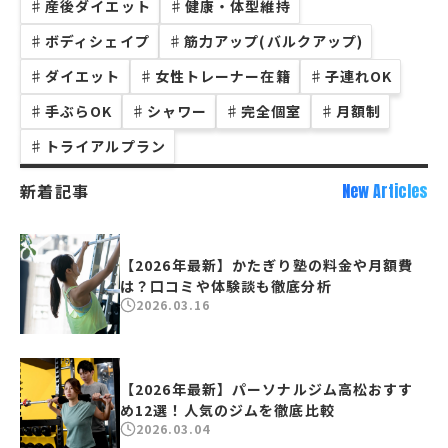
♯
産後ダイエット
♯
健康・体型維持
♯
ボディシェイプ
♯
筋力アップ(バルクアップ)
♯
ダイエット
♯
女性トレーナー在籍
♯
子連れOK
♯
手ぶらOK
♯
シャワー
♯
完全個室
♯
月額制
♯
トライアルプラン
新着記事
New Articles
【2026年最新】かたぎり塾の料金や月額費
は？口コミや体験談も徹底分析
2026.03.16
【2026年最新】パーソナルジム高松おすす
め12選！人気のジムを徹底比較
2026.03.04