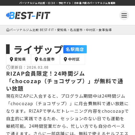
パーソナルジムの比較・口コミ・予約サイト｜日本最大級のパーソナルジム掲載数
パーソナルジム比較 BEST-FIT
愛知県
名古屋市
中村区
食事指導
ライザップ
名駅南店
愛知県
名古屋市
中村区
更新日：
2026.02.08
RIZAP会員限定！24時間ジム
「chocozap（チョコザップ）」が無料で通
い放題
現在RIZAPに入会すると、プログラム期間中は24時間ジム
「chocozap（チョコザップ）」に月会費無料で通い放題に
なります。RIZAPで学んだトレーニング内容をchocozapで
自主的に実践できるため、セッションのない日でも運動を
継続可能。24時間営業だから、忙しい方でも自分のペース
で通えます。さらに一部店舗には、無料で使えるセルフエス