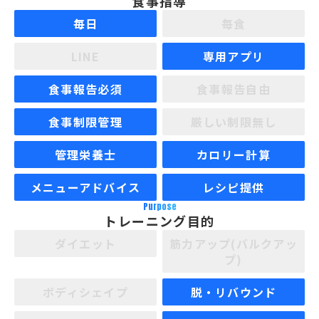
食事指導
毎日
毎食
LINE
専用アプリ
食事報告必須
食事報告自由
食事制限管理
厳しい制限無し
管理栄養士
カロリー計算
メニューアドバイス
レシピ提供
Purpose
トレーニング目的
ダイエット
筋力アップ(バルクアッ
プ)
ボディシェイプ
脱・リバウンド