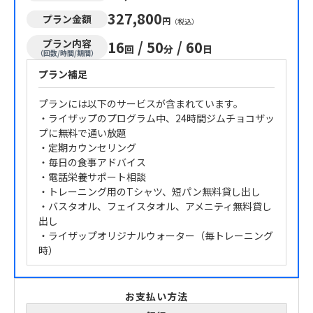
327,800
プラン金額
円
（税込）
プラン内容
16
/
50
/
60
回
分
日
（回数/時間/期間）
プラン補足
プランには以下のサービスが含まれています。
・ライザップのプログラム中、24時間ジムチョコザッ
プに無料で通い放題
・定期カウンセリング
・毎日の食事アドバイス
・電話栄養サポート相談
・トレーニング用のTシャツ、短パン無料貸し出し
・バスタオル、フェイスタオル、アメニティ無料貸し
出し
・ライザップオリジナルウォーター（毎トレーニング
時）
お支払い方法