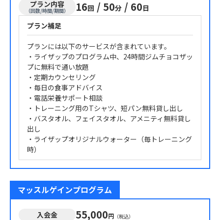
プラン内容
16
/
50
/
60
回
分
日
（回数/時間/期間）
プラン補足
プランには以下のサービスが含まれています。
・ライザップのプログラム中、24時間ジムチョコザッ
プに無料で通い放題
・定期カウンセリング
・毎日の食事アドバイス
・電話栄養サポート相談
・トレーニング用のTシャツ、短パン無料貸し出し
・バスタオル、フェイスタオル、アメニティ無料貸し
出し
・ライザップオリジナルウォーター（毎トレーニング
時）
マッスルゲインプログラム
55,000
入会金
円
（税込）