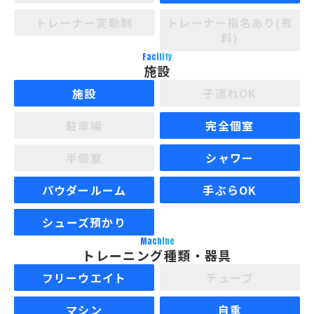
トレーナー変動制
トレーナー指名あり(有
料)
Facility
施設
施設
子連れOK
駐車場
完全個室
半個室
シャワー
パウダールーム
手ぶらOK
シューズ預かり
Machine
トレーニング種類・器具
フリーウエイト
チューブ
マシン
自重