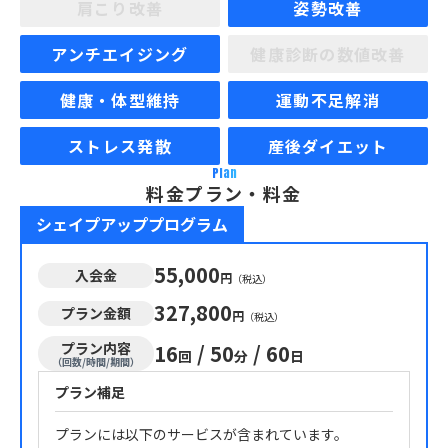
肩こり改善
姿勢改善
アンチエイジング
健康診断の数値改善
健康・体型維持
運動不足解消
ストレス発散
産後ダイエット
Plan
料金プラン・料金
シェイプアッププログラム
55,000
入会金
円
（税込）
327,800
プラン金額
円
（税込）
プラン内容
16
/
50
/
60
回
分
日
（回数/時間/期間）
プラン補足
プランには以下のサービスが含まれています。