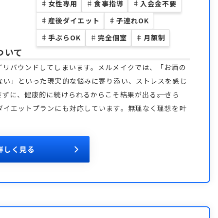
♯
女性専用
♯
食事指導
♯
入会金不要
♯
産後ダイエット
♯
子連れOK
♯
手ぶらOK
♯
完全個室
♯
月額制
ついて
ずリバウンドしてしまいます。メルメイクでは、「お酒の
ない」といった現実的な悩みに寄り添い、ストレスを感じ
ずに、健康的に続けられるからこそ結果が出る――。さら
ダイエットプランにも対応しています。無理なく理想を叶
詳しく見る