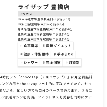
ライザップ 豊橋店
アクセス
JR東海道本線豊橋駅東口から徒歩6分
JR飯田線豊橋駅東口から徒歩6分
名鉄名古屋本線豊橋駅東口から徒歩6分
豊橋鉄道渥美線新豊橋駅から徒歩6分
豊橋鉄道東田本線駅前駅から徒歩6分
♯
食事指導
♯
産後ダイエット
♯
健康・体型維持
♯
手ぶらOK
♯
シャワー
♯
完全個室
♯
月額制
4時間ジム「chocozap（チョコザップ）」に月会費無料
ニング内容をchocozapで自主的に実践できるため、セッ
営業だから、忙しい方でも自分のペースで通えます。さらに
ルフ脱毛マシンを完備。フィットネスも美容も同時にケア