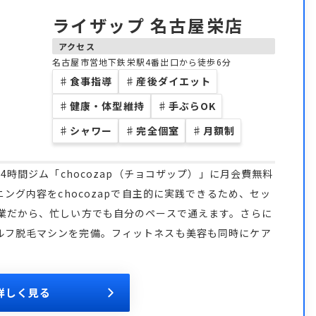
ライザップ 名古屋栄店
アクセス
名古屋市営地下鉄栄駅4番出口から徒歩6分
♯
食事指導
♯
産後ダイエット
♯
健康・体型維持
♯
手ぶらOK
♯
シャワー
♯
完全個室
♯
月額制
4時間ジム「chocozap（チョコザップ）」に月会費無料
ニング内容をchocozapで自主的に実践できるため、セッ
営業だから、忙しい方でも自分のペースで通えます。さらに
ルフ脱毛マシンを完備。フィットネスも美容も同時にケア
詳しく見る