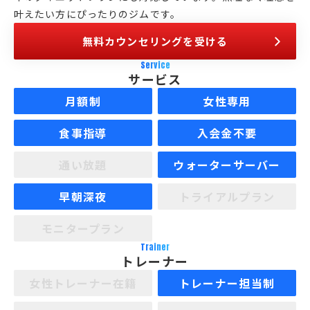
叶えたい方にぴったりのジムです。
無料カウンセリングを受ける
Service
サービス
月額制
女性専用
食事指導
入会金不要
通い放題
ウォーターサーバー
早朝深夜
トライアルプラン
モニタープラン
Trainer
トレーナー
女性トレーナー在籍
トレーナー担当制