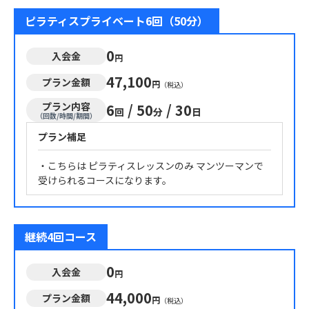
ピラティスプライベート6回（50分）
0
入会金
円
47,100
プラン金額
円
（税込）
プラン内容
6
/
50
/
30
回
分
日
（回数/時間/期間）
プラン補足
・こちらは ピラティスレッスンのみ マンツーマンで
受けられるコースになります。
継続4回コース
0
入会金
円
44,000
プラン金額
円
（税込）