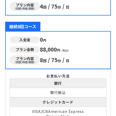
プラン内容
4
/
75
/
回
分
日
（回数/時間/期間）
継続8回コース
0
入会金
円
88,000
プラン金額
円
（税込）
プラン内容
8
/
75
/
回
分
日
（回数/時間/期間）
お支払い方法
銀行
銀行振込
クレジットカード
VISA
JCB
American Express