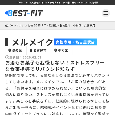
パーソナルジムの比較・口コミ・予約サイト｜日本最大級のパーソナルジム掲載数
パーソナルジム比較 BEST-FIT
愛知県
名古屋市
中村区
女性専用
メルメイク
女性専用・名古屋駅店
愛知県
名古屋市
中村区
更新日：
2026.02.08
お酒もお菓子も我慢しない！ストレスフリー
な食事指導でリバウンド知らず
短期間で痩せても、我慢だらけの食事法では必ずリバウンド
してしまいます。メルメイクでは、「お酒の付き合いがあ
る」「お菓子を完全にはやめられない」といった現実的な
悩みに寄り添い、ストレスを感じにくい食事指導を行ってい
ます。楽しみを手放さずに、健康的に続けられるからこそ結
果が出る――。さらに、結婚式やイベントなどに向けた短期集
中のダイエットプランにも対応しています。無理なく理想を