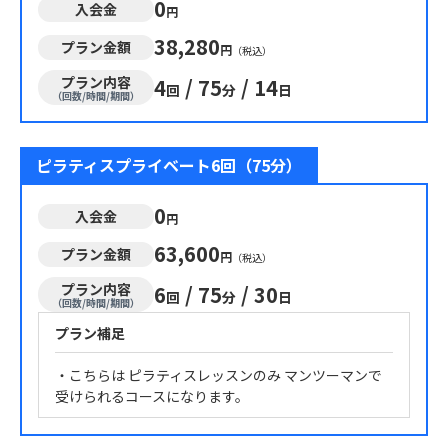
0
入会金
円
38,280
プラン金額
円
（税込）
プラン内容
4
/
75
/
14
回
分
日
（回数/時間/期間）
ピラティスプライベート6回（75分）
0
入会金
円
63,600
プラン金額
円
（税込）
プラン内容
6
/
75
/
30
回
分
日
（回数/時間/期間）
プラン補足
・こちらは ピラティスレッスンのみ マンツーマンで
受けられるコースになります。