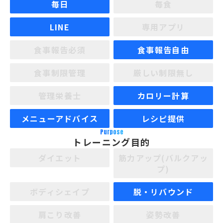
毎日
毎食
LINE
専用アプリ
食事報告必須
食事報告自由
食事制限管理
厳しい制限無し
管理栄養士
カロリー計算
メニューアドバイス
レシピ提供
Purpose
トレーニング目的
ダイエット
筋力アップ(バルクアッ
プ)
ボディシェイプ
脱・リバウンド
肩こり改善
姿勢改善