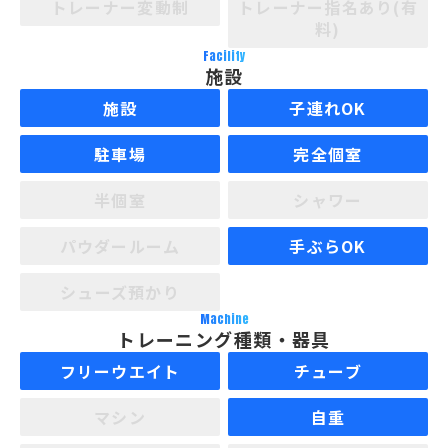
トレーナー変動制
トレーナー指名あり(有
料)
Facility
施設
施設
子連れOK
駐車場
完全個室
半個室
シャワー
パウダールーム
手ぶらOK
シューズ預かり
Machine
トレーニング種類・器具
フリーウエイト
チューブ
マシン
自重