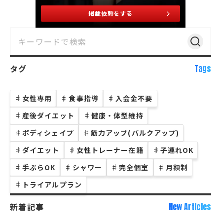
掲載依頼をする
タグ
Tags
♯
女性専用
♯
食事指導
♯
入会金不要
♯
産後ダイエット
♯
健康・体型維持
♯
ボディシェイプ
♯
筋力アップ(バルクアップ)
♯
ダイエット
♯
女性トレーナー在籍
♯
子連れOK
♯
手ぶらOK
♯
シャワー
♯
完全個室
♯
月額制
♯
トライアルプラン
新着記事
New Articles