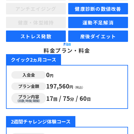
アンチエイジング
健康診断の数値改善
健康・体型維持
運動不足解消
ストレス発散
産後ダイエット
Plan
料金プラン・料金
クイック2ヵ月コース
0
入会金
円
197,560
プラン金額
円
（税込）
プラン内容
17
/
75
/
60
回
分
日
（回数/時間/期間）
2週間チャレンジ体験コース