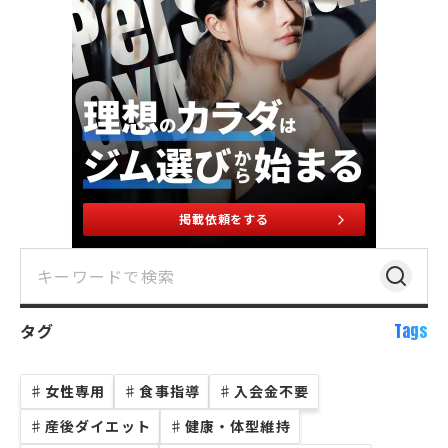
掲載依頼をする
タグ
Tags
♯
女性専用
♯
食事指導
♯
入会金不要
♯
産後ダイエット
♯
健康・体型維持