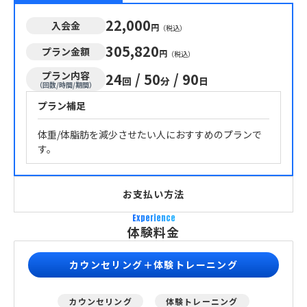
22,000
入会金
円
（税込）
305,820
プラン金額
円
（税込）
プラン内容
24
/
50
/
90
回
分
日
（回数/時間/期間）
プラン補足
体重/体脂肪を減少させたい人におすすめのプランで
す。
お支払い方法
Experience
体験料金
カウンセリング＋体験トレーニング
カウンセリング
体験トレーニング