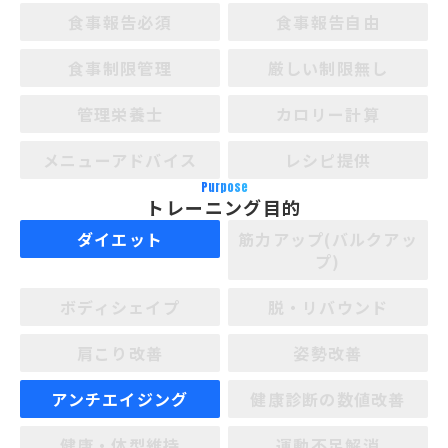
食事報告必須
食事報告自由
食事制限管理
厳しい制限無し
管理栄養士
カロリー計算
メニューアドバイス
レシピ提供
Purpose
トレーニング目的
ダイエット
筋力アップ(バルクアッ
プ)
ボディシェイプ
脱・リバウンド
肩こり改善
姿勢改善
アンチエイジング
健康診断の数値改善
健康・体型維持
運動不足解消