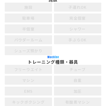
施設
子連れOK
駐車場
完全個室
半個室
シャワー
パウダールーム
手ぶらOK
シューズ預かり
Machine
トレーニング種類・器具
フリーウエイト
チューブ
マシン
自重
EMS
加圧
キックボクシング
有酸素マシン