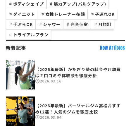
♯
ボディシェイプ
♯
筋力アップ(バルクアップ)
♯
ダイエット
♯
女性トレーナー在籍
♯
子連れOK
♯
手ぶらOK
♯
シャワー
♯
完全個室
♯
月額制
♯
トライアルプラン
新着記事
New Articles
【2026年最新】かたぎり塾の料金や月額費
は？口コミや体験談も徹底分析
2026.03.16
【2026年最新】パーソナルジム高松おすす
め12選！人気のジムを徹底比較
2026.03.04