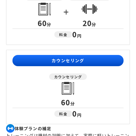
+
60
20
分
分
0
料金
円
カウンセリング
カウンセリング
60
分
0
料金
円
体験プランの補足
トレーニングは機材の説明に加えて、実際に軽いトレーニン