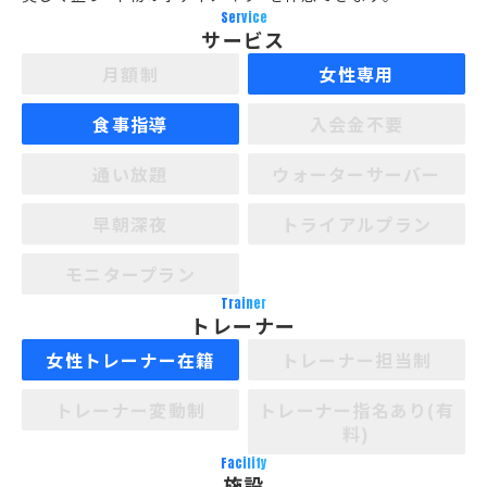
Service
サービス
月額制
女性専用
食事指導
入会金不要
通い放題
ウォーターサーバー
早朝深夜
トライアルプラン
モニタープラン
Trainer
トレーナー
女性トレーナー在籍
トレーナー担当制
トレーナー変動制
トレーナー指名あり(有
料)
Facility
施設