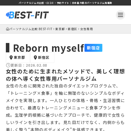
パーソナルジムの比較・口コミ・予約サイト｜日本最大級のパーソナルジム掲載数
パーソナルジム比較 BEST-FIT
東京都
新宿区
女性専用
Reborn myself
新宿店
東京都
新宿区
更新日：
2026.02.08
女性のために生まれたメソッドで、美しく理想
の体へ導く女性専用パーソナルジム
女性のために開発された独自のダイエットプログラムで、
「トレーニング×食事」を軸に無理のないシンプルなボディ
メイクを実現します。一人ひとりの体格・骨格・生活習慣に
合わせて、最適なトレーニングメニューと食事プランを作
成。生理学的根拠に基づいたアプローチで、健康的で女性ら
しいラインを引き出します。見た目だけでなく、内側からも
美しく整う“本物のボディメイク”を体感できます。