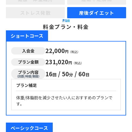
ストレス発散
産後ダイエット
Plan
料金プラン・料金
ショートコース
22,000
入会金
円
（税込）
231,020
プラン金額
円
（税込）
プラン内容
16
/
50
/
60
回
分
日
（回数/時間/期間）
プラン補足
体重/体脂肪を減少させたい人におすすめのプランで
す。
ベーシックコース