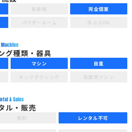
駐車場
完全個室
パウダールーム
手ぶらOK
Machine
ング種類・器具
マシン
自重
キックボクシング
有酸素マシン
ntal & Sales
タル・販売
有料
レンタル不可