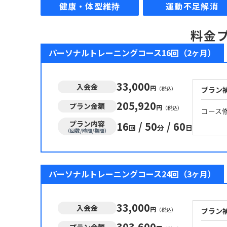
健康・体型維持
運動不足解消
料金
パーソナルトレーニングコース16回（2ヶ月）
33,000
入会金
円
（税込）
プラン
205,920
プラン金額
円
（税込）
コース
プラン内容
16
/
50
/
60
回
分
日
（回数/時間/期間）
パーソナルトレーニングコース24回（3ヶ月）
33,000
入会金
円
（税込）
プラン
303,600
プラン金額