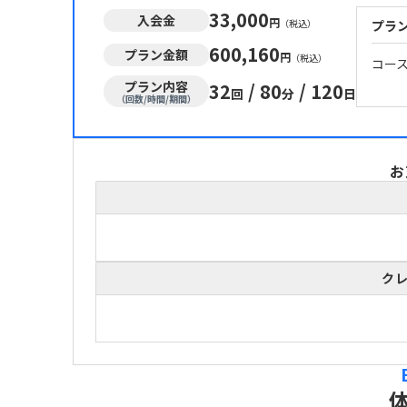
33,000
入会金
円
（税込）
プラ
600,160
プラン金額
円
（税込）
コー
プラン内容
32
/
80
/
120
回
分
日
（回数/時間/期間）
お
ク