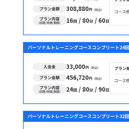
308,880
プラン金額
円
（税込）
コース
プラン内容
16
/
80
/
60
回
分
日
（回数/時間/期間）
パーソナルトレーニングコースコンプリート24回
33,000
入会金
円
（税込）
プラン
456,720
プラン金額
円
（税込）
コース
プラン内容
24
/
80
/
90
回
分
日
（回数/時間/期間）
パーソナルトレーニングコースコンプリート32回