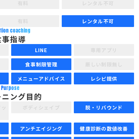
有料
レンタル不可
有料
レンタル不可
ition coaching
食事指導
LINE
専用アプリ
食事制限管理
厳しい制限無し
メニューアドバイス
レシピ提供
Purpose
ーニング目的
アッ
ボディシェイプ
脱・リバウンド
アンチエイジング
健康診断の数値改善