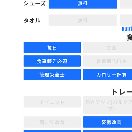
シューズ
無料
タオル
無料
Nutr
毎日
毎食
食事報告必須
食事報告自由
管理栄養士
カロリー計算
トレ
ダイエット
筋力アップ(バルク
プ)
肩こり改善
姿勢改善