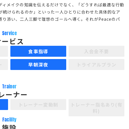
ディメイクの知識を伝えるだけでなく、「どうすれば最適な行動
が続けられるのか」といった一人ひとりに合わせた具体的なア
り添い、二人三脚で理想のゴールへ導く。それがPeaceのパ
Service
サービス
食事指導
入会金不要
ー
早朝深夜
トライアルプラン
Trainer
レーナー
制
トレーナー変動制
トレーナー指名あり(有
料)
Facility
施設