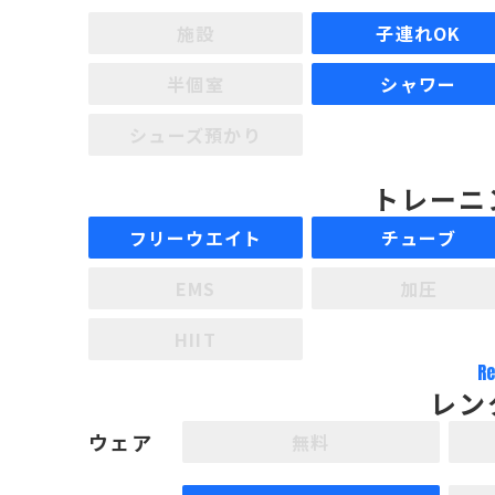
施設
子連れOK
半個室
シャワー
シューズ預かり
トレーニ
フリーウエイト
チューブ
EMS
加圧
HIIT
Re
レン
ウェア
無料