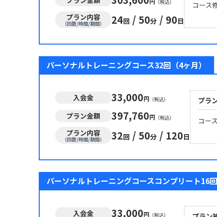
円
（税込）
コース
プラン内容
24
/
50
/
90
回
分
日
（回数/時間/期間）
パーソナルトレーニングコース32回（4ヶ月）
33,000
入会金
円
（税込）
プラ
397,760
プラン金額
円
（税込）
コー
プラン内容
32
/
50
/
120
回
分
日
（回数/時間/期間）
パーソナルトレーニングコースコンプリート16回
33,000
入会金
円
（税込）
プラン