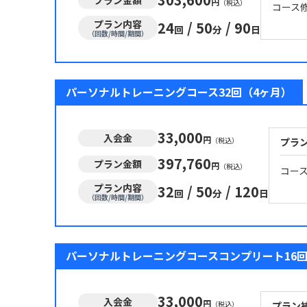
円
（税込）
コース
プラン内容
24
/
50
/
90
回
分
日
（回数/時間/期間）
パーソナルトレーニングコース32回（4ヶ月）
33,000
入会金
円
（税込）
プラ
397,760
プラン金額
円
（税込）
コー
プラン内容
32
/
50
/
120
回
分
日
（回数/時間/期間）
パーソナルトレーニングコースコンプリート16回
33,000
入会金
円
（税込）
プラン