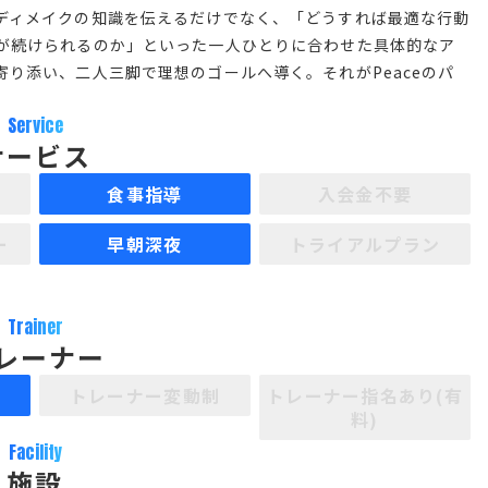
ディメイクの知識を伝えるだけでなく、「どうすれば最適な行動
が続けられるのか」といった一人ひとりに合わせた具体的なア
り添い、二人三脚で理想のゴールへ導く。それがPeaceのパ
Service
サービス
食事指導
入会金不要
ー
早朝深夜
トライアルプラン
Trainer
レーナー
制
トレーナー変動制
トレーナー指名あり(有
料)
Facility
施設