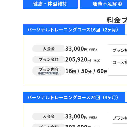
健康・体型維持
運動不足解消
料金
パーソナルトレーニングコース16回（2ヶ月）
33,000
入会金
円
（税込）
プラン
205,920
プラン金額
円
（税込）
コース
プラン内容
16
/
50
/
60
回
分
日
（回数/時間/期間）
パーソナルトレーニングコース24回（3ヶ月）
33,000
入会金
円
（税込）
プラン
303,600
プラン金額