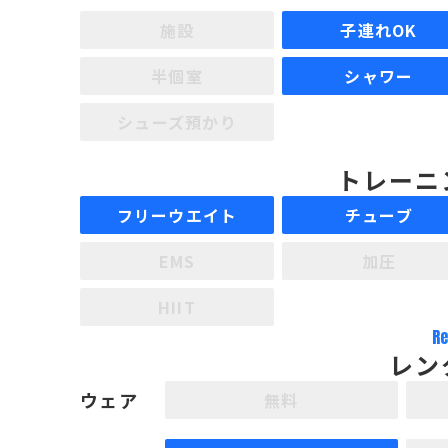
施設
子連れOK
半個室
シャワー
シューズ預かり
トレーニ
フリーウエイト
チューブ
EMS
加圧
HIIT
Re
レン
ウェア
無料