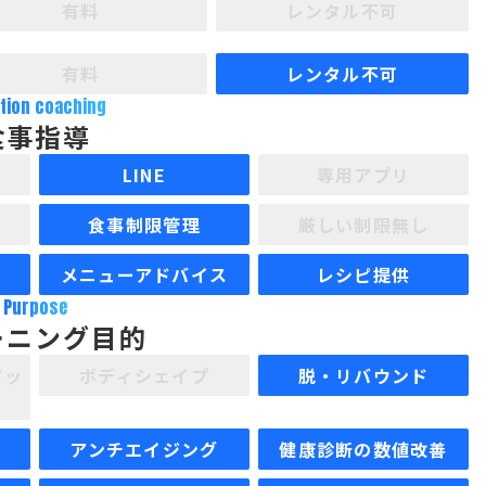
有料
レンタル不可
有料
レンタル不可
ition coaching
食事指導
LINE
専用アプリ
食事制限管理
厳しい制限無し
メニューアドバイス
レシピ提供
Purpose
ーニング目的
アッ
ボディシェイプ
脱・リバウンド
アンチエイジング
健康診断の数値改善