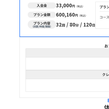
33,000
入会金
円
（税込）
プラ
600,160
プラン金額
円
（税込）
コー
プラン内容
32
/
80
/
120
回
分
日
（回数/時間/期間）
お
ク