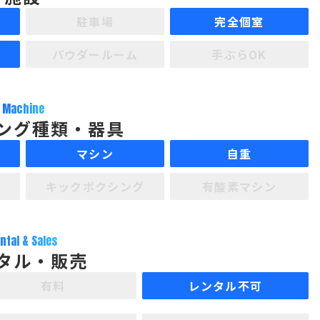
駐車場
完全個室
パウダールーム
手ぶらOK
Machine
ング種類・器具
マシン
自重
キックボクシング
有酸素マシン
ntal & Sales
タル・販売
有料
レンタル不可