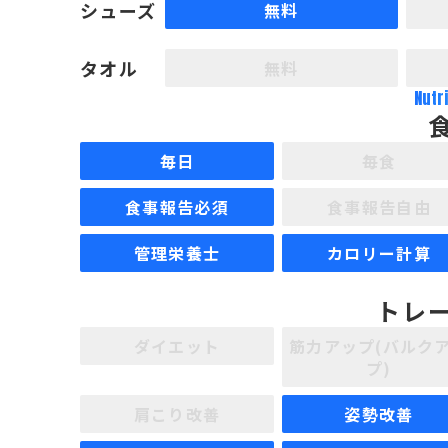
シューズ
無料
タオル
無料
Nutr
毎日
毎食
食事報告必須
食事報告自由
管理栄養士
カロリー計算
トレ
ダイエット
筋力アップ(バルク
プ)
肩こり改善
姿勢改善