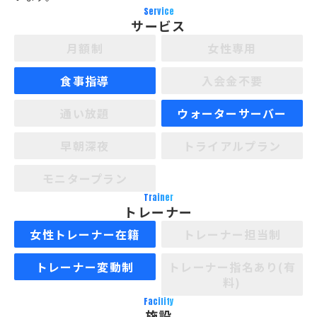
Service
サービス
月額制
女性専用
食事指導
入会金不要
通い放題
ウォーターサーバー
早朝深夜
トライアルプラン
モニタープラン
Trainer
トレーナー
女性トレーナー在籍
トレーナー担当制
トレーナー変動制
トレーナー指名あり(有
料)
Facility
施設