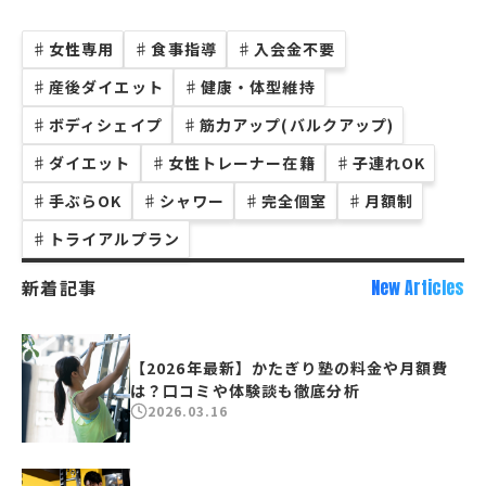
♯
女性専用
♯
食事指導
♯
入会金不要
♯
産後ダイエット
♯
健康・体型維持
♯
ボディシェイプ
♯
筋力アップ(バルクアップ)
♯
ダイエット
♯
女性トレーナー在籍
♯
子連れOK
♯
手ぶらOK
♯
シャワー
♯
完全個室
♯
月額制
♯
トライアルプラン
新着記事
New Articles
【2026年最新】かたぎり塾の料金や月額費
は？口コミや体験談も徹底分析
2026.03.16