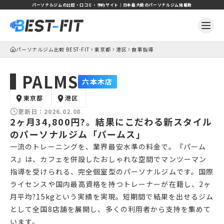
パーソナルジムの比較・口コミ・予約サイト｜日本最大級のパーソナルジム掲載数
パーソナルジム比較 BEST-FIT
東京都
港区
食事指導
PALMS
六本木店
東京都
港区
更新日：
2026.02.08
2ヶ月34,800円?。結果にこだわる新スタイル
のパーソナルジム「パームス」
一流のトレーニングを、業界最安水準の料金で。『パーム
ス』は、カフェを併設したおしゃれな空間でマンツーマン
指導を受けられる、完全個室型のパーソナルジムです。国際
ライセンスや国内最高資格を持つトレーナーが在籍し、2ヶ
月平均?15kgという実績を実現。短期間で結果を出せるジム
として全国8店舗を展開し、多くの利用者から支持を集めて
います。