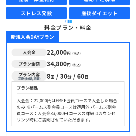
ストレス発散
産後ダイエット
Plan
料金プラン・料金
新規入会DAYプラン
22,000
入会金
円
（税込）
34,800
プラン金額
円
（税込）
プラン内容
8
/
30
/
60
回
分
日
（回数/時間/期間）
プラン補足
入会金：22,000円はFREE会員コースで入会した場合
のみ ※パームス割会員コースは適用外 パームス割会
員コース：入会金33,000円 コースの詳細はカウンセ
リング時にご説明させていただきます。