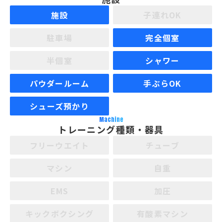
施設
子連れOK
駐車場
完全個室
半個室
シャワー
パウダールーム
手ぶらOK
シューズ預かり
Machine
トレーニング種類・器具
フリーウエイト
チューブ
マシン
自重
EMS
加圧
キックボクシング
有酸素マシン