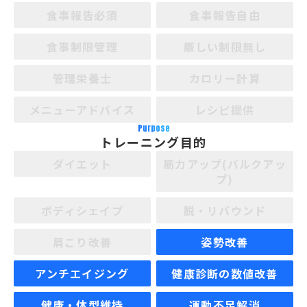
食事報告必須
食事報告自由
食事制限管理
厳しい制限無し
管理栄養士
カロリー計算
メニューアドバイス
レシピ提供
Purpose
トレーニング目的
ダイエット
筋力アップ(バルクアッ
プ)
ボディシェイプ
脱・リバウンド
肩こり改善
姿勢改善
アンチエイジング
健康診断の数値改善
健康・体型維持
運動不足解消