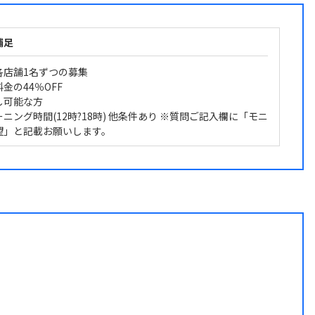
補足
各店舗1名ずつの募集
金の44％OFF
し可能な方
ニング時間(12時?18時) 他条件あり ※質問ご記入欄に「モニ
望」と記載お願いします。