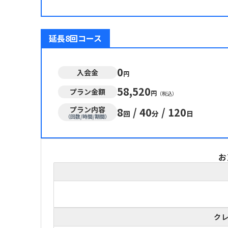
延長8回コース
0
入会金
円
58,520
プラン金額
円
（税込）
プラン内容
8
/
40
/
120
回
分
日
（回数/時間/期間）
お
ク