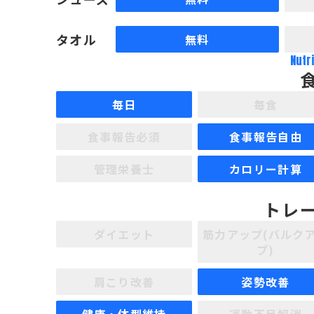
タオル
無料
Nutr
毎日
毎食
食事報告必須
食事報告自由
管理栄養士
カロリー計算
トレ
ダイエット
筋力アップ(バルク
プ)
肩こり改善
姿勢改善