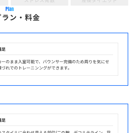
ストレス発散
産後ダイエット
Plan
プラン・料金
補足
カーのまま入室可能で、バウンサー完備のため周りを気にせ
様づれでのトレーニンングができます。
補足
のスタイルに合わせ見える部位(二の腕、デコルテライン、背