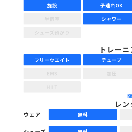
施設
子連れOK
半個室
シャワー
シューズ預かり
トレーニ
フリーウエイト
チューブ
EMS
加圧
HIIT
Re
レン
ウェア
無料
シューズ
無料