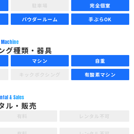
駐車場
完全個室
パウダールーム
手ぶらOK
Machine
ング種類・器具
マシン
自重
キックボクシング
有酸素マシン
ntal & Sales
タル・販売
有料
レンタル不可
有料
レンタル不可