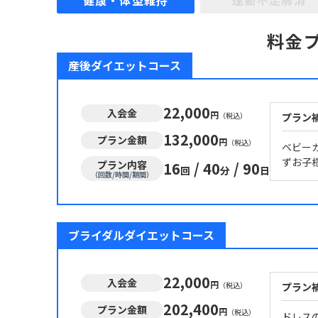
健康・体型維持
運動不足解消
料金
産後ダイエットコース
22,000
入会金
円
（税込）
プラン
132,000
プラン金額
円
（税込）
ベビー
ずお子
プラン内容
16
/
40
/
90
回
分
日
（回数/時間/期間）
ブライダルダイエットコース
22,000
入会金
円
（税込）
プラン
202,400
プラン金額
円
（税込）
ドレス