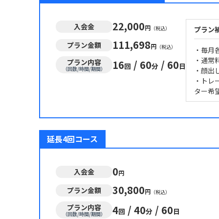
22,000
入会金
円
（税込）
プラン
111,698
プラン金額
円
（税込）
・毎月
・通常料
プラン内容
16
/
60
/
60
回
分
日
（回数/時間/期間）
・顔出
・トレー
ター希
延長4回コース
0
入会金
円
30,800
プラン金額
円
（税込）
プラン内容
4
/
40
/
60
回
分
日
（回数/時間/期間）