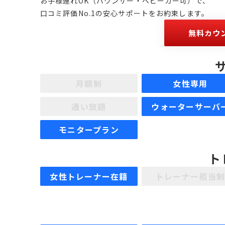
お子様連れOK（バウンサー・ベビーカー可）で、
口コミ評価No.1の安心サポートをお約束します。
無料カウ
月額制
女性専用
通い放題
ウォーターサーバ
モニタープラン
ト
女性トレーナー在籍
トレーナー担当