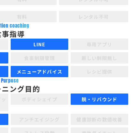
有料
レンタル不可
ition coaching
食事指導
LINE
専用アプリ
食事制限管理
厳しい制限無し
メニューアドバイス
レシピ提供
Purpose
ーニング目的
アッ
ボディシェイプ
脱・リバウンド
アンチエイジング
健康診断の数値改善