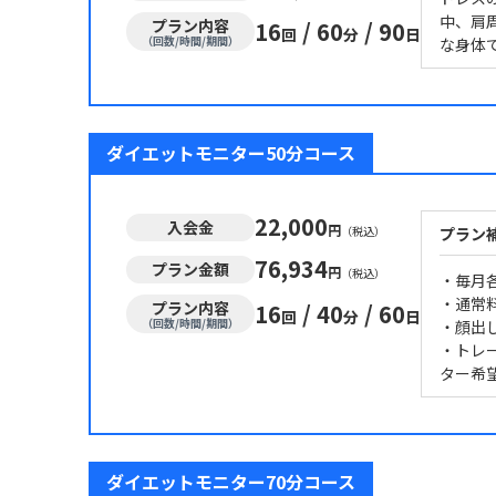
中、肩
プラン内容
16
/
60
/
90
回
分
日
（回数/時間/期間）
な身体
ダイエットモニター50分コース
22,000
入会金
円
（税込）
プラン
76,934
プラン金額
円
（税込）
・毎月
・通常料
プラン内容
16
/
40
/
60
回
分
日
（回数/時間/期間）
・顔出
・トレー
ター希
ダイエットモニター70分コース