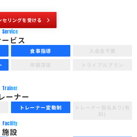
ンセリングを受ける
Service
サービス
食事指導
入会金不要
ー
早朝深夜
トライアルプラン
Trainer
レーナー
制
トレーナー変動制
トレーナー指名あり(有
料)
Facility
施設